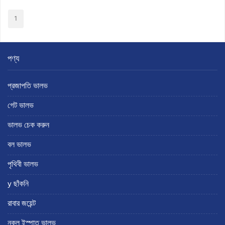
1
পণ্য
প্রজাপতি ভালভ
গেট ভালভ
ভালভ চেক করুন
বল ভালভ
পৃথিবী ভালভ
y ছাঁকনি
রাবার জয়েন্ট
নকল ইস্পাত ভালভ