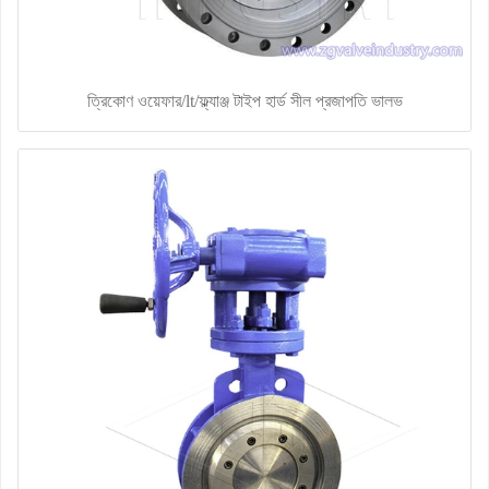
ত্রিকোণ ওয়েফার/lt/ফ্ল্যাঞ্জ টাইপ হার্ড সীল প্রজাপতি ভালভ