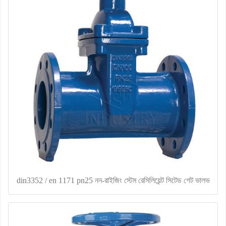
din3352 / en 1171 pn25 নন-রাইজিং স্টেম রেসিলিয়েন্ট সিটেড গেট ভালভ