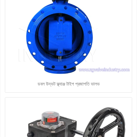
ডবল উদ্ভট ফ্ল্যাঞ্জ টাইপ প্রজাপতি ভালভ