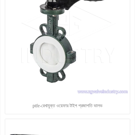
ptfe-রেখাযুক্ত ওয়েফার টাইপ প্রজাপতি ভালভ