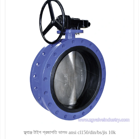
ফ্ল্যাঞ্জ টাইপ প্রজাপতি ভালভ ansi cl150/din/bs/jis 10k