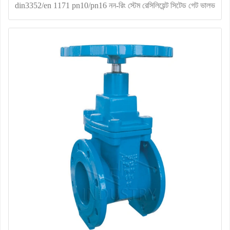
din3352/en 1171 pn10/pn16 নন-রিং স্টেম রেসিলিয়েন্ট সিটেড গেট ভালভ