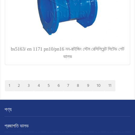
bs5163/ en 1171 pn10/pn16 নন-রাইজিং স্টেম রেসিলিয়েন্ট সিটেড গেট
ভালভ
1
2
3
4
5
6
7
8
9
10
11
পণ্য
প্রজাপতি ভালভ