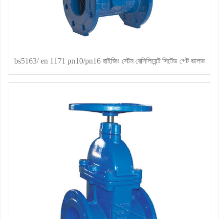
bs5163/ en 1171 pn10/pn16 রাইজিং স্টেম রেসিলিয়েন্ট সিটেড গেট ভালভ