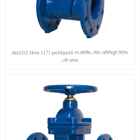
din3352 f4/en 1171 pn10/pn16 নন-রাইজিং স্টেম রেসিলিয়েন্ট সিটেড
গেট ভালভ