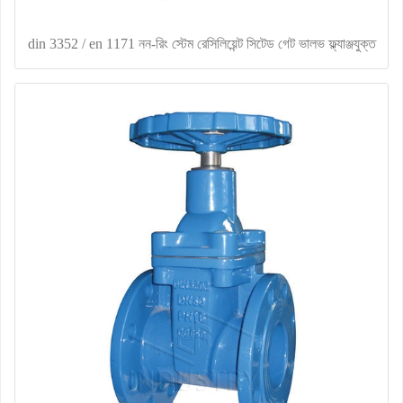
din 3352 / en 1171 নন-রিং স্টেম রেসিলিয়েন্ট সিটেড গেট ভালভ ফ্ল্যাঞ্জযুক্ত