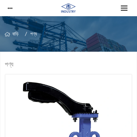
বাড়ি
পণ্য
পণ্য