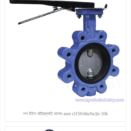
লগ টাইপ বাটারফ্লাই ভালভ ansi cl150/din/bs/jis 10k