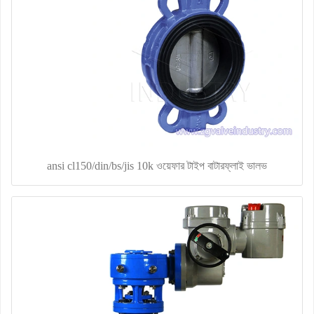
ansi cl150/din/bs/jis 10k ওয়েফার টাইপ বাটারফ্লাই ভালভ