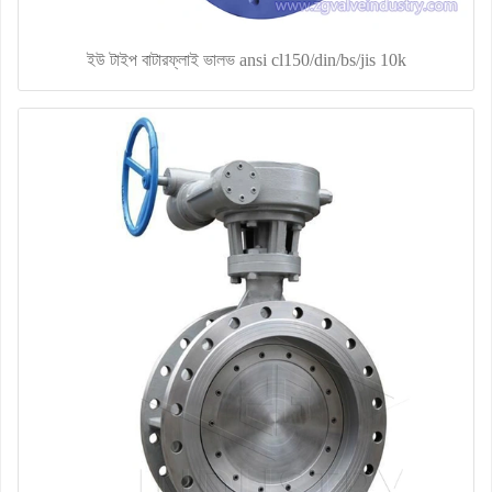
ইউ টাইপ বাটারফ্লাই ভালভ ansi cl150/din/bs/jis 10k