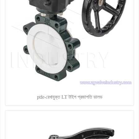
ptfe-রেখাযুক্ত LT টাইপ প্রজাপতি ভালভ