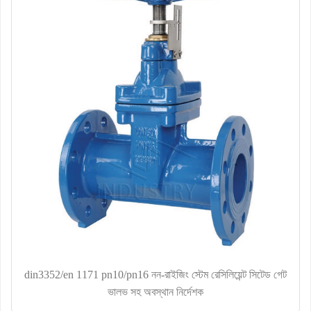
din3352/en 1171 pn10/pn16 নন-রাইজিং স্টেম রেসিলিয়েন্ট সিটেড গেট
ভালভ সহ অবস্থান নির্দেশক