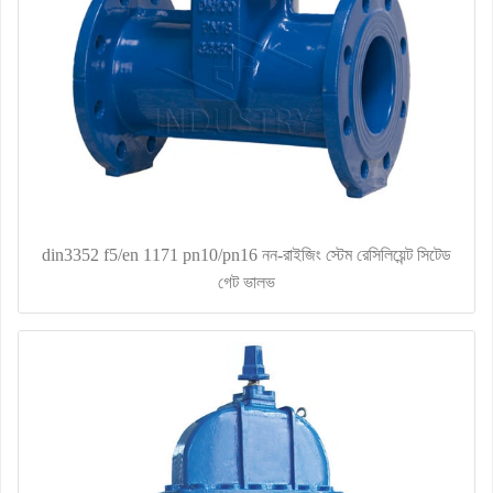
din3352 f5/en 1171 pn10/pn16 নন-রাইজিং স্টেম রেসিলিয়েন্ট সিটেড
গেট ভালভ