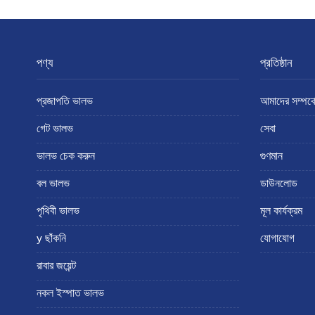
পণ্য
প্রতিষ্ঠান
প্রজাপতি ভালভ
আমাদের সম্পর্ক
গেট ভালভ
সেবা
ভালভ চেক করুন
গুণমান
বল ভালভ
ডাউনলোড
পৃথিবী ভালভ
মূল কার্যক্রম
y ছাঁকনি
যোগাযোগ
রাবার জয়েন্ট
নকল ইস্পাত ভালভ