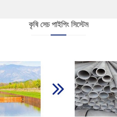
কৃষি সেচ পাইপিং সিস্টেম