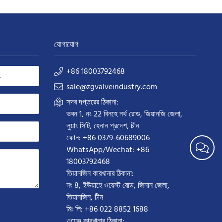
যোগাযোগ
+86 18003792468
sale@zgvalveindustry.com
সদর দপ্তরের ঠিকানা:
ভবন 1, নং 22 বিনহে নর্থ রোড, জিয়ানজি জেলা,
লুয়াং সিটি, হেনান প্রদেশ, চীন
ফোন: +86 0379-60689006
WhatsApp/Wechat: +86
18003792468
তিয়ানজিন কারখানার ঠিকানা:
নং 8, ইউয়াহে ওয়েস্ট রোড, জিনান জেলা,
তিয়ানজিন, চীন
মিঃ লি: +86 022 8852 1688
ওয়েঞ্জু কারখানার ঠিকানা: