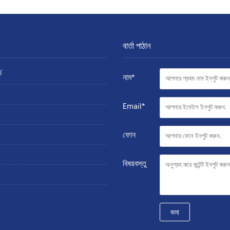
বার্তা পাঠান
ে
নাম*
Email*
ফোন
বিষয়বস্তু
জমা