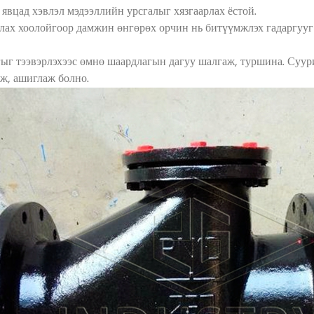
х явцад хэвлэл мэдээллийн урсгалыг хязгаарлах ёстой.
лах хоолойгоор дамжин өнгөрөх орчин нь битүүмжлэх гадаргууг 
гыг тээвэрлэхээс өмнө шаардлагын дагуу шалгаж, туршина. Суу
ж, ашиглаж болно.