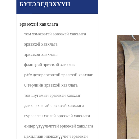
БҮТЭЭГДЭХҮҮН
эрвээхэй хавхлага
том хэмжээтэй эрвээхэй хавхлага
эрвээхэй хавхлага
эрвээхэй хавхлага
фланцтай эрвээхэй хавхлага
ptfe доторлогоотой эрвээхэй хавхлаг
u төрлийн эрвээхэй хавхлага
төв шугамын эрвээхэй хавхлаг
давхар хазгай эрвээхэй хавхлага
гурвалсан хазгай эрвээхэй хавхлага
өндөр үзүүлэлттэй эрвээхэй хавхлага
цахилгаан идэвхжүүлэгч эрвээхэй