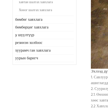
хавтан шалгах хавхлага
Хоног шалгах хавхлага
бөмбөг хавхлага
бөмбөрцөг хавхлага
y шүүлтүүр
резинэн холбоос
хуурамч ган хавхлага
уурын баригч
Эхлээд д
1. Савлуу
ашиглагдд
2. Суурил
2.1. Өөхн
хөөс хавт
2.2 Хавхл