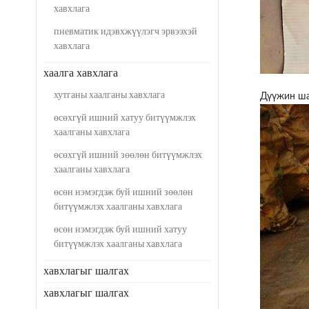
хавхлага
пневматик идэвхжүүлэгч эрвээхэй
хавхлага
хаалга хавхлага
хутганы хаалганы хавхлага
Дүүжин шал
өсөхгүй ишний хатуу битүүмжлэх
хаалганы хавхлага
өсөхгүй ишний зөөлөн битүүмжлэх
хаалганы хавхлага
өсөн нэмэгдэж буй ишний зөөлөн
битүүмжлэх хаалганы хавхлага
өсөн нэмэгдэж буй ишний хатуу
битүүмжлэх хаалганы хавхлага
хавхлагыг шалгах
хавхлагыг шалгах