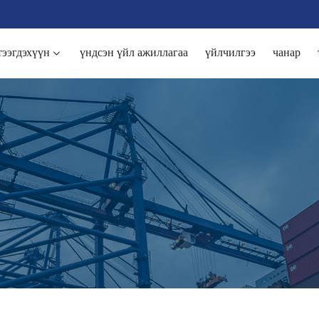
тээгдэхүүн
үндсэн үйл ажиллагаа
үйлчилгээ
чанар