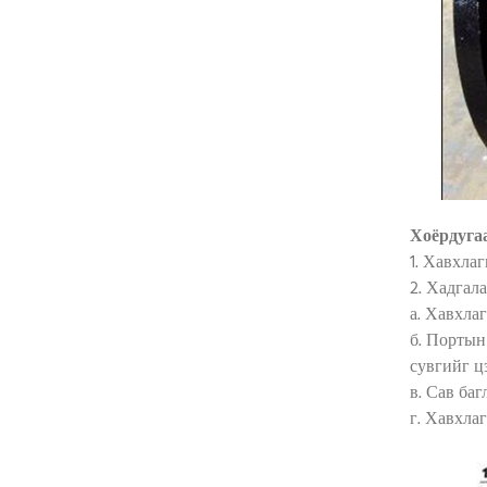
Хоёрдуга
1. Хавхла
2. Хадгал
а. Хавхла
б. Портын
сувгийг ц
в. Сав ба
г. Хавхла