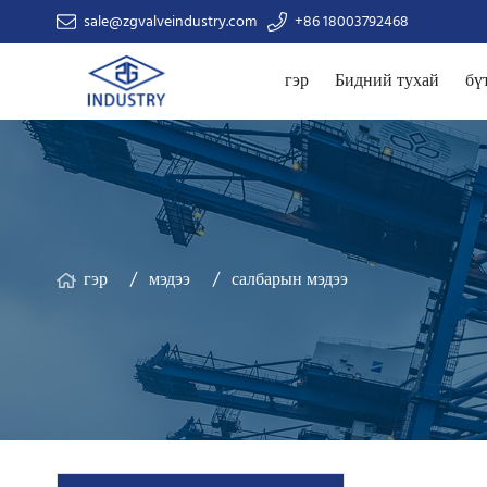
sale@zgvalveindustry.com
+86 18003792468
гэр
Бидний тухай
бү
гэр
мэдээ
салбарын мэдээ