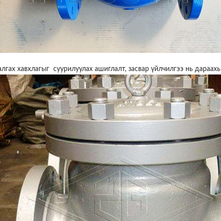
гах хавхлагыг суурилуулах ашиглалт, засвар үйлчилгээ нь дараахь 