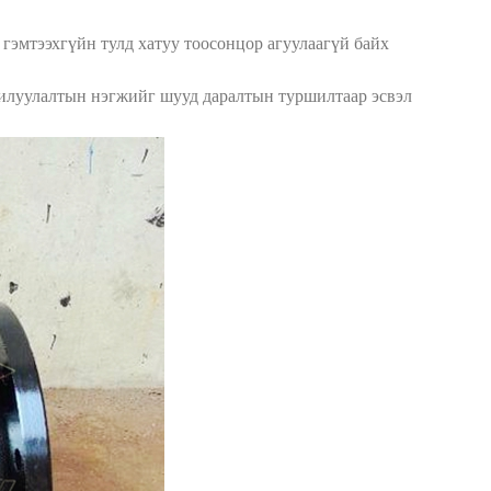
гэмтээхгүйн тулд хатуу тоосонцор агуулаагүй байх
рилуулалтын нэгжийг шууд даралтын туршилтаар эсвэл