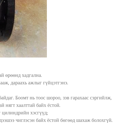
ай өрөөнд хадгална.
хааж, дараахь ажлыг гүйцэтгэнэ.
айдаг. Боомт нь тоос шороо, зэв гарахаас сэргийлж,
й нягт хаалттай байх ёстой.
г цилиндрийн хэсгүүд;
 дээшээ чиглэсэн байх ёстой бөгөөд шахаж болохгүй.