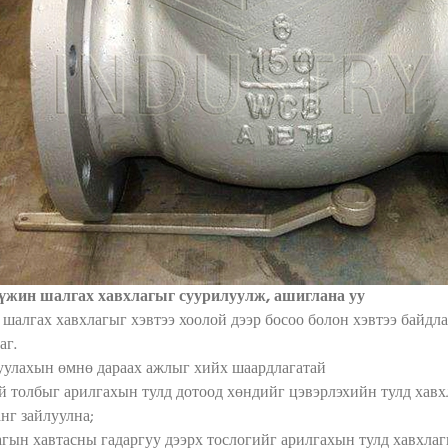
үүжин шалгах хавхлагыг суурилуулж, ашиглана уу
р шалгах хавхлагыг хэвтээ хоолой дээр босоо болон хэвтээ байдл
аг.
уулахын өмнө дараах ажлыг хийх шаардлагатай
ий толбыг арилгахын тулд дотоод хөндийг цэвэрлэхийн тулд хавх
анг зайлуулна;
агын хавтасны гадаргуу дээрх тослогийг арилгахын тулд хавхлаг