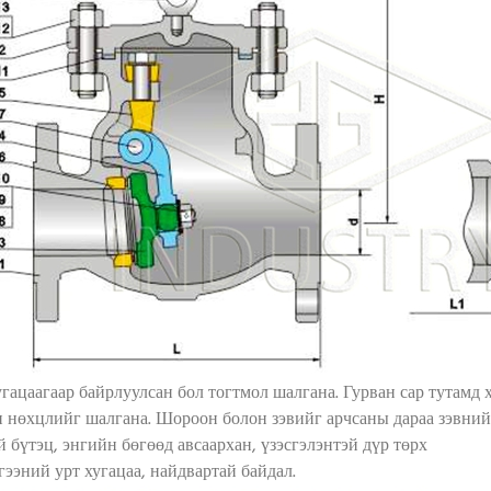
хугацаагаар байрлуулсан бол тогтмол шалгана. Гурван сар тутамд 
 нөхцлийг шалгана. Шороон болон зэвийг арчсаны дараа зэвний 
й бүтэц, энгийн бөгөөд авсаархан, үзэсгэлэнтэй дүр төрх
гээний урт хугацаа, найдвартай байдал.