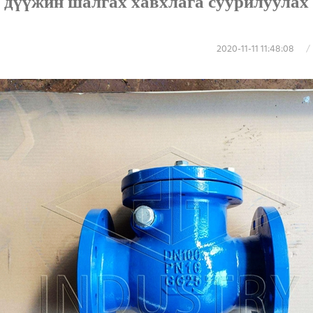
дүүжин шалгах хавхлага суурилуулах 
2020-11-11 11:48:08