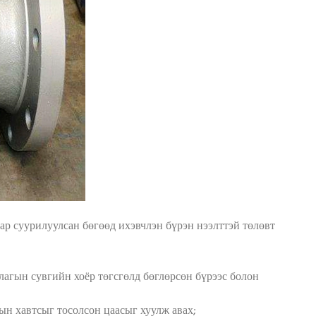
аар суурилуулсан бөгөөд ихэвчлэн бүрэн нээлттэй төлөвт
лагын сувгийн хоёр төгсгөлд бөглөрсөн бүрээс болон
ын хавтсыг тосолсон цаасыг хуулж авах;