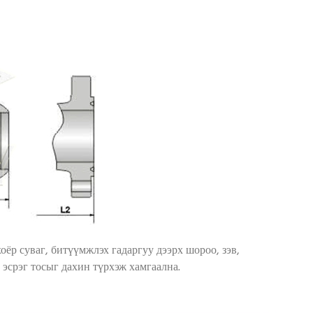
хоёр суваг, битүүмжлэх гадаргуу дээрх шороо, зэв,
эсрэг тосыг дахин түрхэж хамгаална.