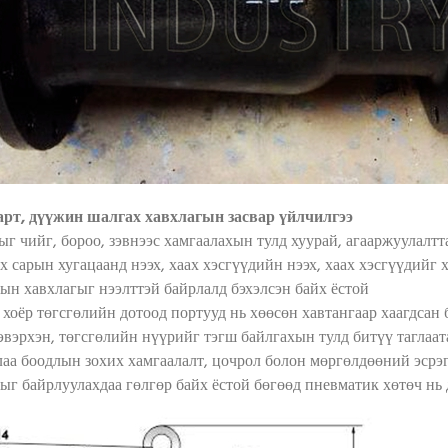
арт, дүүжин шалгах хавхлагын засвар үйлчилгээ
гыг чийг, бороо, зэвнээс хамгаалахын тулд хуурай, агааржуулалтт
ах сарын хугацаанд нээх, хаах хэсгүүдийн нээх, хаах хэсгүүдийг 
гын хавхлагыг нээлттэй байрлалд бэхэлсэн байх ёстой
 хоёр төгсгөлийн дотоод портууд нь хөөсөн хавтангаар хаагдсан б
эвэрхэн, төгсгөлийн нүүрийг тэгш байлгахын тулд битүү таглаата
глаа боодлын зохих хамгаалалт, цочрол болон мөргөлдөөний эсрэ
гыг байрлуулахдаа гөлгөр байх ёстой бөгөөд пневматик хөтөч нь