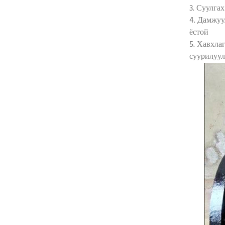
3. Суулга
4. Дамжуу
ёстой
5. Хавхла
суурилуул