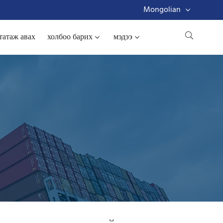
Mongolian
татаж авах
холбоо барих
мэдээ