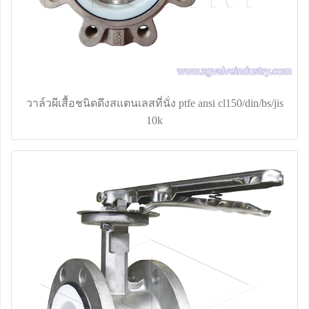
วาล์วผีเสื้อชนิดดึงสแตนเลสที่นั่ง ptfe ansi cl150/din/bs/jis
10k