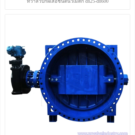
ที่วาล์วปีกผีเสื้อชนิดนิวเมติก dn25-dn600