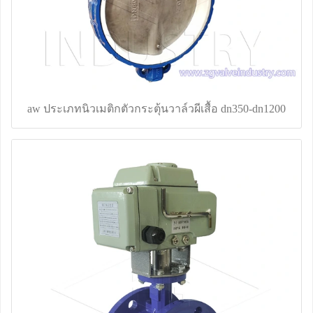
aw ประเภทนิวเมติกตัวกระตุ้นวาล์วผีเสื้อ dn350-dn1200