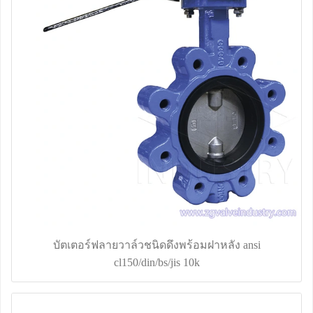
บัตเตอร์ฟลายวาล์วชนิดดึงพร้อมฝาหลัง ansi
cl150/din/bs/jis 10k