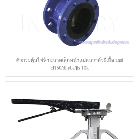
ตัวกระตุ้นไฟฟ้าขนาดเล็กหน้าแปลนวาล์วผีเสื้อ ansi
cl150/din/bs/jis 10k