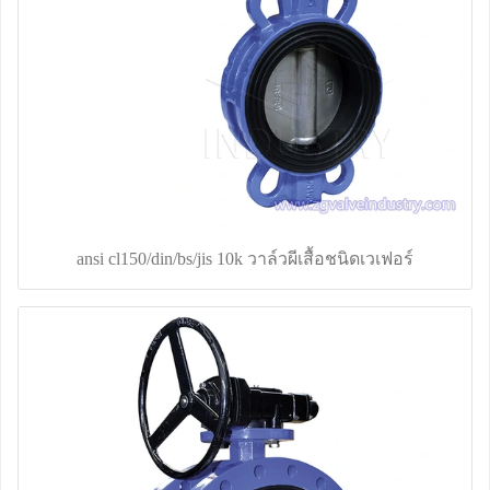
ansi cl150/din/bs/jis 10k วาล์วผีเสื้อชนิดเวเฟอร์