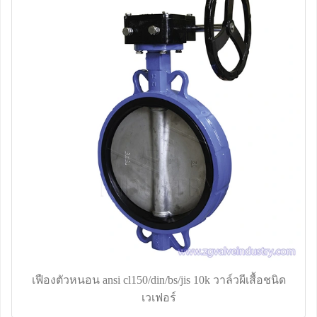
เฟืองตัวหนอน ansi cl150/din/bs/jis 10k วาล์วผีเสื้อชนิด
เวเฟอร์