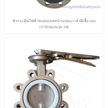
ตัวกระตุ้นไฟฟ้าสแตนเลสหน้าแปลนวาล์วผีเสื้อ ansi
cl150/din/bs/jis 10k