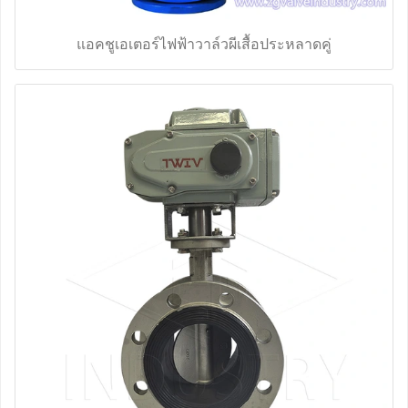
แอคชูเอเตอร์ไฟฟ้าวาล์วผีเสื้อประหลาดคู่