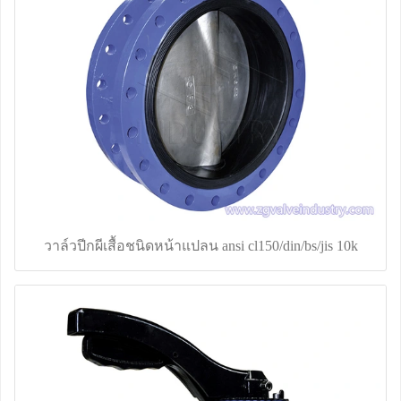
วาล์วปีกผีเสื้อชนิดหน้าแปลน ansi cl150/din/bs/jis 10k