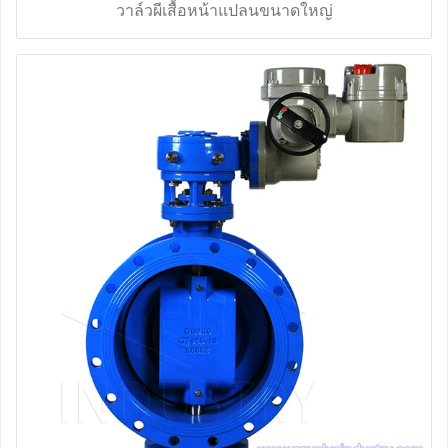
วาล์วผีเสื้อหน้าแปลนขนาดใหญ่