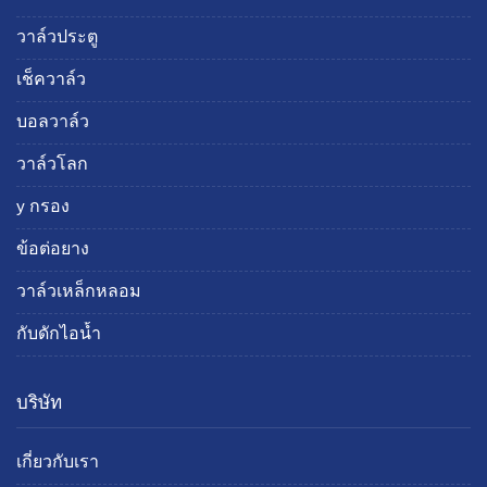
วาล์วประตู
เช็ควาล์ว
บอลวาล์ว
วาล์วโลก
y กรอง
ข้อต่อยาง
วาล์วเหล็กหลอม
กับดักไอน้ำ
บริษัท
เกี่ยวกับเรา