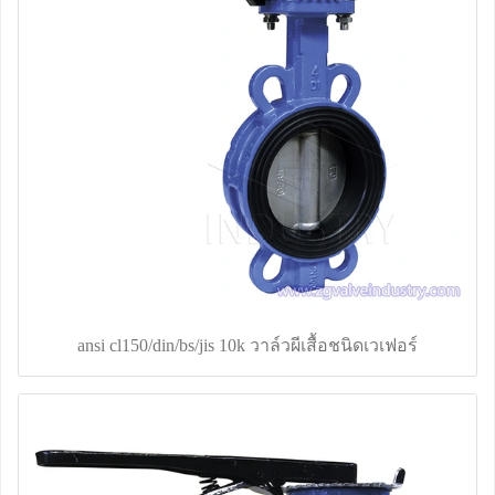
ansi cl150/din/bs/jis 10k วาล์วผีเสื้อชนิดเวเฟอร์