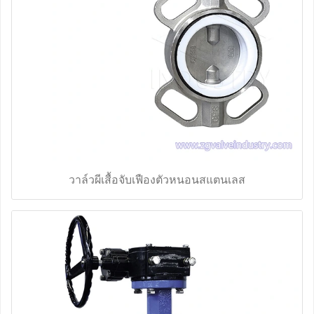
วาล์วผีเสื้อจับเฟืองตัวหนอนสแตนเลส