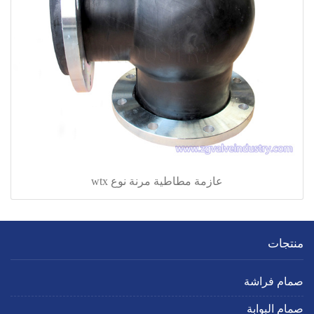
عازمة مطاطية مرنة نوع wtx
منتجات
صمام فراشة
صمام البوابة