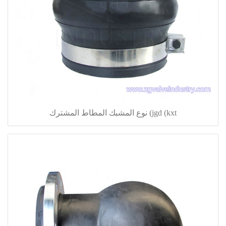
jgd (kxt) نوع المشبك المطاط المشترك