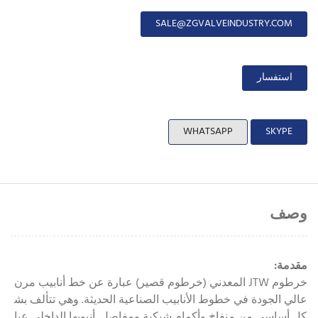
SALE@ZGVALVEINDUSTRY.COM
استفسار
WHATSAPP
SKYPE
وصف
مقدمة:
خرطوم JTW المعدني (خرطوم قصير) عبارة عن خط أنابيب مرن
عالي الجودة في خطوط الأنابيب الصناعية الحديثة. وهي تتألف بش
كل أساسي من منفاخ وأكمام شبكية ومفاصل. أنبوبها الداخلي عبا