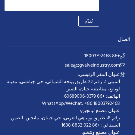
يُقدِّم
اتصال
+86 18003792468
sale@zgvalveindustry.com
عنوان المقر الرئيسي:
المبنى 1، رقم 22 طريق بينخه الشمالي، حي جيانشي، مدينة
لويانغ، مقاطعة خنان، الصين
الهاتف: +86 0379-60689006
WhatsApp/Wechat: +86 18003792468
عنوان مصنع تيانجين:
رقم 8، طريق يويياهي الغربي، حي جينان، تيانجين، الصين
السيد لي: +86 022 8852 1688
عنوان مصنع ونتشو: