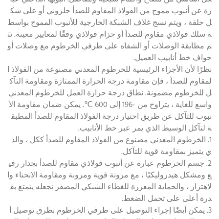
رة عن أنبوب مموج من الفولاذ المقاوم للصدأ حلزوني أو على شك
ل حلقة ، ويتم نسج غلاف الشبكة الخارجية للأنبوب المموج بواسط
ة سلك فولاذي مقاوم للصدأ أو حزام فولاذي وفقًا لمعايير معينة. تت
م مطابقة الوصلات أو الشفاه على طرفي الخرطوم مع وصلات أو
حواف خط أنابيب العميل.
نظرًا لأن الأجزاء الرئيسية للخرطوم المعدني مصنوعة من الفولاذ ا
لمقاوم للصدأ ، فإن مقاومة درجة الحرارة الممتازة ومقاومة التآك
ل للخرطوم مضمونة. نطاق درجة حرارة العمل للخرطوم المعدني
واسع للغاية ، يتراوح من -196 إلى 600 ℃. يمكن ضمان مقاومة الأ
نبوب للتآكل عن طريق اختيار درجة الفولاذ المقاوم للصدأ المطبق
ة لتآكل الوسيط الذي يمر عبر خط الأنابيب.
1. الخرطوم المعدني مصنوع من الفولاذ المقاوم للصدأ ككل ، والذ
ي يتميز بمقاومة قوية للتآكل.
2. جسم الخرطوم عبارة عن أنبوب فولاذي مقاوم للصدأ بجدار رفي
ع ومشكل هيدروليكيًا ، مع مرونة قوية ومرونة ومقاومة الانحناء وا
لاهتزاز ، والحماية المعززة للغطاء الشبكي المضفر تجعله يتمتع بق
درة أعلى على تحمل الضغط.
3. يمكن أيضًا إجراء التوصيل على طرفي الخرطوم بطرق توصيل أ