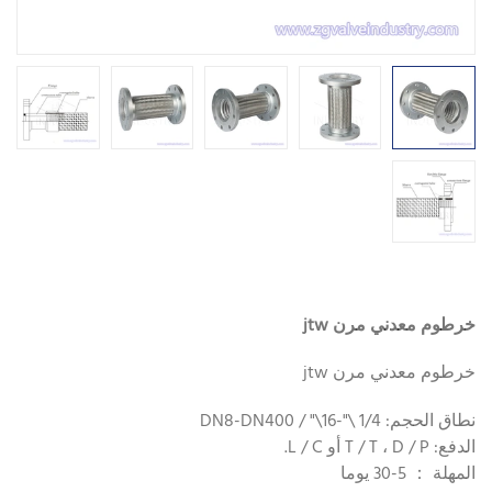
خرطوم معدني مرن jtw
خرطوم معدني مرن jtw
نطاق الحجم: 1/4 \"-16\" / DN8-DN400
الدفع: T / T ، D / P أو L / C.
المهلة ： 5-30 يوما