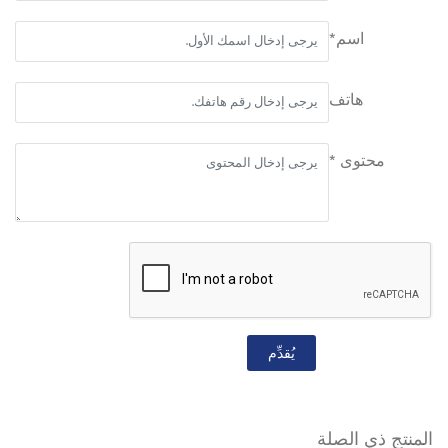
اسم*
هاتف
محتوى *
يُقدِّم
المنتج ذي الصلة