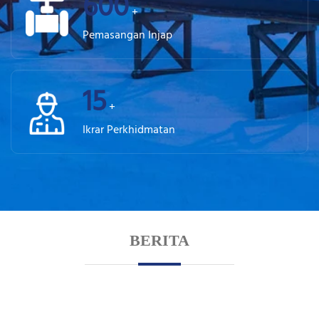
600
+
Pemasangan Injap
15
+
Ikrar Perkhidmatan
BERITA