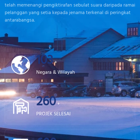
telah memenangi pengiktirafan sebulat suara daripada ramai
pelanggan yang setia kepada jenama terkenal di peringkat
antarabangsa.
103
+
Negara & Wilayah
260
+
PROJEK SELESAI