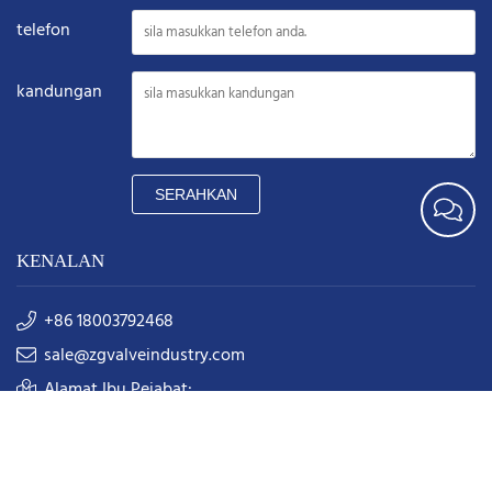
telefon
kandungan
SERAHKAN
KENALAN
+86 18003792468
sale@zgvalveindustry.com
Alamat Ibu Pejabat:
Bangunan 1, No. 22 Jalan Binhe North, Daerah Jianxi,
Bandar Luoyang, Wilayah Henan, China
Telefon: +86 0379-60689006