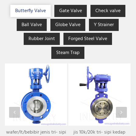
Butterfly Valve
Gate Valve
Check valve
Ball Valve
Globe Valve
Y Strainer
Rubber Joint
Forged Steel Valve
Steam Trap
ap
wafer/lt/bebibir jenis tri- sipi
jis 10k/20k tri- sipi kedap