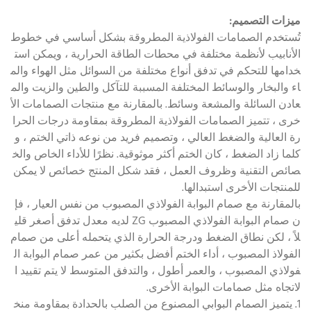
ميزات التصميم:
تُستخدم الصمامات الفولاذية المطروقة بشكل أساسي في خطوط
الأنابيب لأنظمة مختلفة في محطات الطاقة الحرارية ، ويمكن است
خدامها للتحكم في تدفق أنواع مختلفة من السوائل مثل الهواء والم
اء والبخار والوسائط المختلفة المسببة للتآكل والطين والزيت والم
عادن السائلة والمشعة وسائط. بالمقارنة مع منتجات الصمامات الأ
خرى ، تتميز الصمامات الفولاذية المطروقة بمقاومة درجات الحرا
رة العالية والضغط العالي ، وتصميم فريد من نوعه ذاتي الختم ، و
كلما زاد الضغط ، كان الختم أكثر موثوقية. نظرًا للأداء الخاص والخ
صائص التقنية وظروف العمل ، فقد شكل المنتج خصائص لا يمكن
للمنتجات الأخرى استبدالها.
بالمقارنة مع صمام البوابة الفولاذي المصبوب من نفس العيار ، فإ
ن صمام البوابة الفولاذي المصبوب ZG لديه معدل تدفق أصغر قلي
لاً ، لكن نطاق الضغط ودرجة الحرارة الذي يتحمله أعلى من صمام
الفولاذ المصبوب ، أداء الختم أفضل بكثير من عمر صمام البوابة ال
فولاذي المصبوب ، والعمر أطول ، والتدفق المتوسط ​​لا يتم تقييد ا
لاتجاه مثل صمامات البوابة الأخرى.
1. يتميز الصمام البوابي المصنوع من الصلب بالحدادة بمقاومة منخ