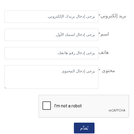
بريد إلكتروني*
اسم*
هاتف
محتوى *
يُقدِّم