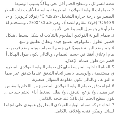
فضة للسوائل ، وسطح الختم أقل نحى وتآكلًا بسبب الوسيط.
2. صمامات البوابة الفولاذية المطروقة مناسبة للأنابيب ذات القطر
الصغير مع درجة حرارة التشغيل -29 425 ℃ (فولاذ كربوني) أو -5
9 540 ℃ (فولاذ مقاوم للصدأ) ، وهي فئة 150 2500 ، وتستخدم لق
طع أو قم بتوصيل الوسيط في الأنبوب.
3. صمام البوابة الفولاذي الملحوم بالتناكب له شكل بسيط ، هيكل
قصير الطول ، تكنولوجيا تصنيع جيدة ونطاق تطبيق واسع.
4. يتم وضع البوابة عموديًا في جسم الصمام ، ويتم وضع قرص ص
مام الإغلاق أفقيًا في جسم الصمام ، وبالتالي يكون طول الهيكل أ
قصر من طول صمام الإغلاق.
5. القناة الداخلية المتوسطة لهيكل صمام البوابة الفولاذي المطرو
ق مستقيمة ، والوسيط لا يغير اتجاه التدفق عندما يتدفق عبر صما
م البوابة ، وبالتالي تكون مقاومة السوائل صغيرة.
6. اتجاه تدفق صمام البوابة الفولاذي المصنوع من اللحام بالمقبس
غير مقيد ، ولا يزعج التدفق ، ولا يقلل الضغط. أداء الختم جيد جدا. ي
كون سطح الختم أقل تآكلًا عند فتحه بالكامل.
7. اتجاه حركة صمام البوابة الفولاذي المطروق عمودي على اتجاه ا
لسائل ويمكن فتحه وإغلاقه بالكامل.