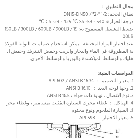
مجال التطبيق ：
نطاق الحجم: 1/2 "-2" / DN15-DN50
درجة الحرارة: CS -29 - 425 ℃ SS -59 - 540 ℃
ضغط التشغيل المسموح به: 150LB / 300LB / 600LB / 900LB / 15
00LB
عند اختيار المواد المختلفة ، يمكن استخدام صمامات البوابة الفولاذ
ية المطروقة في الماء والبخار والزيت وحمض النيتريك وحمض ال
خليك والوسائط المؤكسدة واليوريا والوسائط الأخرى.
المواصفات الفنية:
1. معيار التصميم ： API 602 / ANSI B 16.34
2. وجها لوجه البعد ： ANSI B 16.10
3. نوع الاتصال ، نهاية ذات حواف ANSI B 16.5
4. الهياكل ： غطاء محرك السيارة المُثبت بمسامير ، وغطاء محر
ك السيارة الملحوم ونوع مختوم
5. معيار الاختبار ： API 598