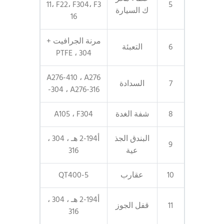
11، F22، F304، F3
5
ك السيارة
16
مرنة الجرافيت +
6
التعبئة
304 ، PTFE
A276-410 ، A276
7
السدادة
-304 ، A276-316
8
شفة الغدة
A105 ، F304
البندق الجذ
أ194-2 هـ ، 304 ،
9
عية
316
10
عقارب
QT400-5
أ194-2 هـ ، 304 ،
11
قفل الجوز
316