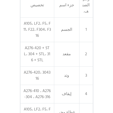
الصن
جزء اسم
تخصيص
ف.
A105، LF2، F5، F
1
الجسم
11، F22، F304، F3
16
A276-420 + ST
2
مقعد
L، 304 + STL، 31
6 + STL
A276-420، 3043
3
وتد
16
A276-410 ، A276
4
إيقاف
-304 ، A276-316
A105، LF2، F5، F
غطاء محر