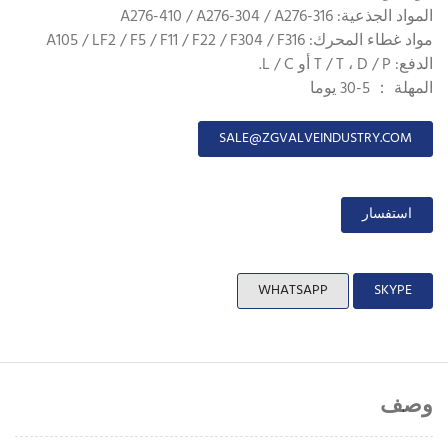
المواد الجذعية: A276-410 / A276-304 / A276-316
مواد غطاء المحرك: A105 / LF2 / F5 / F11 / F22 / F304 / F316
الدفع: T / T ، D / P أو L / C.
المهلة ： 5-30 يوما
SALE@ZGVALVEINDUSTRY.COM
استفسار
WHATSAPP
SKYPE
وصف