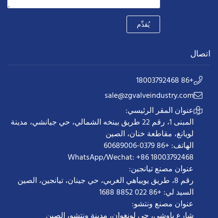
يُقدِّم
اتصال
+86 18003792468
sale@zgvalveindustry.com
عنوان المقر الرئيسي:
المبنى 1، رقم 22 طريق بينخه الشمالي، حي جيانشي، مدينة
لويانغ، مقاطعة خنان، الصين
الهاتف: +86 0379-60689006
WhatsApp/Wechat: +86 18003792468
عنوان مصنع تيانجين:
رقم 8، طريق يويياهي الغربي، حي جينان، تيانجين، الصين
السيد لي: +86 022 8852 1688
عنوان مصنع ونتشو:
شارع ياوشي، حي لونغوان، مدينة ونتشو، الصين