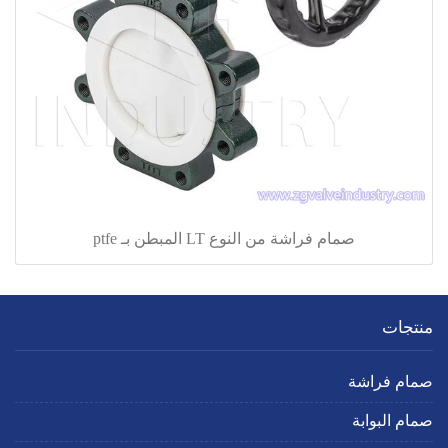
صمام فراشة من النوع LT المبطن بـ ptfe
منتجات
صمام فراشة
صمام البوابة