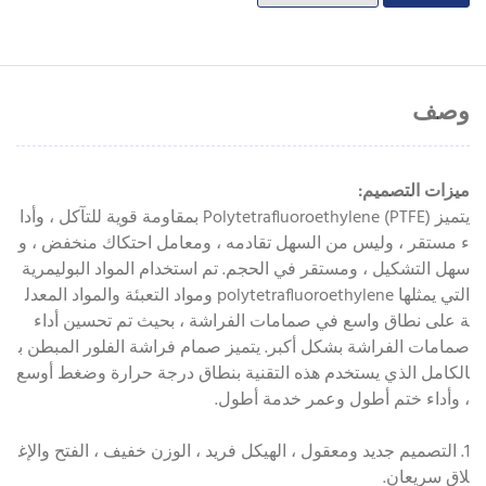
وصف
ميزات التصميم:
يتميز Polytetrafluoroethylene (PTFE) بمقاومة قوية للتآكل ، وأدا
ء مستقر ، وليس من السهل تقادمه ، ومعامل احتكاك منخفض ، و
سهل التشكيل ، ومستقر في الحجم. تم استخدام المواد البوليمرية
التي يمثلها polytetrafluoroethylene ومواد التعبئة والمواد المعدل
ة على نطاق واسع في صمامات الفراشة ، بحيث تم تحسين أداء
صمامات الفراشة بشكل أكبر. يتميز صمام فراشة الفلور المبطن ب
الكامل الذي يستخدم هذه التقنية بنطاق درجة حرارة وضغط أوسع
، وأداء ختم أطول وعمر خدمة أطول.
1. التصميم جديد ومعقول ، الهيكل فريد ، الوزن خفيف ، الفتح والإغ
لاق سريعان.