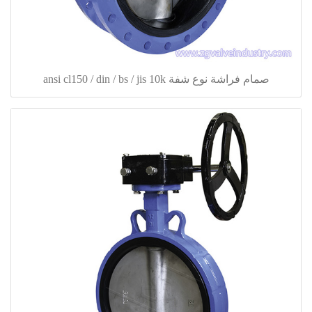
صمام فراشة نوع شفة ansi cl150 / din / bs / jis 10k