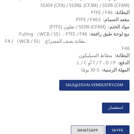
SS304 (CF8) / SS316L (CF3M) / SS316 (CF8M)
البطانة:
PTFE / F46
مقعد الصمام:
PTFE / F46.5
مواد الختم:
SS316 (CF8M) / تفلون (PTFE)
مع لوحة طبق رافعة:
Fulling （WCB / SS）: PTFE / F46
بطانة نصف المصراع: （WCB / SS） F4 /
F46
البطانة:
مطاط السيليكون
الدفع:
T / T ، D / P أو L / C.
المهلة الزمنية:
5-30 يومًا
SALE@ZGVALVEINDUSTRY.COM
استفسار
WHATSAPP
SKYPE