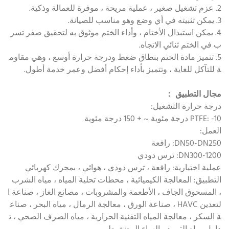
2. عزم تشغيل صغير ، عملية مريحة ، موفرة للعمالة وذكية.
3. يمكن تثبيته في أي وضع وهو مناسب للصيانة.
4. يمكن استبدال الأختام ، وأداء الختم موثوق به لتحقيق صفر تسر
ب في الختم ثنائي الاتجاه.
5. تتميز مادة الختم بنطاق ضغط ودرجة حرارة أوسع ، وهي مقاوم
ة للتآكل للغاية ، وتتميز بأداء إحكام أفضل وعمر خدمة أطول.
مجال التطبيق
：
درجة حرارة التشغيل:
PTFE: -10 درجة مئوية ~ + 150 درجة مئوية
العمل:
DN50-DN250: رافعة
DN300-1200: ترس دودي
عملية اختيارية: رافعة ، ترس دودي ، هوائي ، بمحرك كهربائي
التطبيق: المعالجة الكيميائية ، محطات تحلية المياه ، مياه الشرب
، المسحوق الجاف ، الأطعمة والمشروبات ، مصانع الغاز ، صناعة ا
لتعدين HAVC ، صناعة الورق ، معالجة الرمال ، مياه البحر ، صناع
ة السكر ، معالجة المياه التقنية الحرارية ، مياه الصرف الصحي ، ت