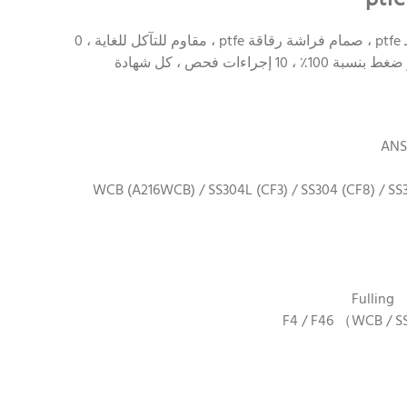
صمام ZG ، صمام فراشة من نوع رقاقة مبطنة بـ ptfe ، صمام فراشة رقاقة ptfe ، مقاوم للتآكل للغاية ، 0
تسرب ، عمر خدمة طويل ، موثوق للغاية ، اختبار ضغط بنسبة 100٪ ، 10 إجراءات فحص ، كل شهادة
 / WCB (A216WCB) / SS304L (CF3) / SS304 (CF8) / SS316L (CF3M) / SS316