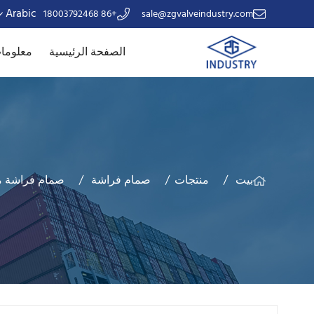
Arabic
+86 18003792468
sale@zgvalveindustry.com
الصفحة الرئيسية
معلومات
بيت
منتجات
صمام فراشة
صمام فراشة مبطن