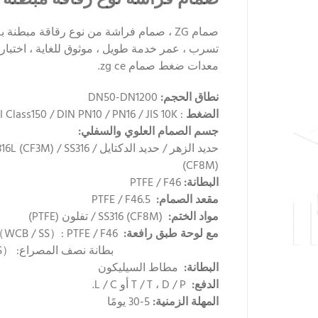
معدات ضغط صمام zg ce.
نطاق الحجم:
DN50-DN1200
الضغط
: ANSI Class150 / DIN PN10 / PN16 / JIS 10K
جسم الصمام العلوي والسفلي:
حديد الزهر / حديد الدكتايل
(CF8M)
البطانة:
PTFE / F46
مقعد الصمام:
PTFE / F46.5
مواد الختم:
SS316 (CF8M) / تفلون (PTFE)
مع لوحة طبق رافعة:
Fulling （WCB / SS）: PTFE / F46
بطانة نصف المصراع: （WCB / SS） F4 / F46
البطانة:
مطاط السيليكون
الدفع:
T / T ، D / P أو L / C.
المهلة الزمنية:
5-30 يومًا