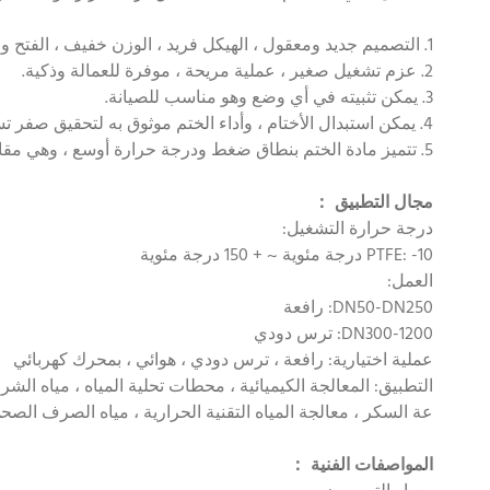
1. التصميم جديد ومعقول ، الهيكل فريد ، الوزن خفيف ، الفتح والإغلاق سريعان.
2. عزم تشغيل صغير ، عملية مريحة ، موفرة للعمالة وذكية.
3. يمكن تثبيته في أي وضع وهو مناسب للصيانة.
4. يمكن استبدال الأختام ، وأداء الختم موثوق به لتحقيق صفر تسرب في الختم ثنائي الاتجاه.
5. تتميز مادة الختم بنطاق ضغط ودرجة حرارة أوسع ، وهي مقاومة للتآكل للغاية ، وتتميز بأداء إحكام أفضل وعمر خدمة أطول.
مجال التطبيق
：
درجة حرارة التشغيل:
PTFE: -10 درجة مئوية ~ + 150 درجة مئوية
العمل:
DN50-DN250: رافعة
DN300-1200: ترس دودي
عملية اختيارية: رافعة ، ترس دودي ، هوائي ، بمحرك كهربائي
عة السكر ، معالجة المياه التقنية الحرارية ، مياه الصرف الصحي
المواصفات الفنية
：