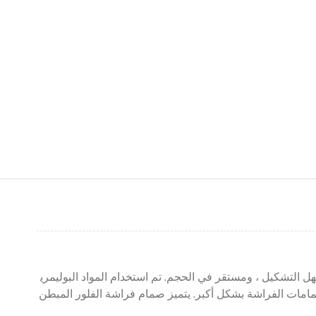
ك منخفض ، وسهل التشكيل ، ومستقر في الحجم. تم استخدام المواد البوليمري
تم تحسين أداء صمامات الفراشة بشكل أكبر. يتميز صمام فراشة الفلور المبطن