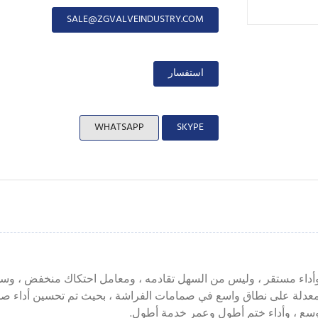
SALE@ZGVALVEINDUSTRY.COM
استفسار
WHATSAPP
SKYPE
Polytetr) بمقاومة قوية للتآكل ، وأداء مستقر ، وليس من السهل تقادمه ، ومعامل احتكا
polytetraf ومواد التعبئة والمواد المعدلة على نطاق واسع في صمامات الفراشة ، بحيث 
وسع ، وأداء ختم أطول وعمر خدمة أطول.