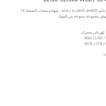
ZG valves ansi 2-pc cl150-cl1500 صمام كروي عائم wcb / ss (dn15-dn600) ، شهادة معدات الضغط CE
وفر مجموعة متنوعة من المواد.