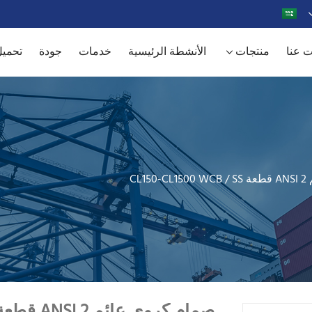
 عنا
منتجات
الأنشطة الرئيسية
خدمات
جودة
تحمي
CL1
صمام كروي عائم ANSI 2 قطعة CL150-CL1500 WCB / SS