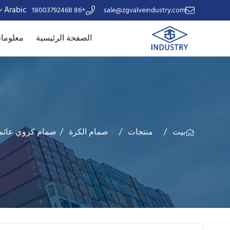
Arabic
+86 18003792468
sale@zgvalveindustry.com
الصفحة الرئيسية
معلومات
بيت
منتجات
صمام الكرة
صمام كروي عائم ANSI 2 قطعة 50-CL1500 WCB / SS