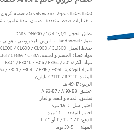
، اختبارات ضغط متعددة ، ضمان لمدة عامين ، تت
نطاق الحجم: 1/2 \"-24\" / DN15-DN600
تعمل: Handhweel ، الترس المخروطي ، هوائي ، كهربائي بمحرك
ضغط العمل: ANSI CL150 / CL300 / CL600 / CL900 / CL1500
مواد غطاء الجسم والجسم: WCB / CF8 / CF3 / CF8M / CF3M
مواد الكرة: 201 / F304 / F304L / F316 / F316L
المواد الجذعية: F6a / F304 / F304L / F316 / F316L
المقعد: PTFE / RPTFE / نايلون
الربيع: 17-49 هـ
عشيق: A193-B7 / A193-B8
تطبيق: المياه والنفط والغاز
اختبار شل ： 1.5 مرة
اختبار المقعد ： 1.1 مرة
الدفع: T / T ، D / P أو L / C.
المهلة ： 5-30 يوما