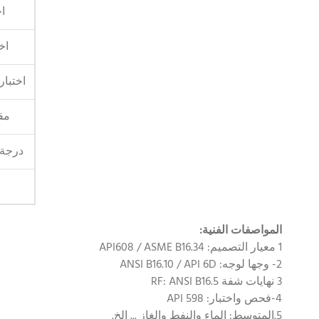
ا
اخ
اختبار
مقا
درجة 
المواصفات الفنية:
1 معيار التصميم: API608 / ASME B16.34
2- وجها لوجه: ANSI B16.10 / API 6D
3 نهايات شفة RF: ANSI B16.5
4-فحص واختبار: API 598
5.المتوسط: الماء والنفط والغاز ... إلخ.