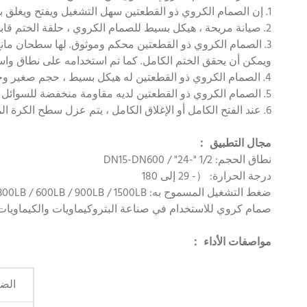
1. إن الصمام الكروي ذو القطعتين سهل التشغيل ويفتح ويغلق بسرعة. يحتاج فقط إلى الدوران 90 درجة من الفتح الكامل إلى الإغلاق الكامل ، وهو مناسب للتحكم عن بعد.
2. صيانة مريحة ، هيكل بسيط للصمام الكروي ، حلقة الختم قابلة للحركة بشكل عام ، وهي أكثر ملاءمة للفك والاستبدال ، وسعر هذا النوع من تعديل الكرة غير القابل للصدأ أرخص أيضًا.
3. الصمام الكروي ذو القطعتين محكم وموثوق. لها سطحان مانع
ويمكن أن يحقق الختم الكامل. كما تم استخدامه على نطاق واسع
4. الصمام الكروي ذو القطعتين له هيكل بسيط ، حجم صغير وخفيف الوزن.
5. الصمام الكروي ذو القطعتين لديه مقاومة منخفضة للسوائل ، والصمام الكروي ذو التجويف الكامل لا يوجد به تدفق.
6. عند الفتح الكامل أو الإغلاق الكامل ، يتم عزل سطح الكرة المحكم ومقعد الصمام عن الوسط ، ولن يتسبب الوسيط في تآكل سطح إحكام الصمام عند مرور الوسيط.
مجال التطبيق ：
نطاق الحجم: 1/2 "-24" / DN15-DN600
درجة الحرارة: （- 29 إلى 180
ضغط التشغيل المسموح به: 150LB / 300LB / 600LB / 900LB / 1500LB
صمام كروي للاستخدام في صناعة البتروكيماويات والكيماويات 
مواصفات الأداء ：
الض