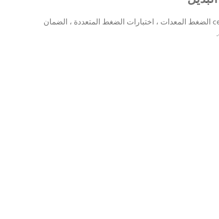
zg صمام api يلقي الصلب فحص سوينغ صمام ، ce الضغط المعدات ، اختبارات الضغط المتعددة ، الضمان