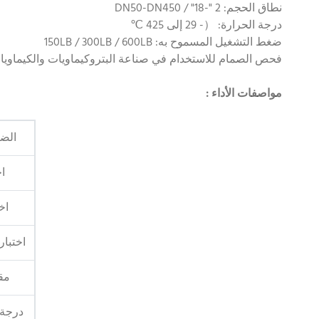
نطاق الحجم: 2 "-18" / DN50-DN450
درجة الحرارة: （- 29 إلى 425 ℃
ضغط التشغيل المسموح به: 150LB / 300LB / 600LB
فحص الصمام للاستخدام في صناعة البتروكيماويات والكيماويات
مواصفات الأداء
:
الض
ا
اخ
اختبار
مقا
درجة 