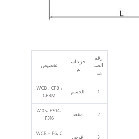
رقم
جزء اس
الصن
تخصيص
م
ف.
WCB ، CF8 ،
1
الجسم
CF8M
A105، F304،
2
مقعد
F316
WCB + F6، C
3
قرص