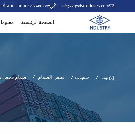
Arabic
+86 18003792468
sale@zgvalveindustry.com
الصفحة الرئيسية
معلومات
بيت
منتجات
فحص الصمام
صمام فحص ش