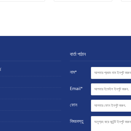
বার্তা পাঠান
ে
নাম*
Email*
ফোন
বিষয়বস্তু