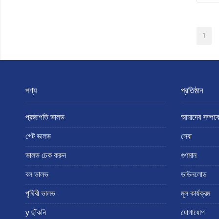
1
পণ্য
প্রতিষ্ঠান
প্রজাপতি ভালভ
আমাদের সম্পর্ক
গেট ভালভ
সেবা
ভালভ চেক করুন
গুণমান
বল ভালভ
ডাউনলোড
পৃথিবী ভালভ
মূল কার্যক্রম
y ছাঁকনি
যোগাযোগ