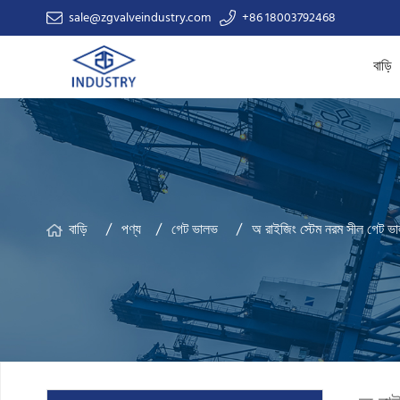
sale@zgvalveindustry.com
+86 18003792468
বাড়ি
বাড়ি
পণ্য
গেট ভালভ
অ রাইজিং স্টেম নরম সীল গেট ভ