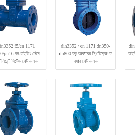
in3352 f5/en 1171
din3352 / en 1171 dn350-
din
0/pn16 নন-রাইজিং স্টেম
dn800 বড় আকারের স্থিতিস্থাপক
রাইজ
িলিয়েন্ট সিটেড গেট ভালভ
বসার গেট ভালভ