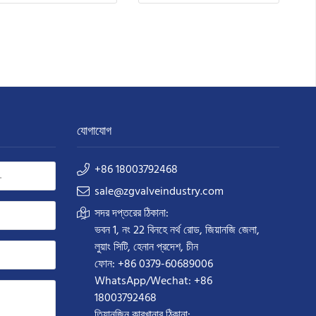
যোগাযোগ
+86 18003792468
sale@zgvalveindustry.com
সদর দপ্তরের ঠিকানা:
ভবন 1, নং 22 বিনহে নর্থ রোড, জিয়ানজি জেলা,
লুয়াং সিটি, হেনান প্রদেশ, চীন
ফোন: +86 0379-60689006
WhatsApp/Wechat: +86
18003792468
তিয়ানজিন কারখানার ঠিকানা: