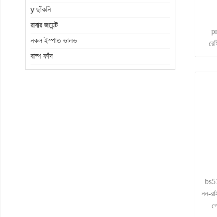
y ছাঁকনি
রাবার জয়েন্ট
pn
নকল ইস্পাত ভালভ
রেস
বাষ্প ফাঁদ
bs5
নন-রাই
গ