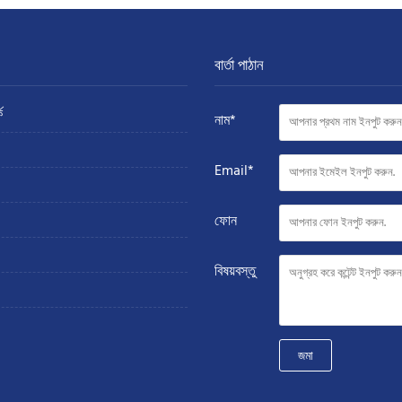
বার্তা পাঠান
ে
নাম*
Email*
ফোন
বিষয়বস্তু
জমা