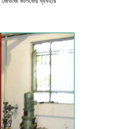
মে জেডজি ভালভের ব্যবহার