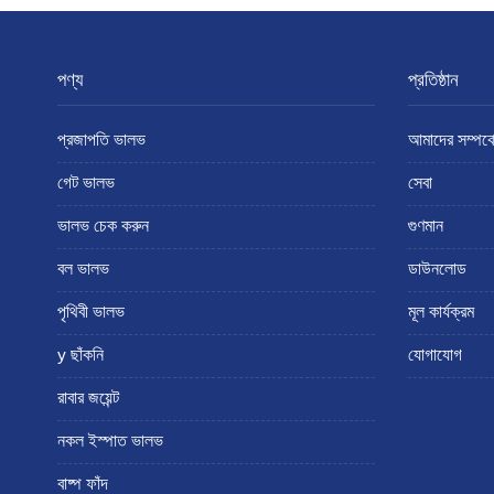
পণ্য
প্রতিষ্ঠান
প্রজাপতি ভালভ
আমাদের সম্পর্ক
গেট ভালভ
সেবা
ভালভ চেক করুন
গুণমান
বল ভালভ
ডাউনলোড
পৃথিবী ভালভ
মূল কার্যক্রম
y ছাঁকনি
যোগাযোগ
রাবার জয়েন্ট
নকল ইস্পাত ভালভ
বাষ্প ফাঁদ