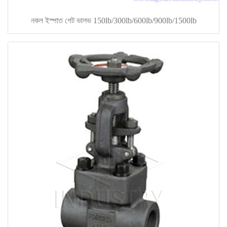
নকল ইস্পাত গেট ভালভ 150lb/300lb/600lb/900lb/1500lb