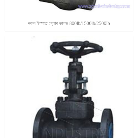
নকল ইস্পাত গ্লোব ভালভ 800lb/1500lb/2500lb