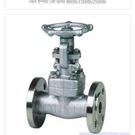
নকল ইস্পাত গেট ভালভ 800lb/1500lb/2500lb