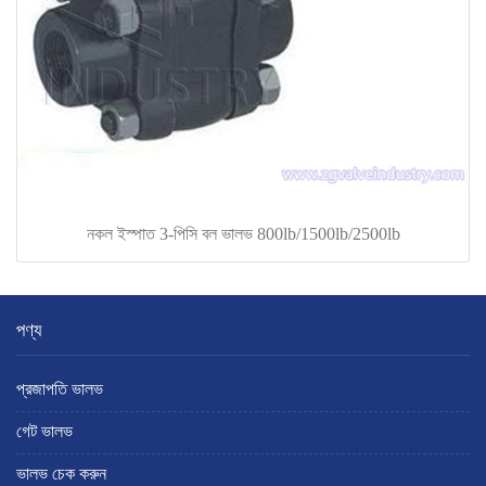
নকল ইস্পাত 3-পিসি বল ভালভ 800lb/1500lb/2500lb
পণ্য
প্রজাপতি ভালভ
গেট ভালভ
ভালভ চেক করুন