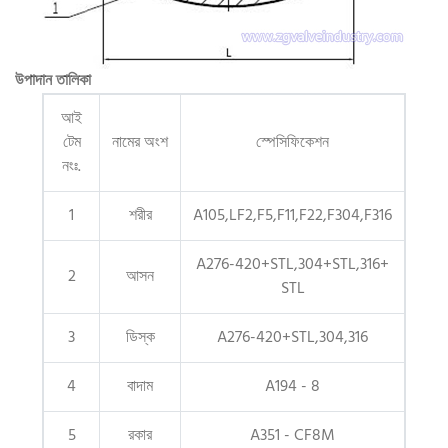
উপাদান তালিকা
আই
টেম
নামের অংশ
স্পেসিফিকেশন
নংঃ.
1
শরীর
A105,LF2,F5,F11,F22,F304,F316
A276-420+STL,304+STL,316+
2
আসন
STL
3
ডিস্ক
A276-420+STL,304,316
4
বাদাম
A194 - 8
5
রকার
A351 - CF8M