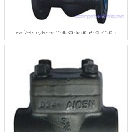
নকল ইস্পাত গ্লোব ভালভ 150lb/300lb/600lb/900lb/1500lb