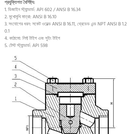
প্রযুক্তিগত বৈশিষ্ট্য:
1. ডিজাইন স্ট্যান্ডার্ড: API 602 / ANSI B 16.34
2. মুখোমুখি মাত্রা: ANSI B 16.10
3. সংযোগের ধরন: সকেট ওয়েল্ড ANSI B 16.11, থ্রেডেড এন্ড NPT ANSI B 1.2
0.1
4. কাঠামো: লিফ্ট টাইপ এবং সুইং টাইপ
5. টেস্ট স্ট্যান্ডার্ড: API 598