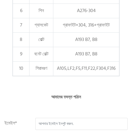
6
পিন
A276-304
7
গ্যাসকেট
গ্রাফাইট+304, 316+গ্রাফাইট
8
বোল্ট
A193 B7, B8
9
বনেট বোল্ট
A193 B7, B8
10
শিরাবরণ
A105,LF2,F5,F11,F22,F304,F316
আমাদের তদন্ত পাঠান
ইমেইল*