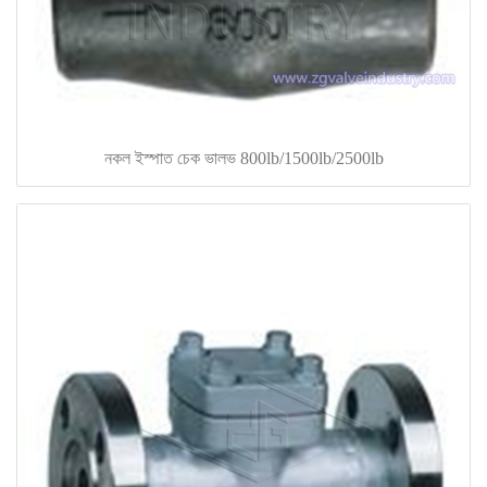
নকল ইস্পাত চেক ভালভ 800lb/1500lb/2500lb