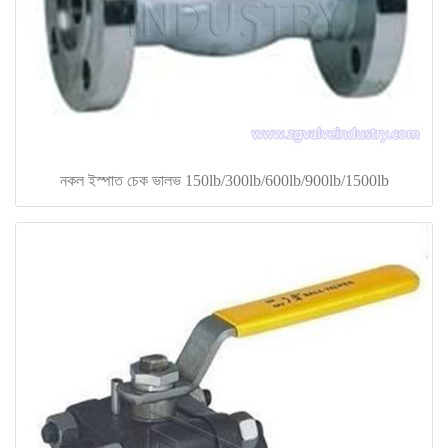
নকল ইস্পাত চেক ভালভ 150lb/300lb/600lb/900lb/1500lb