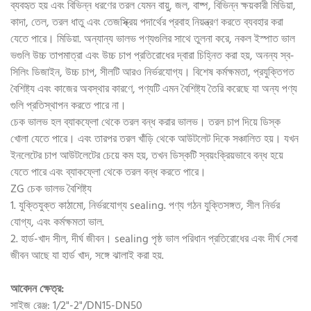
ব্যবহৃত হয় এবং বিভিন্ন ধরণের তরল যেমন বায়ু, জল, বাষ্প, বিভিন্ন ক্ষয়কারী মিডিয়া,
কাদা, তেল, তরল ধাতু এবং তেজস্ক্রিয় পদার্থের প্রবাহ নিয়ন্ত্রণ করতে ব্যবহার করা
যেতে পারে। মিডিয়া. অন্যান্য ভালভ পণ্যগুলির সাথে তুলনা করে, নকল ইস্পাত ভাল
ভগুলি উচ্চ তাপমাত্রা এবং উচ্চ চাপ প্রতিরোধের দ্বারা চিহ্নিত করা হয়, অনন্য স্ব-
সিলিং ডিজাইন, উচ্চ চাপ, সীলটি আরও নির্ভরযোগ্য। বিশেষ কর্মক্ষমতা, প্রযুক্তিগত
বৈশিষ্ট্য এবং কাজের অবস্থার কারণে, পণ্যটি এমন বৈশিষ্ট্য তৈরি করেছে যা অন্য পণ্য
গুলি প্রতিস্থাপন করতে পারে না।
চেক ভালভ হল ব্যাকফ্লো থেকে তরল বন্ধ করার ভালভ। তরল চাপ দিয়ে ডিস্ক
খোলা যেতে পারে। এবং তারপর তরল খাঁড়ি থেকে আউটলেট দিকে সঞ্চালিত হয়। যখন
ইনলেটের চাপ আউটলেটের চেয়ে কম হয়, তখন ডিস্কটি স্বয়ংক্রিয়ভাবে বন্ধ হয়ে
যেতে পারে এবং ব্যাকফ্লো থেকে তরল বন্ধ করতে পারে।
ZG চেক ভালভ বৈশিষ্ট্য
1. যুক্তিযুক্ত কাঠামো, নির্ভরযোগ্য sealing. পণ্য গঠন যুক্তিসঙ্গত, সীল নির্ভর
যোগ্য, এবং কর্মক্ষমতা ভাল.
2. হার্ড-খাদ সীল, দীর্ঘ জীবন। sealing পৃষ্ঠ ভাল পরিধান প্রতিরোধের এবং দীর্ঘ সেবা
জীবন আছে যা হার্ড খাদ, সঙ্গে ঝালাই করা হয়.
আবেদন ক্ষেত্র:
সাইজ রেঞ্জ: 1/2"-2"/DN15-DN50