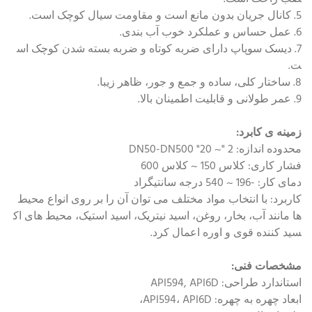
5. کانال جریان بدون مانع است و مقاومت سیال کوچک است.
6. عمل حساس و عملکرد خوب آب بندی.
7. دیسک سوپاپ دارای ضربه کوتاه و ضربه بسته شدن کوچک اس
ت.
8. ساختار کلی، ساده و جمع و جور، ظاهر زیبا.
9. عمر طولانی و قابلیت اطمینان بالا.
زمینه ی کابرد:
محدوده اندازه: 2 "~ 20" DN50-DN500
فشار کاری: کلاس 150 ~ کلاس 600
دمای کار: -196 ~ 540 درجه سانتیگراد
کاربرد: با انتخاب مواد مختلف می توان آن را بر روی انواع محیط
ها مانند آب، بخار، روغن، اسید نیتریک، اسید استیک، محیط های اک
سید کننده قوی و اوره اعمال کرد.
مشخصات فنی:
استاندارد طراحی: API594, API6D
ابعاد چهره به چهره: API594، API6D،