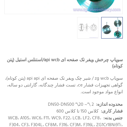
سوپاپ چرخش ویفر تک صفحه ای api wcb/استنلس استیل (پتن
کوتاه)
سوپاپ zg wcb / شیر چک ویفر تک صفحه ای api api (پتن کوتاه)،
گواهی تجهیزات فشار ce، تست فشار چندگانه، گارانتی دو ساله،
انواع مواد موجود است.
محدوده اندازه:
2 \"~ 20\" DN50-DN500
فشار کاری:
کلاس 150 تا کلاس 600
جنس بدنه:
WCB، A105، WC6، F11، WC9، F22، LCB، LF2، CF8،
F304، CF3، F304L، CF8M، F316، CF3M، F316L، ZG1Cr18Ni9Ti،