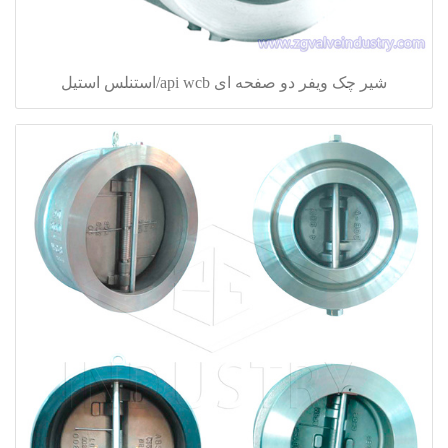
شیر چک ویفر دو صفحه ای api wcb/استنلس استیل