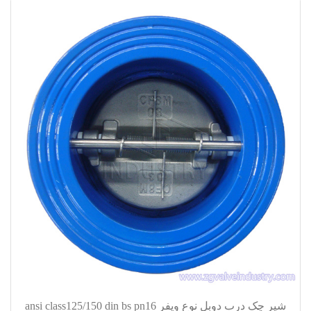
شیر چک درب دوبل نوع ویفر ansi class125/150 din bs pn16