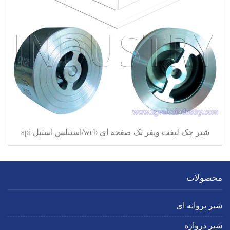
شیر چک لیفت ویفر تک صفحه ای wcb/استنلس استیل api
محصولات
شیر پروانه ای
شیر دروازه