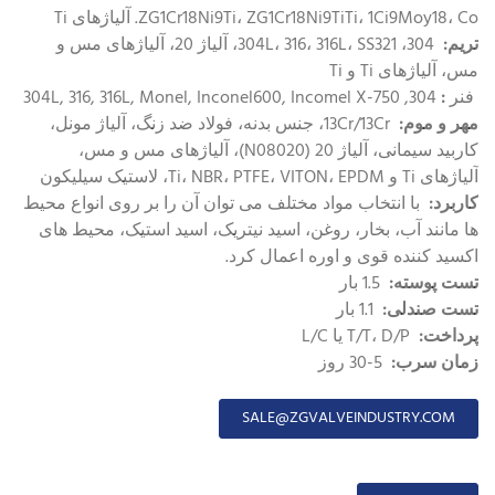
ZG1Cr18Ni9Ti، ZG1Cr18Ni9TiTi، 1Ci9Moy18، Co. آلیاژهای Ti
تریم:
304، 304L، 316، 316L، SS321، آلیاژ 20، آلیاژهای مس و
مس، آلیاژهای Ti و Ti
فنر
:
304, 304L, 316, 316L, Monel, Inconel600, Incomel X-750
مهر و موم:
13Cr/13Cr، جنس بدنه، فولاد ضد زنگ، آلیاژ مونل،
کاربید سیمانی، آلیاژ 20 (N08020)، آلیاژهای مس و مس،
آلیاژهای Ti و Ti، NBR، PTFE، VITON، EPDM، لاستیک سیلیکون
کاربرد:
با انتخاب مواد مختلف می توان آن را بر روی انواع محیط
ها مانند آب، بخار، روغن، اسید نیتریک، اسید استیک، محیط های
اکسید کننده قوی و اوره اعمال کرد.
تست پوسته:
1.5 بار
تست صندلی:
1.1 بار
پرداخت:
T/T، D/P یا L/C
زمان سرب:
5-30 روز
SALE@ZGVALVEINDUSTRY.COM