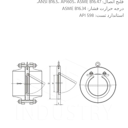
فلنج اتصال: ANSI B16.5، API605، ASME B16.47،
درجه حرارت فشار: ASME B16.34
استاندارد تست: API 598