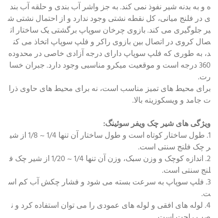
ه و به بدنه شیر نفوذ نمی کند. به جز واشر آب بندی و حلقه آب بند
ی در فلنج میانی، کل نقطه نشتی وجود ندارد و از احتمال نشتی ش
یر جلوگیری می کند. بازوی چرخان سوپاپ برگشتی یک ساختار ات
صال کروی در اتصال بین بازوی راکر و فلپ سوپاپ اتخاذ می کن
د، به طوری که فلپ سوپاپ دارای درجه آزادی خاصی در محدوده
360 درجه است و موقعیت میکرو مناسبی وجود دارد. جبران خسا
رت.
برای محیط های تمیز مناسب است، نه برای محیط های حاوی ذرا
ت جامد و ویسکوزیته بالا.
ویژگی های شیر چک ویفر سوئینگ:
1. طول ساختار کوتاه است و طول ساختار آن تنها 1/4 ~ 1/8 از شی
ر چک فلنج سنتی است.
2. اندازه کوچک و وزن سبک، وزن آن تنها 1/4 ~ 1/20 از شیر چک ف
لنج سنتی است.
3. فلپ سوپاپ به سرعت بسته می شود و فشار چکش آب کم اس
ت.
4. لوله های افقی و لوله های عمودی را می توان استفاده کرد و ن
صب راحت است.