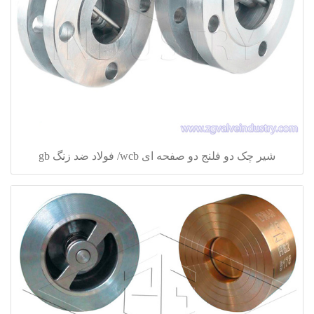
شیر چک دو فلنج دو صفحه ای wcb/ فولاد ضد زنگ gb