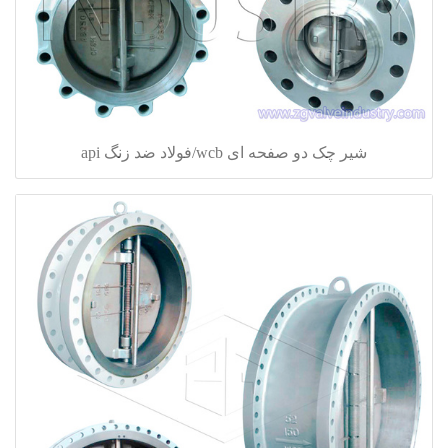
شیر چک دو صفحه ای wcb/فولاد ضد زنگ api