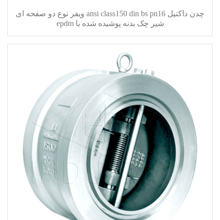
چدن داکتیل ansi class150 din bs pn16 ویفر نوع دو صفحه ای
شیر چک بدنه پوشیده شده با epdm