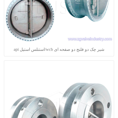
شیر چک دو فلنج دو صفحه ای wcb/استنلس استیل api