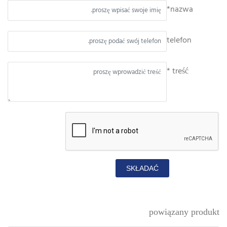
nazwa*
telefon
treść *
SKŁADAĆ
powiązany produkt