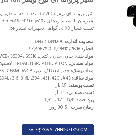
هم
تست فشار 100٪، گواهی تجهیزات فشار ce.
محدوده اندازه:
DN32-DN1200
فشار:
5K/10K/150LB/PN10/PN16
مواد بدنه:
چدن، چدن داکتیل، WCB، SS304، SS316، برنز، آلیاژ آلومینیوم
مواد صندلی:
EPDM، NBR، PTFE، VITON، لاستیک
مواد دیسک:
چدن انعطاف پذیر، CF8، CF8M، WCB، برنز، آلیاژ آلومینیوم
مواد ساقه:
45#، 420، 431، 304، 304L، 316، 316L، برنز، مونل، آلیاژ سخت
تست پوسته:
1.5 بار
تست صندلی:
1.1 بار
پرداخت:
T/T، D/P یا L/C
زمان سرب:
5-30 روز
SALE@ZGVALVEINDUSTRY.COM