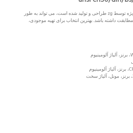
شیر پروانه ای ویفر (dn32-dn1200) که به طور ویژه توسط zg طراحی و تولید شده است، می تواند به طور
زمان با استانداردهای din pn16، cl150، jis10k مطابقت داشته باشد. بهترین انتخاب برای تهیه موجودی،