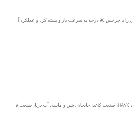
شیر پروانه ای ویفری ساختاری ساده، اندازه کوچک و وزن سبک دارد و تنها از چند قسمت تشکیل شده است. علاوه بر این، می توان آن را با چرخش 90 درجه به سرعت باز و بسته کرد و عملکرد آ
کاربرد: فرآوری شیمیایی، کارخانه های نمک زدایی، آب آشامیدنی، پودر خشک، مواد غذایی و آشامیدنی، کارخانه های گاز، صنعت معدن HAVC، صنعت کاغذ، جابجایی شن و ماسه، آب دریا، صنعت ق