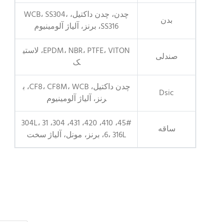
چدن، چدن داکتیل، WCB، SS304،
بدن
SS316، برنز، آلیاژ آلومینیوم
EPDM، NBR، PTFE، VITON، لاستی
صندلی
ک
چدن داکتیل، CF8، CF8M، WCB، ب
Dsic
رنز، آلیاژ آلومینیوم
45#، 410، 420، 431، 304، 304L، 31
ساقه
6، 316L، برنز، مونل، آلیاژ سخت