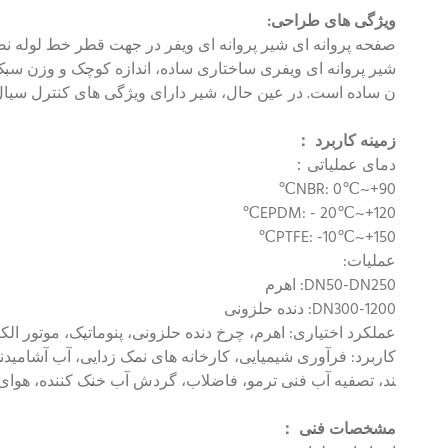
ویژگی های طراحی:
صفحه پروانه ای شیر پروانه ای ویفر در جهت قطر خط لوله 
ن ساده است. در عین حال، شیر دارای ویژگی های کنترل سیا
زمینه کاربرد
：
دمای عملیاتی：
NBR: 0℃~+90℃
EPDM: - 20℃~+120℃
PTFE: -10℃~+150℃
عملیات:
DN50-DN250: اهرم
DN300-1200: دنده حلزونی
عملکرد اختیاری: اهرم، چرخ دنده حلزونی، پنوماتیک، موتور الک
ند، تصفیه آب فنی ترمو، فاضلاب، گردش آب خنک کننده، هوا
مشخصات فنی
：