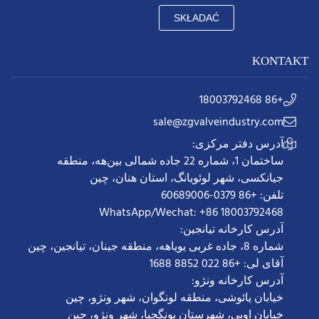
SKŁADAĆ
KONTAKT
+86 18003792468
sale@zgvalveindustry.com
آدرس دفتر مرکزی:
ساختمان 1، شماره 22 جاده شمالی بین‌هه، منطقه
جیانکسی، شهر لوئویانگ، استان هنان، چین
تلفن: +86 0379-60689006
WhatsApp/Wechat: +86 18003792468
آدرس کارخانه تیانجین:
شماره 8، جاده غربی یویاهه، منطقه جینان، تیانجین، چین
آقای لی: +86 022 8852 1688
آدرس کارخانه ونژو:
خیابان یائوشی، منطقه لونگوان، شهر ونژو، چین
خیابان اوبی، شهرستان یونگجیا، شهر ونژو، چین