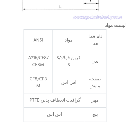
لیست مواد
نام قط
مواد
ANSI
عه
کربن فولاد/S
A216/CF8/
بدن
CF8M
S
صفحه
CF8/CF8
اس اس
نمایش
M
مهر
گرافیت انعطاف پذیر، PTFE
پیچ
اس اس