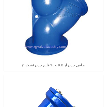
صافی چدن از 10k/16k/فلنج چدن نشکن y