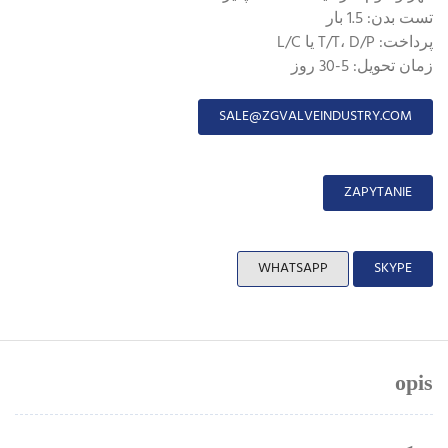
تست بدن: 1.5 بار
پرداخت: T/T، D/P یا L/C
زمان تحویل: 5-30 روز
SALE@ZGVALVEINDUSTRY.COM
ZAPYTANIE
WHATSAPP
SKYPE
opis