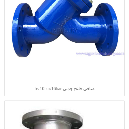
صافی فلنج چدنی bs 10bar/16bar