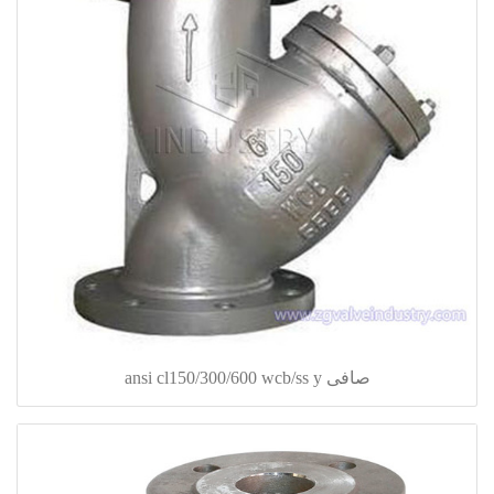
صافی ansi cl150/300/600 wcb/ss y