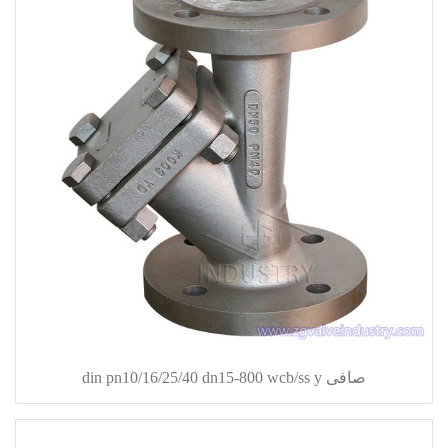
صافی din pn10/16/25/40 dn15-800 wcb/ss y