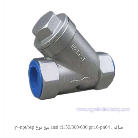
صافی ansi cl150/300/600 pn16-pn64 پیچ نوع y--npt/bsp