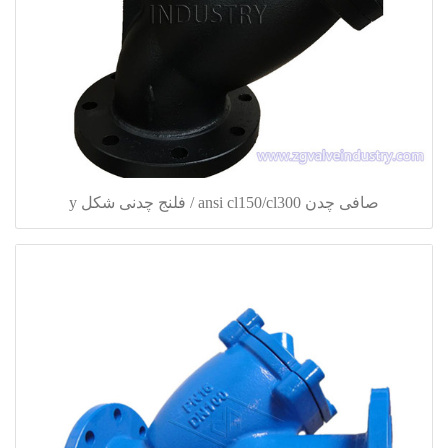
صافی چدن ansi cl150/cl300 / فلنج چدنی شکل y