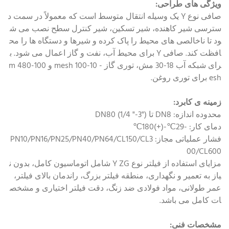
ویژگی های طراحی:
صافی نوع Y یک وسیله انتقال متوسط ​​است که معمولاً در سمت د
سترسی شیر کاهنده، شیر تسکین، شیر کنترل سطح نصب می ش
ود تا ناخالصی های محیط را پاک کرده و شیرها و دستگاه ها را مح
افظت کند. صافی Y برای محیط آب، نفت و گاز اعمال می شود. ب
رای شبکه آب 18-30 مش، توری گاز - 10-100 mesh و 100-480 m
esh برای توری روغن.
زمینه ی کابرد:
محدوده اندازه: DN8 تا DN80 (1/4 "-3")
دمای کار: -29℃-(+)180℃
فشار عملیاتی مجاز: PN10/PN16/PN25/PN40/PN64/CL150/CL3
00/CL600
مزایای استفاده از فیلتر نوع Y ZG شامل اتوماسیون کامل، بدون ن
یاز به تعمیر و نگهداری، منطقه فیلتر بزرگ، راندمان بالای فیلتر،
عمر طولانی، مواد فولادی ضد زنگ، دقت فیلتر اختیاری و مشخص
ات کامل می باشد.
مشخصات فنی: