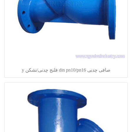
صافی چدنی din pn10/pn16 فلنج چدنی/نشکن y