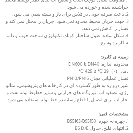
1. مقاومت سیال کوچک است و سطح آب بندی کمتر توسط محیط
خراشیده شده و خورده می شود.
2. باعث صرفه جویی در تلاش برای باز و بسته شدن می شود.
3. جهت جریان محیط محدود نمی شود، جریان را مختل نمی کند و
فشار را کاهش نمی دهد.
4. شکل ساده، طول ساختار کوتاه، تکنولوژی ساخت خوب و دامن
ه کاربرد وسیع.
زمینه ی کابرد:
محدوده اندازه: DN40 تا DN600
دما: （-）29 ℃ تا 425 ℃
فشار عملیاتی مجاز: PN10/PN16
شیر دروازه به طور گسترده ای در کارخانه های پتروشیمی، متالو
رژی، تصفیه آب، نیروگاه های حرارتی و سایر خطوط لوله نفت و
بخار آب برای اتصال یا قطع رسانه در خط لوله استفاده می شود.
مشخصات فنی:
1. چهره به چهره: BS5163/BS5150
2. انتهای فلنج: جدول BS D/E