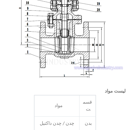
لیست مواد
قسم
مواد
ت
بدن
چدن / چدن داکتیل