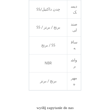
دیس
چدن داکتیل/SS
ک
صند
برنج / برنز / SS
لی
ساق
SS / برنج
ه
واش
NBR
ر
مهر
برنج / برنز
ه
wyślij zapytanie do nas