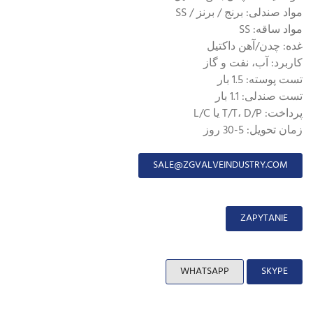
مواد صندلی: برنج / برنز / SS
مواد ساقه: SS
غده: چدن/آهن داکتیل
کاربرد: آب، نفت و گاز
تست پوسته: 1.5 بار
تست صندلی: 1.1 بار
پرداخت: T/T، D/P یا L/C
زمان تحویل: 5-30 روز
SALE@ZGVALVEINDUSTRY.COM
ZAPYTANIE
WHATSAPP
SKYPE