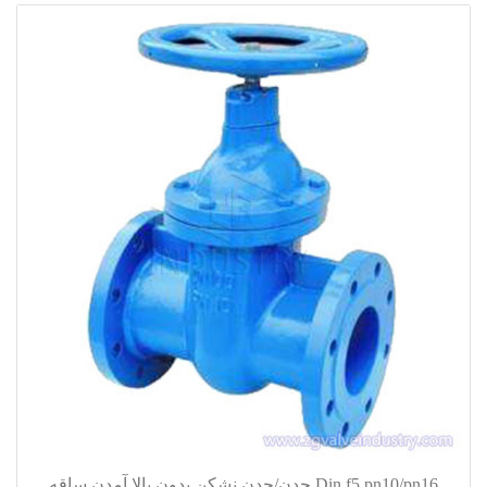
Din f5 pn10/pn16 چدن/چدن نشکن بدون بالا آمدن ساقه