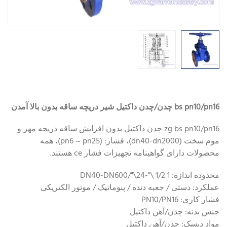
bs pn10/pn16 چدن/چدن داکتیل شیر دریچه ساقه بدون بالا آمدن
zg bs pn10/pn16 چدن داکتیل بدون افزایش ساقه دریچه مهر و
موم سخت (dn40-dn2000)، فشار: (pn6 ~ pn25)، همه
محصولات دارای گواهینامه تجهیزات فشار ce هستند.
محدوده اندازه: 1 1/2 \"-24\"/DN40-DN600
عملکرد: دستی / جعبه دنده / پنوماتیک / موتور الکتریکی
فشار کاری: PN10/PN16
جنس بدنه: چدن/آهن داکتیل
مواد دیسک: چدن/آهن داکتیل