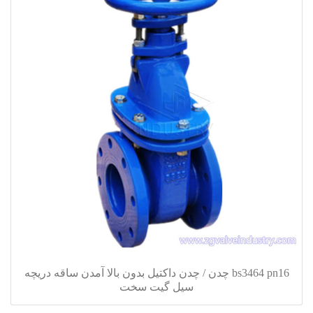
bs3464 pn16 چدن / چدن داکتیل بدون بالا آمدن ساقه دریچه
سیل گیت سخت