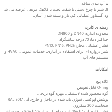
م آب بندی ساقه.
8، شیر با چرخ دستی یا شفت لخت با کلاهک مربعی عرضه می ش
ود. گشتاور عملیاتی کم، باز و بسته شدن آسان.
زمینه ی کابرد:
محدوده اندازه: DN40 و DN800
حداکثر دما: 70 درجه سانتیگراد
فشار عملیاتی مجاز: PN10، PN16، PN25
شیر دروازه ای برای استفاده در آبیاری، خدمات عمومی، HVAC و
سیستم های آب
امکانات:
کلاه پیچ
O-ring قابل تعویض
گوه محصور شده لاستیکی، مهره گوه برنجی.
پوشش اپوکسی فیوژن باند شده در داخل و خارج، آبی RAL 5017
ضخامت 200 میکرون
فشار کاری از -1 تا +16 بار و دمای کاری از -10 تا +80 درجه سانتی