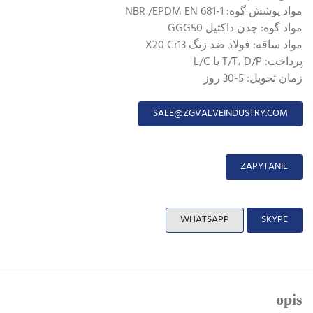
مواد پوشش گوه: NBR /EPDM EN 681-1
مواد گوه: چدن داکتیل GGG50
مواد ساقه: فولاد ضد زنگ X20 Cr13
پرداخت: T/T، D/P یا L/C
زمان تحویل: 5-30 روز
SALE@ZGVALVEINDUSTRY.COM
ZAPYTANIE
WHATSAPP
SKYPE
opis