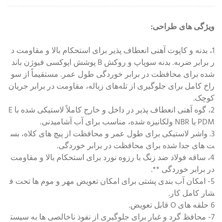
ویژگی های طراحی:
1، بدنه و کاپوت آهنی انعطاف پذیر برای استحکام بالا و مقاومت د
ر برابر ضربه. بدنه سوپاپ و روکش B پوشش اپوکسی فیوژن باند
شده برای محافظت در برابر خوردگی طول عمر. مستقیماً از سو
راخ کامل برای جلوگیری از تله‌های زباله، مقاومت در برابر جریان
کوچک.
2، گوه آهنی انعطاف پذیر در داخل و خارج کاملاً لاستیکی شده با E
PDM یا NBR ولکانیزه شده، مناسب برای آب آشامیدنی.
3. واشر لاستیکی برای طول عمر و محافظت از پیچ های کلاه، بس
ت های جدا شده برای محافظت در برابر خوردگی.
4، ساقه فولاد ضد زنگ با رزوه نورد برای استحکام بالا و مقاومت
در برابر خوردگی **.
5- امکان آب بندی پشتی برای امکان تعویض مهر و موم ها تحت ف
شار کامل کار.
6 حلقه های O قابل تعویض.
7- محافظ گرد و غبار برای جلوگیری از نفوذ ناخالصی ها به سیست