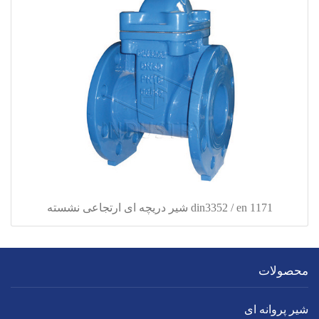
din3352 / en 1171 شیر دریچه ای ارتجاعی نشسته
محصولات
شیر پروانه ای