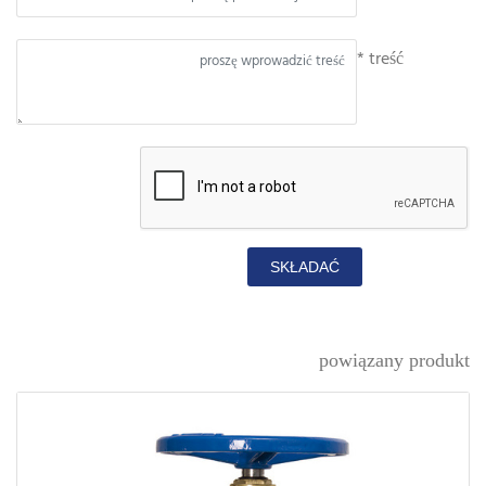
treść *
SKŁADAĆ
powiązany produkt