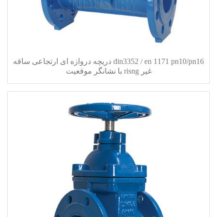
din3352 / en 1171 pn10/pn16 دریچه دروازه ای ارتجاعی ساقه
غیر risng با نشانگر موقعیت