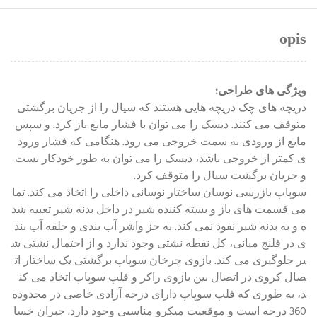
opis
ویژگی های طراحی:
دریچه های چک دریچه هایی هستند که سیال را از جریان برگشتی
متوقف می کنند. دیسک را می توان با فشار مایع باز کرد. و سپس
مایع از ورودی به سمت خروجی می رود. هنگامی که فشار ورود
ی کمتر از خروجی باشد، دیسک را می توان به طور خودکار بست
و جریان برگشت سیال را متوقف کرد.
سوپاپ بازرسی نوسان ساختار نوسانی داخلی را اتخاذ می کند. تما
می قسمت های باز و بسته کننده شیر در داخل بدنه شیر تعبیه شد
ه و به بدنه شیر نفوذ نمی کند. به جز واشر آب بندی و حلقه آب بند
ی در فلنج میانی، کل نقطه نشتی وجود ندارد و از احتمال نشتی ش
یر جلوگیری می کند. بازوی چرخان سوپاپ برگشتی یک ساختار ات
صال کروی در اتصال بین بازوی راکر و فلپ سوپاپ اتخاذ می کن
د، به طوری که فلپ سوپاپ دارای درجه آزادی خاصی در محدوده
360 درجه است و موقعیت میکرو مناسبی وجود دارد. جبران خسا