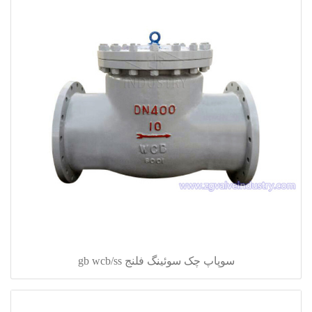
سوپاپ چک سوئینگ فلنج gb wcb/ss