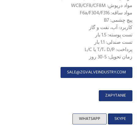
مواد درپوش: WCB/CF8/CF8M
مواد ساقه: F6a/F304/F316
پیچ چشمی: B7
کاربرد: آب، نفت و گاز
تست پوسته: 1.5 بار
تست صندلی: 1.1 بار
پرداخت: T/T، D/P یا L/C
زمان تحویل: 5-30 روز
SALE@ZGVALVEINDUSTRY.COM
ZAPYTANIE
WHATSAPP
SKYPE