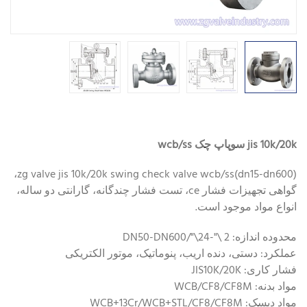
jis 10k/20k سوپاپ چک wcb/ss
zg valve jis 10k/20k swing check valve wcb/ss(dn15-dn600)،
گواهی تجهیزات فشار ce، تست فشار چندگانه، گارانتی دو ساله،
انواع مواد موجود است.
محدوده اندازه: 2 \"-24\"/DN50-DN600
عملکرد: دستی، دنده اریب، پنوماتیک، موتور الکتریکی
فشار کاری: JIS10K/20K
مواد بدنه: WCB/CF8/CF8M
مواد دیسک: WCB+13Cr/WCB+STL/CF8/CF8M