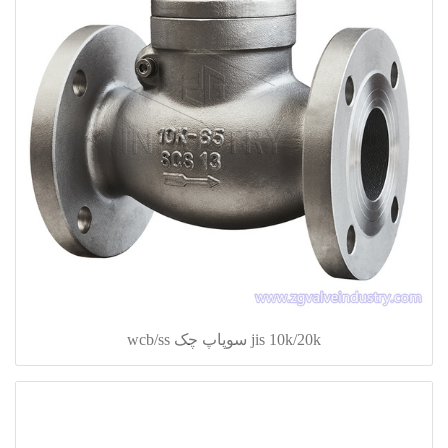
jis 10k/20k سوپاپ چک wcb/ss