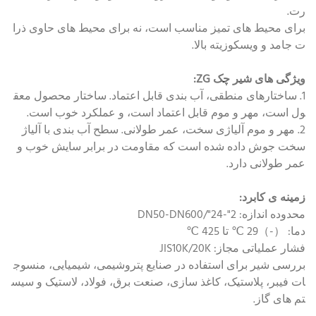
رت.
برای محیط های تمیز مناسب است، نه برای محیط های حاوی ذرا
ت جامد و ویسکوزیته بالا.
ویژگی های شیر چک ZG:
1. ساختارهای منطقی، آب بندی قابل اعتماد. ساختار محصول معق
ول است، مهر و موم قابل اعتماد است، و عملکرد خوب است.
2. مهر و موم آلیاژی سخت، عمر طولانی. سطح آب بندی با آلیاژ
سخت جوش داده شده است که مقاومت در برابر سایش خوب و
عمر طولانی دارد.
زمینه ی کابرد:
محدوده اندازه: 2"-24"/DN50-DN600
دما: （-）29 ℃ تا 425 ℃
فشار عملیاتی مجاز: JIS10K/20K
بررسی شیر برای استفاده در صنایع پتروشیمی، شیمیایی، منسوج
ات فیبر، پلاستیک، کاغذ سازی، صنعت برق، فولاد، لاستیک و سیس
تم های گاز.