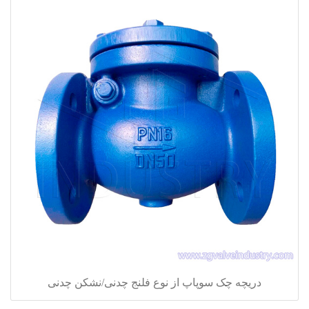
دریچه چک سوپاپ از نوع فلنج چدنی/نشکن چدنی