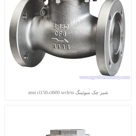
شیر چک سوئینگ ansi cl150-cl600 wcb/ss