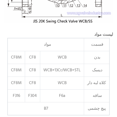
لیست مواد
قسمت
مواد
بدن
WCB
CF8
CF8M
دیسک
WCB+13Cr/WCB+STL
CF8
CF8M
کلاه لبه دار
WCB
CF8
CF8M
ساقه
F6a
F304
F316
پیچ چشمی
B7