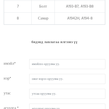
7
Болт
A193-B7, A193-B8
8
Самар
A1942H, A194-8
бидэнд лавлагаа илгээнэ үү
имэйл*
нэр*
утас
агуулга *