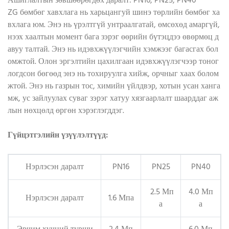
Ашиглалтын зөвшөөрөгдөх даралт: PN16, PN25, PN40
ZG бөмбөг хавхлага нь харьцангуй шинэ төрлийн бөмбөг ха
вхлага юм. Энэ нь үрэлтгүй унтраалгатай, өмсөхөд амаргүй,
нээх хаалтын момент бага зэрэг өөрийн бүтэцдээ өвөрмөц д
авуу талтай. Энэ нь идэвхжүүлэгчийн хэмжээг багасгах бол
омжтой. Олон эргэлтийн цахилгаан идэвхжүүлэгчээр тоног
логдсон бөгөөд энэ нь тохируулга хийж, орчныг хаах болом
жтой. Энэ нь газрын тос, химийн үйлдвэр, хотын усан ханга
мж, ус зайлуулах суваг зэрэг хатуу хязгаарлалт шаарддаг аж
лын нөхцөлд өргөн хэрэглэгддэг.
Гүйцэтгэлийн үзүүлэлтүүд:
Нэрлэсэн даралт
PN16
PN25
PN40
2.5 Мп
4.0 Мп
Нэрлэсэн даралт
1.6 Мпа
а
а