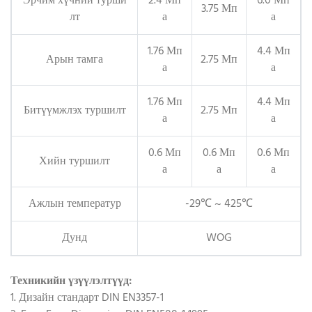
Эрчим хүчний турши
2.4 Мп
6.0 Мп
3.75 Мп
лт
а
а
1.76 Мп
4.4 Мп
Арын тамга
2.75 Мп
а
а
1.76 Мп
4.4 Мп
Битүүмжлэх туршилт
2.75 Мп
а
а
0.6 Мп
0.6 Мп
0.6 Мп
Хийн туршилт
а
а
а
Ажлын температур
-29℃ ~ 425℃
Дунд
WOG
Техникийн үзүүлэлтүүд:
1. Дизайн стандарт DIN EN3357-1