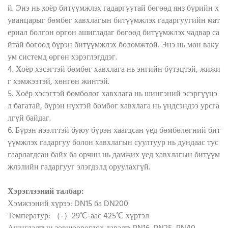
й. Энэ нь хоёр битүүмжлэх гадаргуутай бөгөөд янз бүрийн х
уванцарыг бөмбөг хавхлагын битүүмжлэх гадаргуугийн мат
ериал болгон өргөн ашигладаг бөгөөд битүүмжлэх чадвар са
йтай бөгөөд бүрэн битүүмжлэх боломжтой. Энэ нь мөн ваку
ум системд өргөн хэрэглэгддэг.
4. Хоёр хэсэгтэй бөмбөг хавхлага нь энгийн бүтэцтэй, жижи
г хэмжээтэй, хөнгөн жинтэй.
5. Хоёр хэсэгтэй бөмбөлөг хавхлага нь шингэний эсэргүүцэ
л багатай, бүрэн нүхтэй бөмбөг хавхлага нь үндсэндээ урсга
лгүй байдаг.
6. Бүрэн нээлттэй буюу бүрэн хаагдсан үед бөмбөлөгний бит
үүмжлэх гадаргуу болон хавхлагын суултуур нь дундаас тус
гаарлагдсан байх ба орчин нь дамжих үед хавхлагын битүүм
жлэлийн гадаргууг элэгдэлд оруулахгүй.
Хэрэглээний талбар:
Хэмжээний хүрээ: DN15 ба DN200
Температур: （-）29℃-аас 425℃ хүртэл