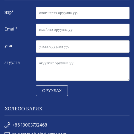
нэр*
Email*
утас
агуулга
ОРУУЛАХ
ХОЛБОО БАРИХ
+86 18003792468