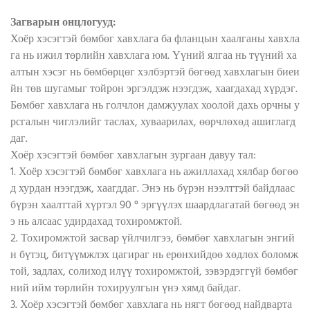
Загварын онцлогууд:
Хоёр хэсэгтэй бөмбөг хавхлага ба фланцын хаалганы хавхла
га нь ижил төрлийн хавхлага юм. Үүний ялгаа нь түүний ха
алтын хэсэг нь бөмбөрцөг хэлбэртэй бөгөөд хавхлагын биеи
йн төв шугамыг тойрон эргэлдэж нээгдэж, хаагдахад хүрдэг.
Бөмбөг хавхлага нь голчлон дамжуулах хоолой дахь орчны у
рсгалын чиглэлийг таслах, хуваарилах, өөрчлөхөд ашиглагд
даг.
Хоёр хэсэгтэй бөмбөг хавхлагын зургаан давуу тал:
1. Хоёр хэсэгтэй бөмбөг хавхлага нь ажиллахад хялбар бөгөө
д хурдан нээгдэж, хаагддаг. Энэ нь бүрэн нээлттэй байдлаас
бүрэн хаалттай хүртэл 90 ° эргүүлэх шаардлагатай бөгөөд эн
э нь алсаас удирдахад тохиромжтой.
2. Тохиромжтой засвар үйлчилгээ, бөмбөг хавхлагын энгий
н бүтэц, битүүмжлэх цагираг нь ерөнхийдөө хөдлөх боломж
той, задлах, солиход илүү тохиромжтой, зэвэрдэггүй бөмбөг
ний ийм төрлийн тохируулгын үнэ хямд байдаг.
3. Хоёр хэсэгтэй бөмбөг хавхлага нь нягт бөгөөд найдварта