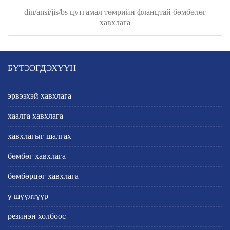
din/ansi/jis/bs цутгамал төмрийн фланцтай бөмбөлөг
хавхлага
БҮТЭЭГДЭХҮҮН
эрвээхэй хавхлага
хаалга хавхлага
хавхлагыг шалгах
бөмбөг хавхлага
бөмбөрцөг хавхлага
y шүүлтүүр
резинэн холбоос