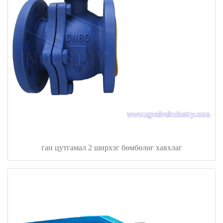
ган цутгамал 2 ширхэг бөмбөлөг хавхлаг