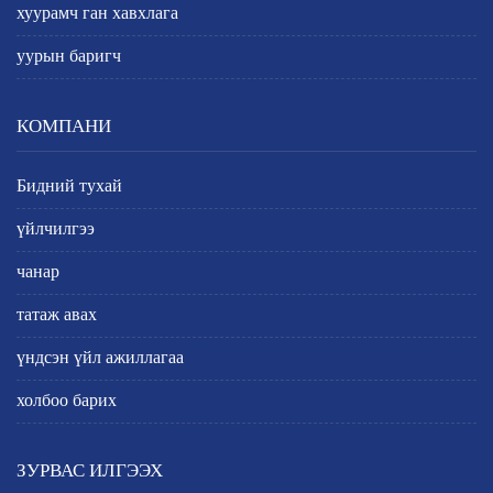
хуурамч ган хавхлага
уурын баригч
КОМПАНИ
Бидний тухай
үйлчилгээ
чанар
татаж авах
үндсэн үйл ажиллагаа
холбоо барих
ЗУРВАС ИЛГЭЭХ