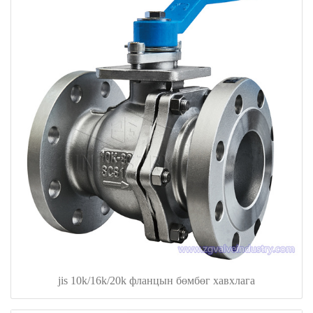
jis 10k/16k/20k фланцын бөмбөг хавхлага