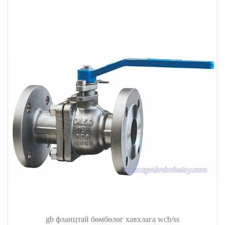
gb фланцтай бөмбөлөг хавхлага wcb/ss