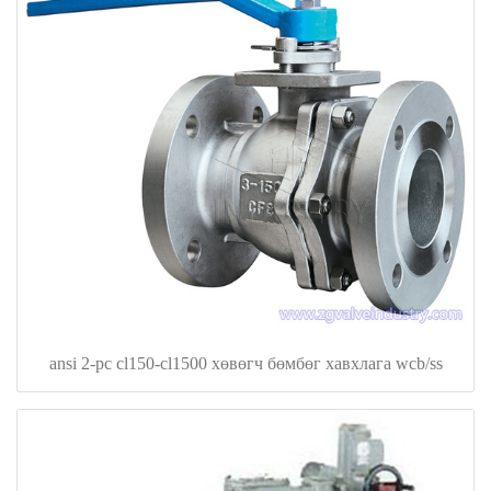
ansi 2-pc cl150-cl1500 хөвөгч бөмбөг хавхлага wcb/ss