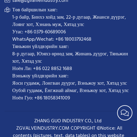
sale@zgvalveindustry.com
Төв байршилын хаяг:
1-р байр, Бинхэ хойд зам, 22-р дугаар, Жианси дүүрэг,
Лоянг хот, Хэнань муж, Хятад улс
Утас: +86 0379-60689006
WhatsApp/Wechat: +86 18003792468
Тяньжин үйлдвэрийн хаяг:
8-р дугаар, Юэяхэ өрнөд зам, Жинань дүүрэг, Тяньжин
хот, Хятад улс
Ноён Ли: +86 022 8852 1688
Вэньжоу үйлдвэрийн хаяг:
Яоси гудамж, Лонгван дүүрэг, Вэньжоу хот, Хятад улс
Оубэй гудамж, Ёнгжиай аймаг, Вэньжоу хот, Хятад улс
Ноён Гуо: +86 18058341009
ZHANG GUO INDUSTRY CO., Ltd
ZGVALVEINDUSTRY.COM COPYRIGHT ©Notice: All
contents (pictures, text, data tables) on this website