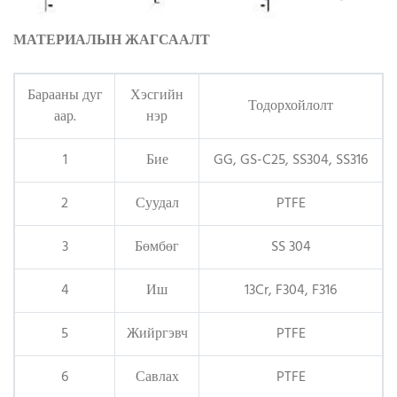
МАТЕРИАЛЫН ЖАГСААЛТ
Барааны дуг
Хэсгийн
Тодорхойлолт
аар.
нэр
1
Бие
GG, GS-C25, SS304, SS316
2
Суудал
PTFE
3
Бөмбөг
SS 304
4
Иш
13Cr, F304, F316
5
Жийргэвч
PTFE
6
Савлах
PTFE