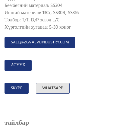
Бөмбөгний материал: SS304
Ишний материал: 13Cr, SS304, SS316
Төлбөр: T/T, D/P эсвэл L/C
Хүргэлтийн хугацаа: 5-30 хоног
SALE@ZGVALVEINDUSTRY.COM
АСУУХ
SKYPE
WHATSAPP
тайлбар