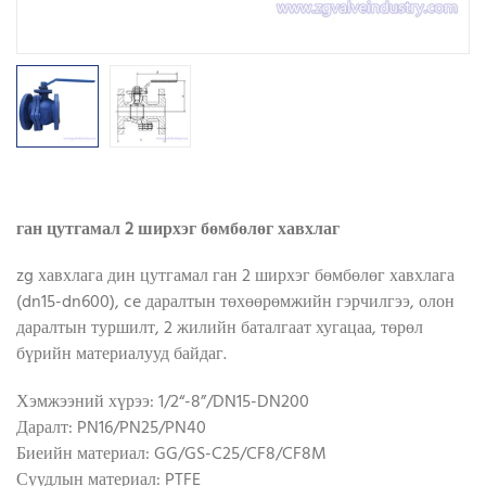
ган цутгамал 2 ширхэг бөмбөлөг хавхлаг
zg хавхлага дин цутгамал ган 2 ширхэг бөмбөлөг хавхлага
(dn15-dn600), ce даралтын төхөөрөмжийн гэрчилгээ, олон
даралтын туршилт, 2 жилийн баталгаат хугацаа, төрөл
бүрийн материалууд байдаг.
Хэмжээний хүрээ: 1/2“-8”/DN15-DN200
Даралт: PN16/PN25/PN40
Биеийн материал: GG/GS-C25/CF8/CF8M
Суудлын материал: PTFE