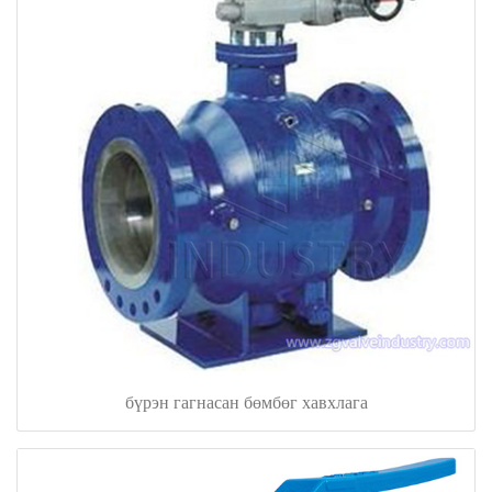
бүрэн гагнасан бөмбөг хавхлага