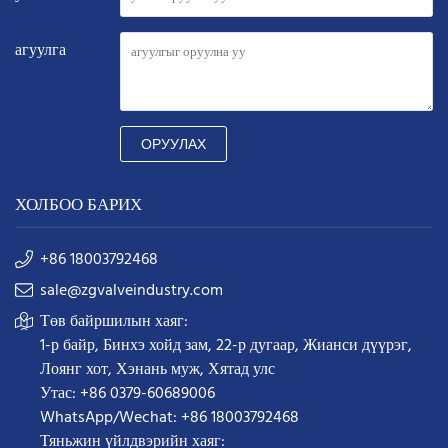
агуулга
ОРУУЛАХ
ХОЛБОО БАРИХ
+86 18003792468
sale@zgvalveindustry.com
Төв байршилын хаяг:
1-р байр, Бинхэ хойд зам, 22-р дугаар, Жианси дүүрэг,
Лоянг хот, Хэнань муж, Хятад улс
Утас: +86 0379-60689006
WhatsApp/Wechat: +86 18003792468
Тяньжин үйлдвэрийн хаяг: