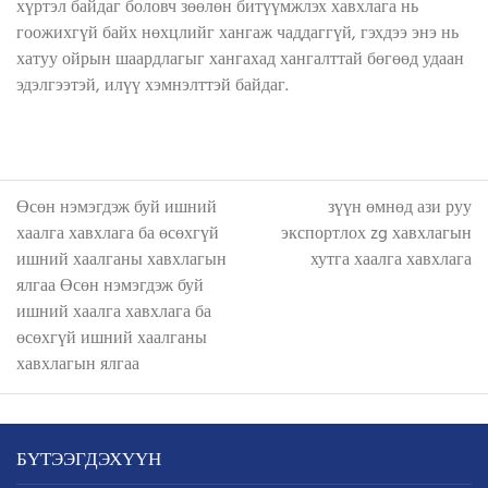
хүртэл байдаг боловч зөөлөн битүүмжлэх хавхлага нь
гоожихгүй байх нөхцлийг хангаж чаддаггүй, гэхдээ энэ нь
хатуу ойрын шаардлагыг хангахад хангалттай бөгөөд удаан
эдэлгээтэй, илүү хэмнэлттэй байдаг.
Өсөн нэмэгдэж буй ишний
зүүн өмнөд ази руу
хаалга хавхлага ба өсөхгүй
экспортлох zg хавхлагын
ишний хаалганы хавхлагын
хутга хаалга хавхлага
ялгаа
Өсөн нэмэгдэж буй
ишний хаалга хавхлага ба
өсөхгүй ишний хаалганы
хавхлагын ялгаа
БҮТЭЭГДЭХҮҮН