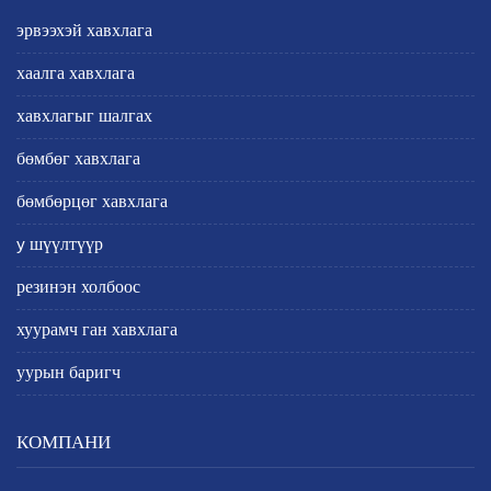
эрвээхэй хавхлага
хаалга хавхлага
хавхлагыг шалгах
бөмбөг хавхлага
бөмбөрцөг хавхлага
y шүүлтүүр
резинэн холбоос
хуурамч ган хавхлага
уурын баригч
КОМПАНИ