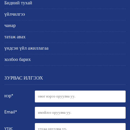
Бидний тухай
үйлчилгээ
чанар
татаж авах
үндсэн үйл ажиллагаа
холбоо барих
ЗУРВАС ИЛГЭЭХ
нэр*
Email*
утас