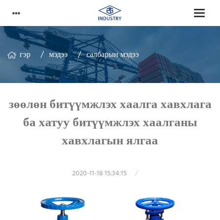
гэр
мэдээ
салбарын мэдээ
зөөлөн битүүмжлэх хаалга хавхлага
ба хатуу битүүмжлэх хаалганы
хавхлагын ялгаа
2020-11-18 15:34:15