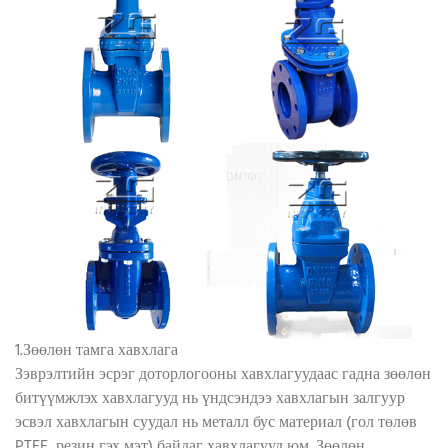
1.Зөөлөн тамга хавхлага
Зэврэлтийн эсрэг доторлогооны хавхлагуудаас гадна зөөлөн
битүүмжлэх хавхлагууд нь үндсэндээ хавхлагын залгуур
эсвэл хавхлагын суудал нь металл бус материал (гол төлөв
PTFE, резин гэх мэт) байдаг хавхлагууд юм. Зөөлөн