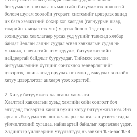
битүүмжлэх хавхлага нь маш сайн битүүмжлэх нөлөөтэй
боловч шугам хоолойн угсралт, системийг цэвэрлэх явцад
их бага хэмжээний бохир хог хаягдал (гагнуурын шаар,
төмрийн хаягдал гэх мэт) үлдээж болно. Тэдгээр нь
зохицуулах хавхлагаар урсах үед үүнийг тавихад хялбар
байдаг Зөөлөн лацны суудал эсвэл хавхлагын судал нь
маажиж, нэвчилтийг нэмэгдүүлж, битүүмжлэлийн
найдвартай байдлыг бууруулдаг. Тиймээс зөөлөн
битүүмжлэлийн бүтцийг сонгохдоо зөөвөрлөгчийг
цэвэрлэх, ашиглалтад оруулахаас өмнө дамжуулах хоолойн
хатуу цэвэрлэгээг анхаарч үзэх хэрэгтэй.
2. Хатуу битүүмжлэх хаалганы хавхлага
Хаалттай хавхлагын хувьд хамгийн сайн сонголт бол
элэгдэлд тэсвэртэй хайлш бүхий хатуу битүүмжлэл юм. Энэ
арга нь битүүмжлэх шинж чанарыг харгалзан үзэхээс гадна
үйлчилгээний хугацаа, найдвартай байдлыг харгалзан үздэг.
Хэдийгээр үйлдвэрийн үзүүлэлтүүд нь зөвхөн 10-6-аас 10-8