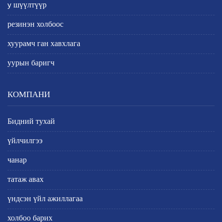
y шүүлтүүр
резинэн холбоос
хуурамч ган хавхлага
уурын баригч
КОМПАНИ
Бидний тухай
үйлчилгээ
чанар
татаж авах
үндсэн үйл ажиллагаа
холбоо барих