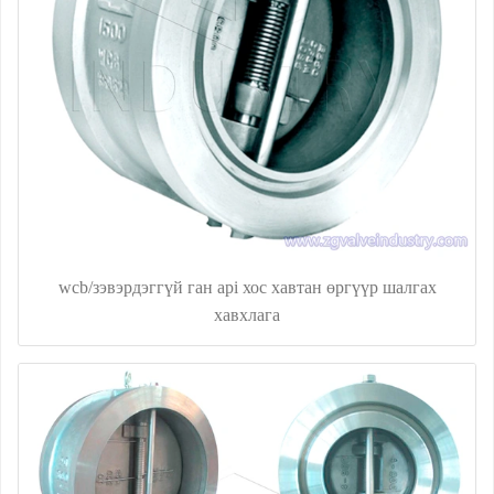
wcb/зэвэрдэггүй ган api хос хавтан өргүүр шалгах
хавхлага