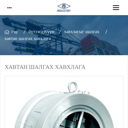
гэр
бүтээгдэхүүн
хавхлагыг шалгах
хавтан шалгах хавхлага
ХАВТАН ШАЛГАХ ХАВХЛАГА