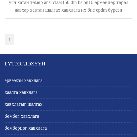
уян хатан төмөр ansi class150 din bs pn16 өрмөнцөр төрөл
давхар хавтан шалгах хавхлага их бие epdm бүрсэн
1
БҮТЭЭГДЭХҮҮН
эрвээхэй хавхлага
хаалга хавхлага
хавхлагыг шалгах
бөмбөг хавхлага
бөмбөрцөг хавхлага