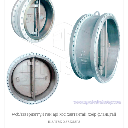
wcb/зэвэрдэггүй ган api хос хавтантай хоёр фланцтай
шалгах хавхлага