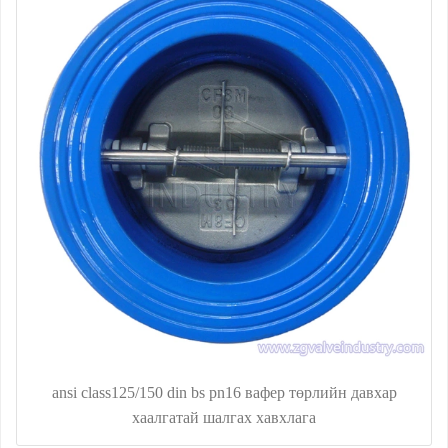
ansi class125/150 din bs pn16 вафер төрлийн давхар
хаалгатай шалгах хавхлага