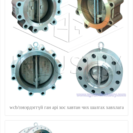
wcb/зэвэрдэггүй ган api хос хавтан чих шалгах хавхлага