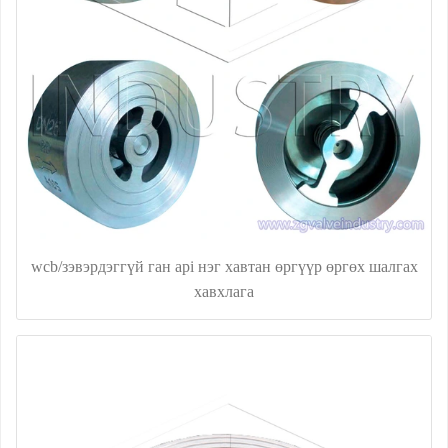
wcb/зэвэрдэггүй ган api нэг хавтан өргүүр өргөх шалгах
хавхлага