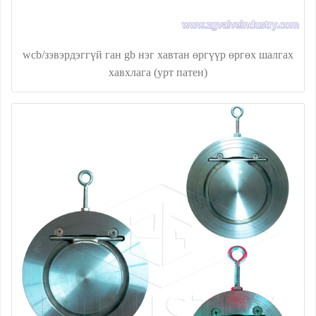
wcb/зэвэрдэггүй ган gb нэг хавтан өргүүр өргөх шалгах
хавхлага (урт патен)