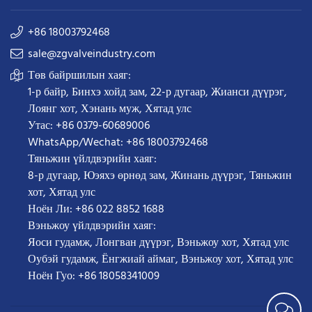
+86 18003792468
sale@zgvalveindustry.com
Төв байршилын хаяг:
1-р байр, Бинхэ хойд зам, 22-р дугаар, Жианси дүүрэг,
Лоянг хот, Хэнань муж, Хятад улс
Утас: +86 0379-60689006
WhatsApp/Wechat: +86 18003792468
Тяньжин үйлдвэрийн хаяг:
8-р дугаар, Юэяхэ өрнөд зам, Жинань дүүрэг, Тяньжин
хот, Хятад улс
Ноён Ли: +86 022 8852 1688
Вэньжоу үйлдвэрийн хаяг:
Яоси гудамж, Лонгван дүүрэг, Вэньжоу хот, Хятад улс
Оубэй гудамж, Ёнгжиай аймаг, Вэньжоу хот, Хятад улс
Ноён Гуо: +86 18058341009