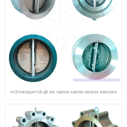
wcb/зэвэрдэггүй gb хос хавтан хавтан шалгах хавхлага