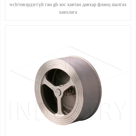
wcb/зэвэрдэггүй ган gb хос хавтан давхар фланц шалгах
хавхлага