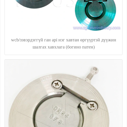
wcb/зэвэрдэггүй ган api нэг хавтан өргүүртэй дүүжин
шалгах хавхлага (богино патен)