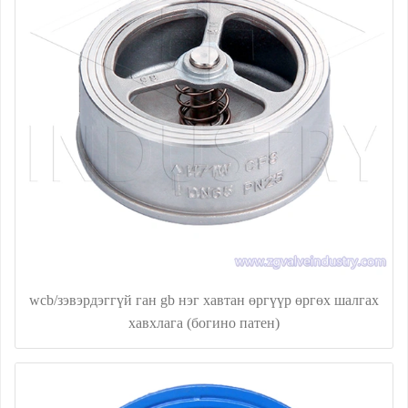
wcb/зэвэрдэггүй ган gb нэг хавтан өргүүр өргөх шалгах
хавхлага (богино патен)