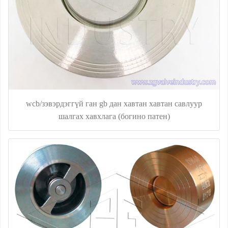
wcb/зэвэрдэггүй ган gb дан хавтан хавтан савлуур
шалгах хавхлага (богино патен)