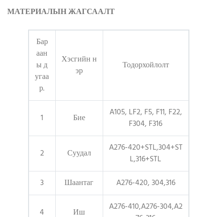
МАТЕРИАЛЫН ЖАГСААЛТ
Бар
аан
Хэсгийн н
ы д
Тодорхойлолт
эр
угаа
р.
A105, LF2, F5, F11, F22,
1
Бие
F304, F316
A276-420+STL,304+ST
2
Суудал
L,316+STL
3
Шаантаг
A276-420, 304,316
A276-410,A276-304,A2
4
Иш