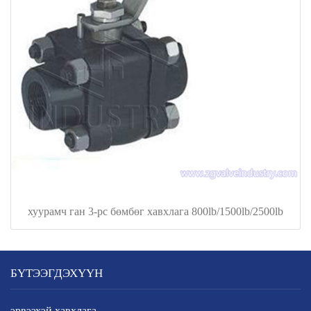
хуурамч ган 3-pc бөмбөг хавхлага 800lb/1500lb/2500lb
БҮТЭЭГДЭХҮҮН