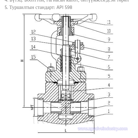
4. Бүтэц: Боолттой, гагнасан капот, битүүмжлэгдсэн төрөл
5. Туршилтын стандарт: API 598