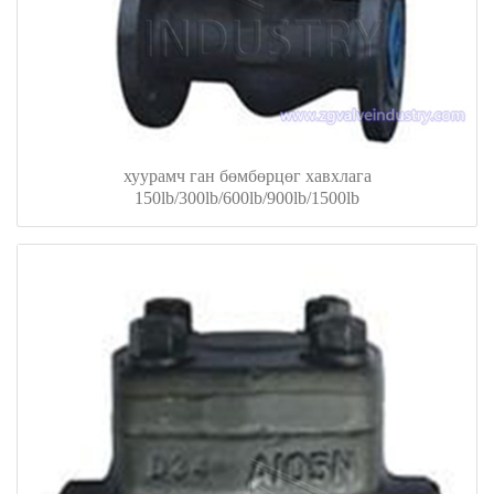
хуурамч ган бөмбөрцөг хавхлага
150lb/300lb/600lb/900lb/1500lb