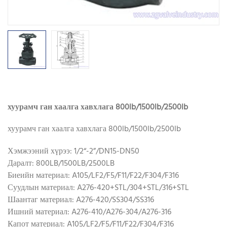
хуурамч ган хаалга хавхлага 800lb/1500lb/2500lb
хуурамч ган хаалга хавхлага 800lb/1500lb/2500lb
Хэмжээний хүрээ: 1/2“-2”/DN15-DN50
Даралт: 800LB/1500LB/2500LB
Биеийн материал: A105/LF2/F5/F11/F22/F304/F316
Суудлын материал: A276-420+STL/304+STL/316+STL
Шаантаг материал: A276-420/SS304/SS316
Ишний материал: A276-410/A276-304/A276-316
Капот материал: A105/LF2/F5/F11/F22/F304/F316