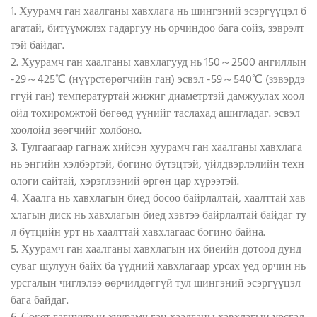
1. Хуурамч ган хаалганы хавхлага нь шингэний эсэргүүцэл б
агатай, битүүмжлэх гадаргуу нь орчиндоо бага сойз, зэврэлт
тэй байдаг.
2. Хуурамч ган хаалганы хавхлагууд нь 150～2500 ангиллын
-29～425℃ (нүүрстөрөгчийн ган) эсвэл -59～540℃ (зэвэрдэ
ггүй ган) температуртай жижиг диаметртэй дамжуулах хоол
ойд тохиромжтой бөгөөд үүнийг таслахад ашигладаг. эсвэл
хоолойд зөөгчийг холбоно.
3. Тулгаагаар гагнаж хийсэн хуурамч ган хаалганы хавхлага
нь энгийн хэлбэртэй, богино бүтэцтэй, үйлдвэрлэлийн техн
ологи сайтай, хэрэглээний өргөн цар хүрээтэй.
4. Хаалга нь хавхлагын биед босоо байрлалтай, хаалттай хав
хлагын диск нь хавхлагын биед хэвтээ байрлалтай байдаг ту
л бүтцийн урт нь хаалттай хавхлагаас богино байна.
5. Хуурамч ган хаалганы хавхлагын их биеийн дотоод дунд
суваг шулуун байх ба үүдний хавхлагаар урсах үед орчин нь
урсгалын чиглэлээ өөрчилдөггүй тул шингэний эсэргүүцэл
бага байдаг.