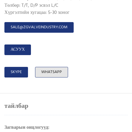
Төлбөр: T/T, D/P эсвэл L/C
Хүргэлтийн хугацаа: 5-30 хоног
SALE@ZGVALVEINDUSTRY.COM
АСУУХ
SKYPE
WHATSAPP
тайлбар
Загварын онцлогууд: