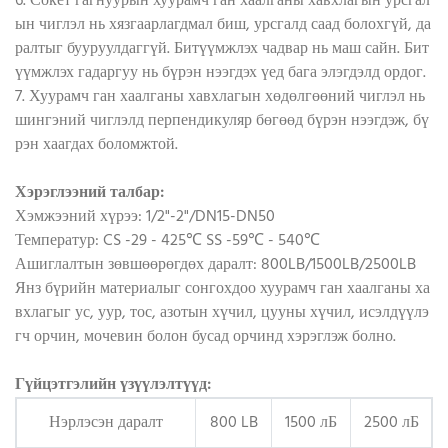
6. Сокет гагнуурын хуурамч ган хаалганы хавхлагын урсгал
ын чиглэл нь хязгаарлагдмал биш, урсгалд саад болохгүй, да
ралтыг бууруулдаггүй. Битүүмжлэх чадвар нь маш сайн. Бит
үүмжлэх гадаргуу нь бүрэн нээгдэх үед бага элэгдэлд ордог.
7. Хуурамч ган хаалганы хавхлагын хөдөлгөөний чиглэл нь
шингэний чиглэлд перпендикуляр бөгөөд бүрэн нээгдэж, бү
рэн хаагдах боломжтой.
Хэрэглээний талбар:
Хэмжээний хүрээ: 1/2"-2"/DN15-DN50
Температур: CS -29 - 425℃ SS -59℃ - 540℃
Ашиглалтын зөвшөөрөгдөх даралт: 800LB/1500LB/2500LB
Янз бүрийн материалыг сонгохдоо хуурамч ган хаалганы ха
вхлагыг ус, уур, тос, азотын хүчил, цууны хүчил, исэлдүүлэ
гч орчин, мочевин болон бусад орчинд хэрэглэж болно.
Гүйцэтгэлийн үзүүлэлтүүд:
Нэрлэсэн даралт
800 LB
1500 лБ
2500 лБ