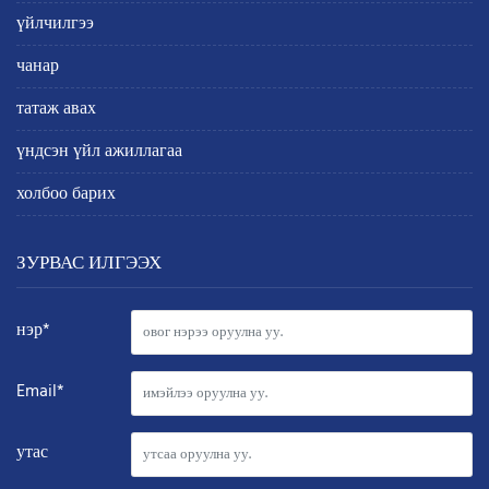
үйлчилгээ
чанар
татаж авах
үндсэн үйл ажиллагаа
холбоо барих
ЗУРВАС ИЛГЭЭХ
нэр*
Email*
утас