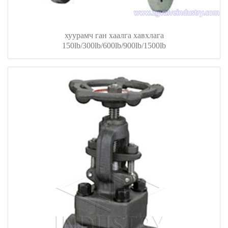
хуурамч ган хаалга хавхлага
150lb/300lb/600lb/900lb/1500lb