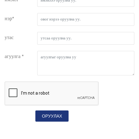
имэйл*
нэр*
утас
агуулга *
ОРУУЛАХ