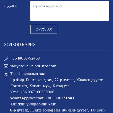
агуулга
ОРУУЛАХ
ХОЛБОО БАРИХ
+86 18003792468
sale@zgvalveindustry.com
Төв байршилын хаяг:
1-р байр, Бинхэ хойд зам, 22-р дугаар, Жианси дүүрэг,
Лоянг хот, Хэнань муж, Хятад улс
Утас: +86 0379-60689006
WhatsApp/Wechat: +86 18003792468
Тяньжин үйлдвэрийн хаяг:
8-р дугаар, Юэяхэ өрнөд зам, Жинань дүүрэг, Тяньжин