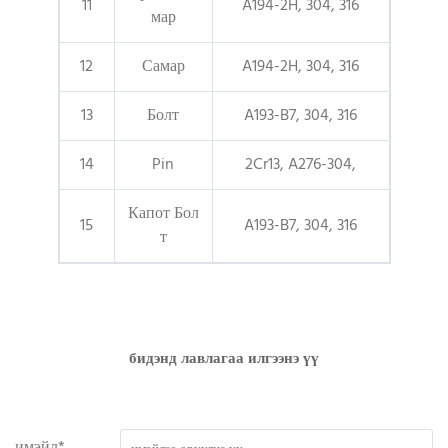
11
A194-2H, 304, 316
мар
12
Самар
A194-2H, 304, 316
13
Болт
A193-B7, 304, 316
14
Pin
2Cr13, A276-304,
Капот Бол
15
A193-B7, 304, 316
т
бидэнд лавлагаа илгээнэ үү