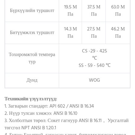
19.5 М
37.5 М
63.0 М
Бүрхүүлийн туршилт
Па
Па
Па
14.3 М
27.5 М
46.2 М
Битүүмжлэх туршилт
Па
Па
Па
CS -29 - 425
Тохиромжтой темпера
℃
тур
SS - 59 - 540 ℃
Дунд
WOG
Техникийн үзүүлэлтүүд:
1. Загварын стандарт: API 602 / ANSI B 16.34
2. Нүүр тулсан хэмжээ: ANSI B 16.10
3. Холболтын төрөл: Сокет гагнуур ANSI B 16.11， Урсгалтай
төгсгөл NPT ANSI B 1.20.1