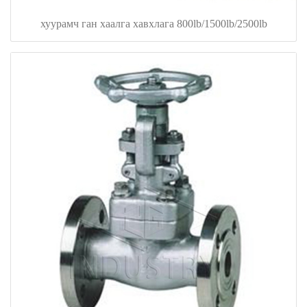
хуурамч ган хаалга хавхлага 800lb/1500lb/2500lb