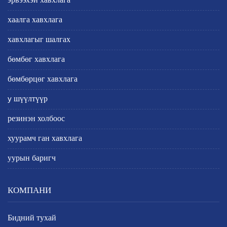
эрвээхэй хавхлага
хаалга хавхлага
хавхлагыг шалгах
бөмбөг хавхлага
бөмбөрцөг хавхлага
y шүүлтүүр
резинэн холбоос
хуурамч ган хавхлага
уурын баригч
КОМПАНИ
Бидний тухай