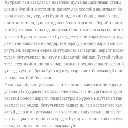
Хуурамч ган хавхлагыг ихэвчлэн дулааны цахилгаан станц
ын янз бүрийн системийн дамжуулах хоолойд ашигладаг бө
гөөд агаар, ус, уур, янз бүрийн идэмхий бодис, шавар, тос,
шингэн металл, цацраг идэвхт бодис зэрэг янз бүрийн шинг
эний урсгалыг хянахад ашиглаж болно. хэвлэл мэдээллийн х
эрэгсэл. Бусад хавхлагын бүтээгдэхүүнтэй харьцуулахад хуу
рамч ган хавхлага нь өндөр температур, өндөр даралтын эсэ
ргүүцэл, өвөрмөц өөрөө битүүмжлэх загвартай, даралт ихсэх
тусам битүүмжлэл нь илүү найдвартай байдаг. Тусгай гүйцэ
тгэл, техникийн шинж чанар, ажлын нөхцлөөс шалтгаалан б
үтээгдэхүүн нь бусад бүтээгдэхүүнээр солих боломжгүй шин
ж чанарыг бий болгосон.
Ижил калибрын цутгамал ган хаалганы хавхлагатай харьцу
улахад ZG хуурамч ган хаалганы хавхлага нь урсгалын хурд
багатай боловч даралт, температурын хүрээ нь цутгамал ган
хавхлагаас өндөр, битүүмжлэх чадвар нь ган хавхлагаас хам
аагүй дээр юм. цутгамал ган хаалганы хавхлагын ашиглалт
ын хугацаа урт, орчин нь урсдаг Бусад хаалганы хавхлагууд
ын адил чиглэл нь хязгаарлагдахгүй.