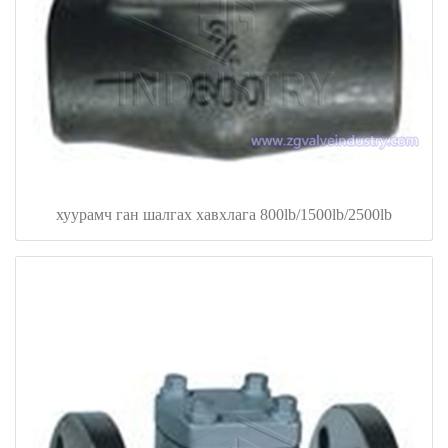
хуурамч ган шалгах хавхлага 800lb/1500lb/2500lb