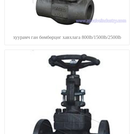
хуурамч ган бөмбөрцөг хавхлага 800lb/1500lb/2500lb