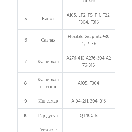
76-316
A105, LF2, F5, F11, F22,
5
Капот
F304, F316
Flexible Graphite+30
6
Савлах
4, PTFE
A276-410,A276-304,A2
7
Булчирхай
76-316
Булчирхай
8
A105, F304
н фланц
9
Иш самар
A194-2H, 304, 316
10
Гар дугуй
QT400-5
Түгжих са