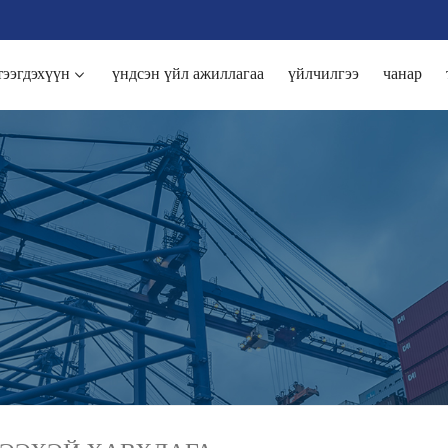
тээгдэхүүн
үндсэн үйл ажиллагаа
үйлчилгээ
чанар