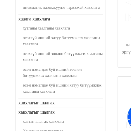
пневматик идэвхжүүлэгч эрвээхэй хавхлага
хаалга хавхлага
хутганы хаалганы хавхлага
өсөхгүй ишний хатуу битүүмжлэх хаалганы
хавхлага
ца
өргү
өсөхгүй ишний зөөлөн битүүмжлэх хаалганы
хавхлага
өсөн нэмэгдэж буй ишний зөөлөн
битүүмжлэх хаалганы хавхлага
өсөн нэмэгдэж буй ишний хатуу битүүмжлэх
хаалганы хавхлага
хавхлагыг шалгах
хавхлагыг шалгах
хавтан шалгах хавхлага