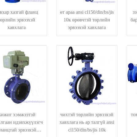
вхар хазгай фланц
өт араа ansi cl150/din/bs/jis
зэ
төрлийн эрвээхэй
10к өрөвчтэй төрлийн
ба
хавхлага
эрвээхэй хавхлага
жижиг хэмжээтэй
чихтэй төрлийн эрвээхэй
то
лгаан идэвхжүүлэгч
хавхлага нь ар талгүй ansi
ланцтай эрвээхэй
cl150/din/bs/jis 10k