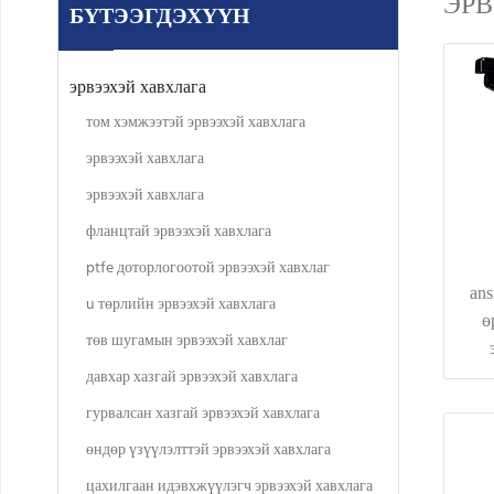
ЭРВ
БҮТЭЭГДЭХҮҮН
эрвээхэй хавхлага
том хэмжээтэй эрвээхэй хавхлага
эрвээхэй хавхлага
эрвээхэй хавхлага
фланцтай эрвээхэй хавхлага
ptfe доторлогоотой эрвээхэй хавхлаг
ans
u төрлийн эрвээхэй хавхлага
ө
төв шугамын эрвээхэй хавхлаг
давхар хазгай эрвээхэй хавхлага
гурвалсан хазгай эрвээхэй хавхлага
өндөр үзүүлэлттэй эрвээхэй хавхлага
цахилгаан идэвхжүүлэгч эрвээхэй хавхлага