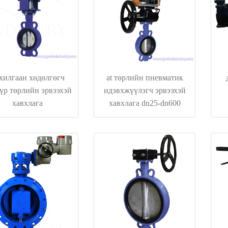
хилгаан хөдөлгөгч
at төрлийн пневматик
үр төрлийн эрвээхэй
идэвхжүүлэгч эрвээхэй
хавхлага
хавхлага dn25-dn600