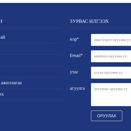
И
ЗУРВАС ИЛГЭЭХ
хай
нэр*
Email*
утас
 ажиллагаа
агуулга
их
ОРУУЛАХ