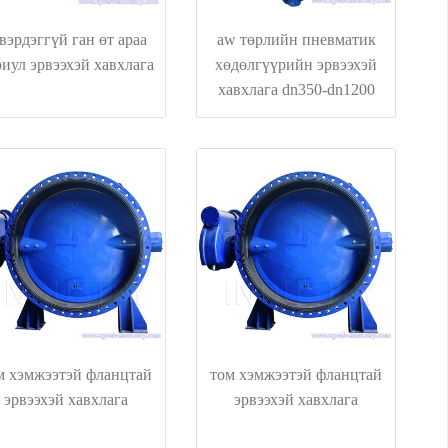
вэрдэггүй ган өт араа
aw төрлийн пневматик
риул эрвээхэй хавхлага
хөдөлгүүрийн эрвээхэй
хавхлага dn350-dn1200
м хэмжээтэй фланцтай
том хэмжээтэй фланцтай
эрвээхэй хавхлага
эрвээхэй хавхлага