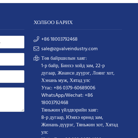
ХОЛБОО БАРИХ
+86 18003792468
sale@zgvalveindustry.com
Төв байршилын хаяг:
1-р байр, Бинхэ хойд зам, 22-р
дугаар, Жианси дүүрэг, Лоянг хот,
Хэнань муж, Хятад улс
Утас: +86 0379-60689006
WhatsApp/Wechat: +86
18003792468
Тяньжин үйлдвэрийн хаяг:
8-р дугаар, Юэяхэ өрнөд зам,
Жинань дүүрэг, Тяньжин хот, Хятад
улс