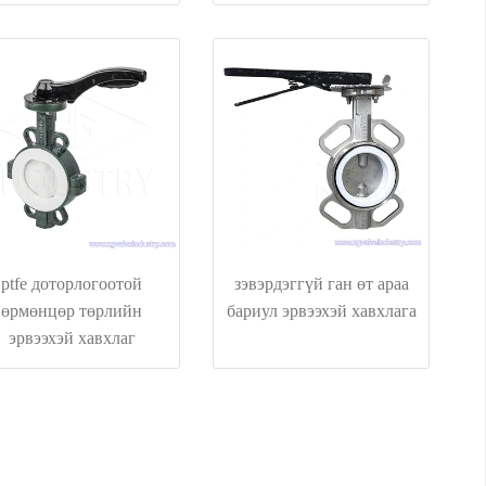
ptfe доторлогоотой
зэвэрдэггүй ган өт араа
өрмөнцөр төрлийн
бариул эрвээхэй хавхлага
эрвээхэй хавхлаг