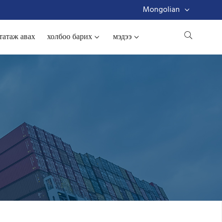
Mongolian
татаж авах
холбоо барих
мэдээ