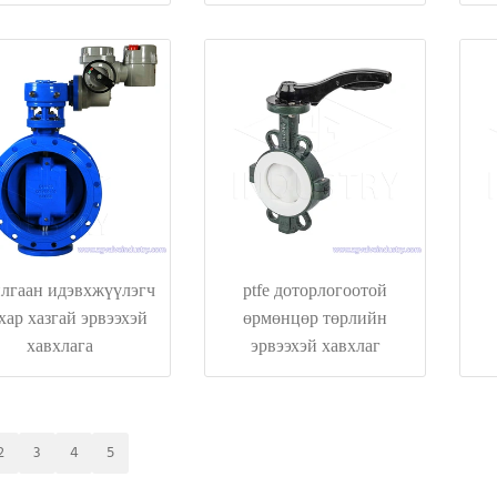
хавхлаг ansi
l150/din/bs/jis 10k
лгаан идэвхжүүлэгч
ptfe доторлогоотой
хар хазгай эрвээхэй
өрмөнцөр төрлийн
хавхлага
эрвээхэй хавхлаг
2
3
4
5