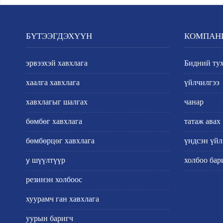
БҮТЭЭГДЭХҮҮН
КОМПАН
эрвээхэй хавхлага
Бидний ту
хаалга хавхлага
үйлчилгээ
хавхлагыг шалгах
чанар
бөмбөг хавхлага
татаж авах
бөмбөрцөг хавхлага
үндсэн үйл
y шүүлтүүр
холбоо бар
резинэн холбоос
хуурамч ган хавхлага
уурын баригч