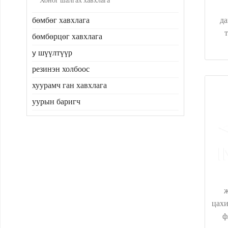
Хоног шалгах хавхлага
бөмбөг хавхлага
да
бөмбөрцөг хавхлага
y шүүлтүүр
резинэн холбоос
хуурамч ган хавхлага
уурын баригч
цахи
ф