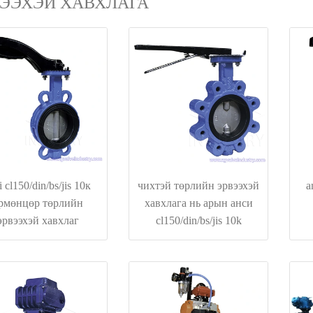
ЭЭХЭЙ ХАВХЛАГА
i cl150/din/bs/jis 10к
чихтэй төрлийн эрвээхэй
a
рмөнцөр төрлийн
хавхлага нь арын анси
эрвээхэй хавхлаг
cl150/din/bs/jis 10k