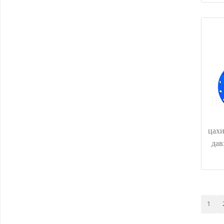
c
цахи
дав
1