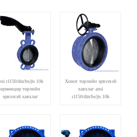
nsi cl150/din/bs/jis 10k
Хоног төрлийн эрвээхэй
өрмөнцөр төрлийн
хавхлаг ansi
эрвээхэй хавхлаг
cl150/din/bs/jis 10k