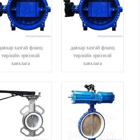
давхар хазгай фланц
давхар хазгай фланц
төрлийн эрвээхэй
төрлийн эрвээхэй
хавхлага
хавхлага