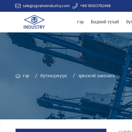
sale@zgvalveindustry.com
+86 18003792468
гэр
Бидний тухай
бү
гэр
бүтээгдэхүүн
эрвээхэй хавхлага