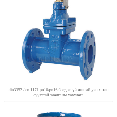
din3352 / en 1171 pn10/pn16 босдоггүй ишний уян хатан
суулттай хаалганы хавхлага