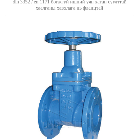
din 3352 / en 1171 бөгжгүй ишний уян хатан суулттай
хаалганы хавхлага нь фланцтай