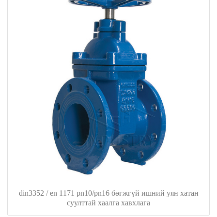
din3352 / en 1171 pn10/pn16 бөгжгүй ишний уян хатан
суулттай хаалга хавхлага