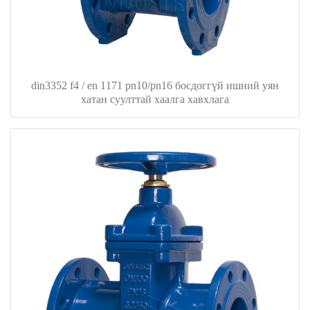
din3352 f4 / en 1171 pn10/pn16 босдоггүй ишний уян
хатан суулттай хаалга хавхлага