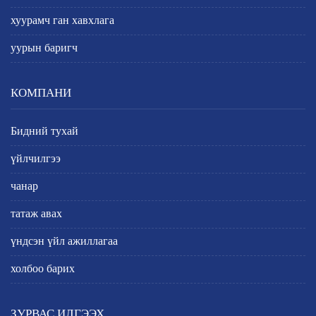
хуурамч ган хавхлага
уурын баригч
КОМПАНИ
Бидний тухай
үйлчилгээ
чанар
татаж авах
үндсэн үйл ажиллагаа
холбоо барих
ЗУРВАС ИЛГЭЭХ