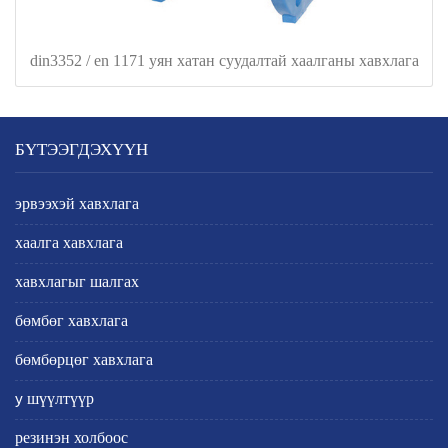
din3352 / en 1171 уян хатан суудалтай хаалганы хавхлага
БҮТЭЭГДЭХҮҮН
эрвээхэй хавхлага
хаалга хавхлага
хавхлагыг шалгах
бөмбөг хавхлага
бөмбөрцөг хавхлага
y шүүлтүүр
резинэн холбоос