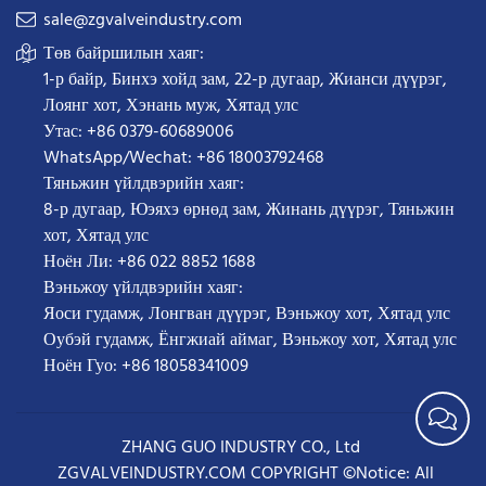
sale@zgvalveindustry.com
Төв байршилын хаяг:
1-р байр, Бинхэ хойд зам, 22-р дугаар, Жианси дүүрэг,
Лоянг хот, Хэнань муж, Хятад улс
Утас: +86 0379-60689006
WhatsApp/Wechat: +86 18003792468
Тяньжин үйлдвэрийн хаяг:
8-р дугаар, Юэяхэ өрнөд зам, Жинань дүүрэг, Тяньжин
хот, Хятад улс
Ноён Ли: +86 022 8852 1688
Вэньжоу үйлдвэрийн хаяг:
Яоси гудамж, Лонгван дүүрэг, Вэньжоу хот, Хятад улс
Оубэй гудамж, Ёнгжиай аймаг, Вэньжоу хот, Хятад улс
Ноён Гуо: +86 18058341009
ZHANG GUO INDUSTRY CO., Ltd
ZGVALVEINDUSTRY.COM COPYRIGHT ©Notice: All