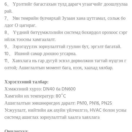
6、 Үрэлтийг багасгахын тулд дарагч угаагчийг доошлуулаа
рай.
7、 Уян төмрийн булчирхай Зузаан хана цутгамал, сольж бо
лдог О цагираг.
8、 Үүдний битүүмжлэлийн системд бохирдол орохоос сэрг
ийлж тоосны хамгаалалт.
9、 Зэрэгцүүлэх зориулалттай гуулин бут, эргэлт багатай.
10、 Ишний самар доошоо угсарна.
11、Хавхлага нь гар дугуй эсвэл дөрвөлжин тагтай нүцгэн г
олтой; Ашиглалтын момент бага, нээх, хаахад хялбар.
Хэрэглээний талбар:
Хэмжээний хүрээ: DN40 ба DN600
Хамгийн их температур: 80˚C
Ашиглалтын зөвшөөрөгдөх даралт: PN10, PN16, PN25
Усжуулалт, нийтийн аж ахуйн үйлчилгээ, HVAC болон усны
системд ашиглах зориулалттай хаалга хавхлага
Онцлогууд: