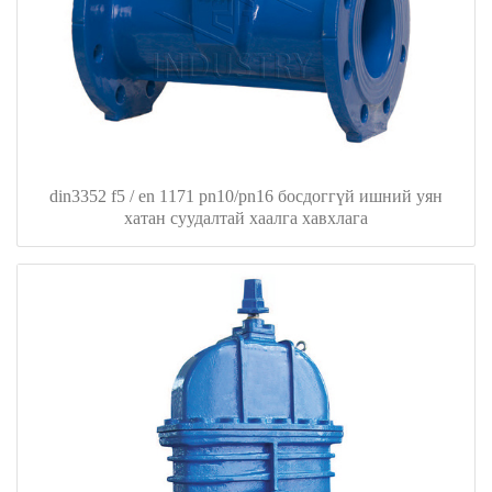
din3352 f5 / en 1171 pn10/pn16 босдоггүй ишний уян
хатан суудалтай хаалга хавхлага