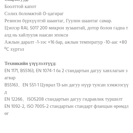
Боолттой капот
Солих боломжтой O-цагираг
Резинэн бүрхүүлтэй шаантаг, Гуулин шаантаг самар.
Цэнхэр RAL 5017 200 микрон зузаантай, дотор болон гадна т
алд нь хайлуулж наасан эпокси
Ажлын даралт -1-ээс +16 бар, ажлын температур -10-аас +80
ºC хүртэл
Техникийн үзүүлэлтүүд:
EN 1171, BS5163, EN 1074-1 ба 2 стандартын дагуу хавхлагын з
агвар
BS5163、EN 551-1 Цуврал 13-ын дагуу нүүр тулсан хэмжээсүү
д
EN 12266、ISO5208 стандартын дагуу гидравлик туршилт
EN 1092-2, ISO 7005-2 стандартын стандарт фланцын өрөмдл
өг