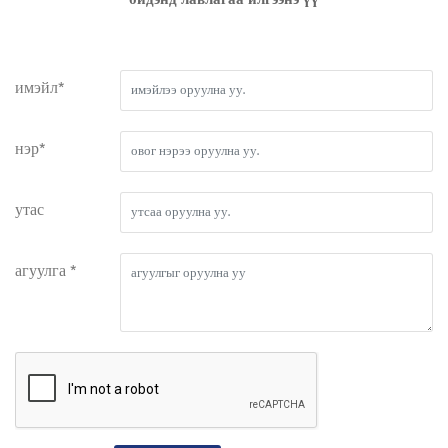
имэйл*
нэр*
утас
агуулга *