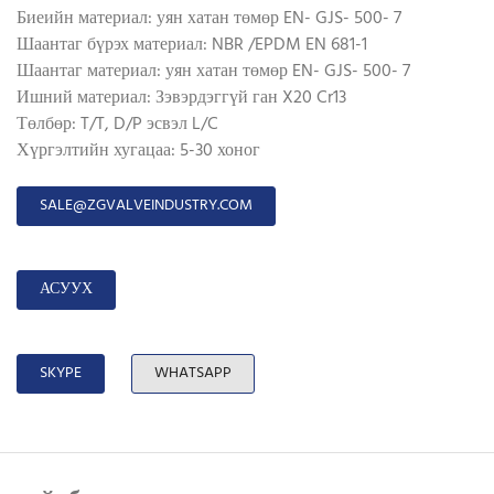
Биеийн материал: уян хатан төмөр EN- GJS- 500- 7
Шаантаг бүрэх материал: NBR /EPDM EN 681-1
Шаантаг материал: уян хатан төмөр EN- GJS- 500- 7
Ишний материал: Зэвэрдэггүй ган X20 Cr13
Төлбөр: T/T, D/P эсвэл L/C
Хүргэлтийн хугацаа: 5-30 хоног
SALE@ZGVALVEINDUSTRY.COM
АСУУХ
SKYPE
WHATSAPP