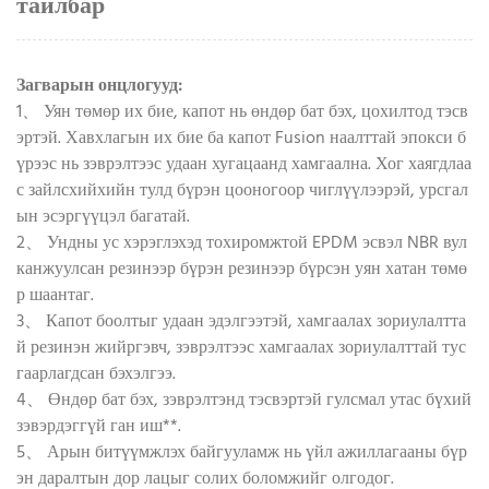
тайлбар
Загварын онцлогууд:
1、 Уян төмөр их бие, капот нь өндөр бат бэх, цохилтод тэсв
эртэй. Хавхлагын их бие ба капот Fusion наалттай эпокси б
үрээс нь зэврэлтээс удаан хугацаанд хамгаална. Хог хаягдлаа
с зайлсхийхийн тулд бүрэн цооногоор чиглүүлээрэй, урсгал
ын эсэргүүцэл багатай.
2、 Ундны ус хэрэглэхэд тохиромжтой EPDM эсвэл NBR вул
канжуулсан резинээр бүрэн резинээр бүрсэн уян хатан төмө
р шаантаг.
3、 Капот боолтыг удаан эдэлгээтэй, хамгаалах зориулалтта
й резинэн жийргэвч, зэврэлтээс хамгаалах зориулалттай тус
гаарлагдсан бэхэлгээ.
4、 Өндөр бат бэх, зэврэлтэнд тэсвэртэй гулсмал утас бүхий
зэвэрдэггүй ган иш**.
5、 Арын битүүмжлэх байгууламж нь үйл ажиллагааны бүр
эн даралтын дор лацыг солих боломжийг олгодог.