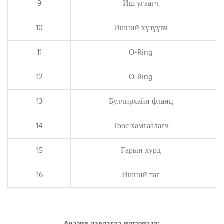
9
Иш угаагч
10
Ишний хүзүүвч
11
O-Ring
12
O-Ring
13
Булчирхайн фланц
14
Тоос хамгаалагч
15
Гарын хүрд
16
Ишний таг
бидэнд лавлагаа илгээнэ үү