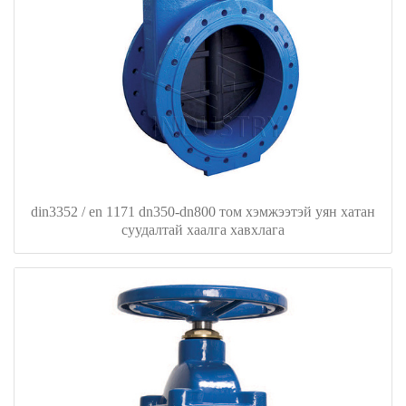
din3352 / en 1171 dn350-dn800 том хэмжээтэй уян хатан
суудалтай хаалга хавхлага