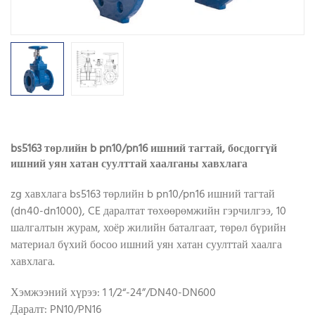
bs5163 төрлийн b pn10/pn16 ишний тагтай, босдоггүй
ишний уян хатан суулттай хаалганы хавхлага
zg хавхлага bs5163 төрлийн b pn10/pn16 ишний тагтай
(dn40-dn1000), CE даралтат төхөөрөмжийн гэрчилгээ, 10
шалгалтын журам, хоёр жилийн баталгаат, төрөл бүрийн
материал бүхий босоо ишний уян хатан суулттай хаалга
хавхлага.
Хэмжээний хүрээ: 1 1/2“-24”/DN40-DN600
Даралт: PN10/PN16