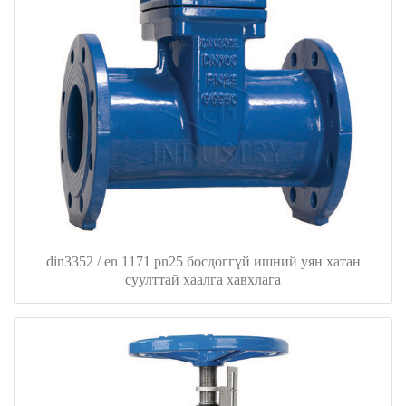
din3352 / en 1171 pn25 босдоггүй ишний уян хатан
суулттай хаалга хавхлага