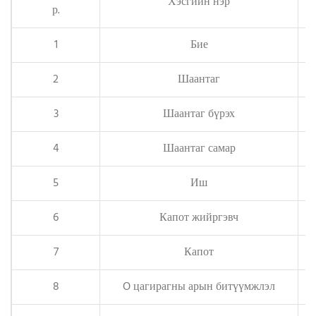
Хэсгийн нэр
р.
1
Бие
2
Шаантаг
3
Шаантаг бүрэх
4
Шаантаг самар
5
Иш
6
Капот жийргэвч
7
Капот
8
O цагирагны арын битүүмжлэл