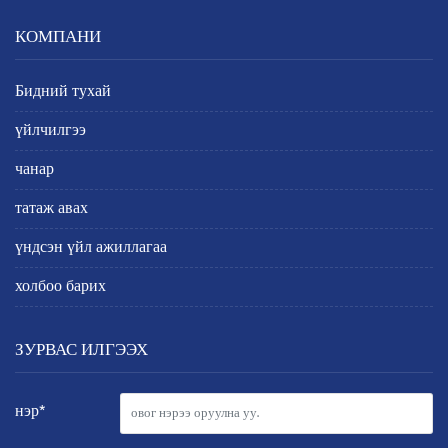
КОМПАНИ
Бидний тухай
үйлчилгээ
чанар
татаж авах
үндсэн үйл ажиллагаа
холбоо барих
ЗУРВАС ИЛГЭЭХ
нэр*