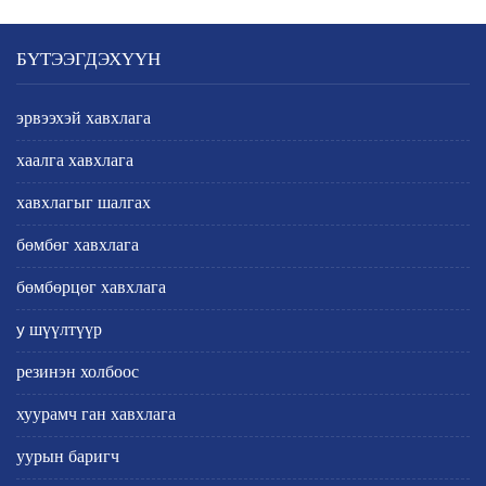
БҮТЭЭГДЭХҮҮН
эрвээхэй хавхлага
хаалга хавхлага
хавхлагыг шалгах
бөмбөг хавхлага
бөмбөрцөг хавхлага
y шүүлтүүр
резинэн холбоос
хуурамч ган хавхлага
уурын баригч