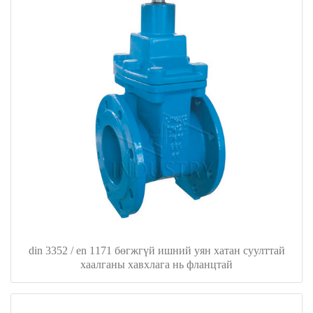
din 3352 / en 1171 бөгжгүй ишний уян хатан суулттай
хаалганы хавхлага нь фланцтай