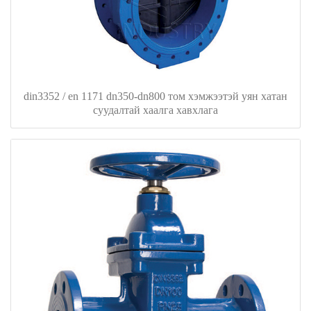
din3352 / en 1171 dn350-dn800 том хэмжээтэй уян хатан
суудалтай хаалга хавхлага