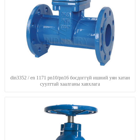
din3352 / en 1171 pn10/pn16 босдоггүй ишний уян хатан
суулттай хаалганы хавхлага