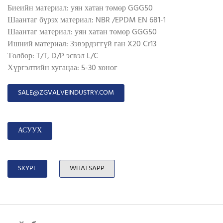
Биеийн материал: уян хатан төмөр GGG50
Шаантаг бүрэх материал: NBR /EPDM EN 681-1
Шаантаг материал: уян хатан төмөр GGG50
Ишний материал: Зэвэрдэггүй ган X20 Cr13
Төлбөр: T/T, D/P эсвэл L/C
Хүргэлтийн хугацаа: 5-30 хоног
SALE@ZGVALVEINDUSTRY.COM
АСУУХ
SKYPE
WHATSAPP