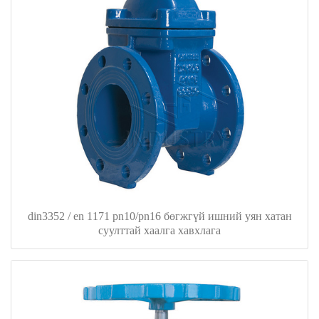
din3352 / en 1171 pn10/pn16 бөгжгүй ишний уян хатан
суулттай хаалга хавхлага