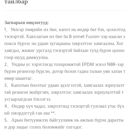
тайлбар
Загварын онцлогууд:
1、Уялгар төмрийн их бие, капот нь өндөр бат бэх, цохилтод
тэсвэртэй. Хавхлагын их бие ба B onnet Fusion-ээр наасан э
покси бүрээс нь удаан хугацааны зэврэлтээс хамгаална. Хог
хаягдал, жижиг урсгалд тэсвэртэй байхын тулд бүрэн цооно
гоор шууд дамжуулна.
2、Ундны ус хэрэглэхэд тохиромжтой EPDM эсвэл NBR-ээр
бүрэн резинээр бүрсэн, дотор болон гадна талын уян хатан т
өмөр шаантаг.
3、Капотын боолтыг удаан эдэлгээтэй, хамгаалах зориулалт
тай резинэн жийргэвч, зэврэлтээс хамгаалах зориулалттай т
усгаарлагдсан бэхэлгээ.
4、Өндөр хүч чадал, зэврэлтэнд тэсвэртэй гулсмал утас бүх
ий зэвэрдэггүй ган иш **.
5、Арын битүүмжлэх байгууламж нь ажлын бүрэн даралты
н дор лацыг солих боломжийг олгодог.