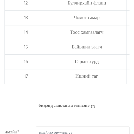
12
Булчирхайн фланц
13
Чөмөг самар
14
Тоос хамгаалагч
15
Байршил заагч
16
Гарын хүрд
17
Ишний таг
бидэнд лавлагаа илгээнэ үү
имэйл*