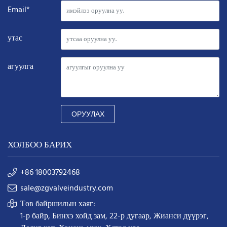
Email*
утас
агуулга
ОРУУЛАХ
ХОЛБОО БАРИХ
+86 18003792468
sale@zgvalveindustry.com
Төв байршилын хаяг:
1-р байр, Бинхэ хойд зам, 22-р дугаар, Жианси дүүрэг,