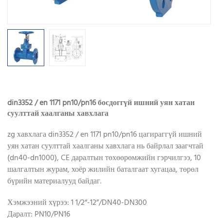
din3352 / en 1171 pn10/pn16 босдоггүй ишний уян хатан
суулттай хаалганы хавхлага
zg хавхлага din3352 / en 1171 pn10/pn16 цагираггүй ишний
уян хатан суулттай хаалганы хавхлага нь байрлал заагчтай
(dn40-dn1000), CE даралтын төхөөрөмжийн гэрчилгээ, 10
шалгалтын журам, хоёр жилийн баталгаат хугацаа, төрөл
бүрийн материалууд байдаг.
Хэмжээний хүрээ: 1 1/2“-12”/DN40-DN300
Даралт: PN10/PN16