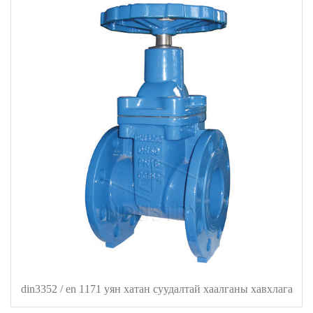
din3352 / en 1171 уян хатан суудалтай хаалганы хавхлага