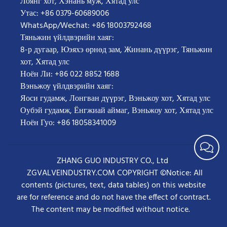
Лоянг хот, Хэнань муж, Хятад улс
Утас: +86 0379-60689006
WhatsApp/Wechat: +86 18003792468
Тяньжин үйлдвэрийн хаяг:
8-р дугаар, Юэяхэ өрнөд зам, Жинань дүүрэг, Тяньжин
хот, Хятад улс
Ноён Ли: +86 022 8852 1688
Вэньжоу үйлдвэрийн хаяг:
Яоси гудамж, Лонгван дүүрэг, Вэньжоу хот, Хятад улс
Оубэй гудамж, Ёнгжиай аймаг, Вэньжоу хот, Хятад улс
Ноён Гуо: +86 18058341009
ZHANG GUO INDUSTRY CO., Ltd
ZGVALVEINDUSTRY.COM COPYRIGHT ©Notice: All
contents (pictures, text, data tables) on this website
are for reference and do not have the effect of contract.
The content may be modified without notice.