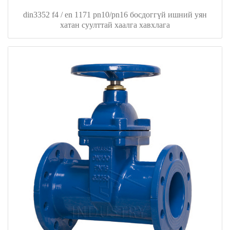
din3352 f4 / en 1171 pn10/pn16 босдоггүй ишний уян
хатан суулттай хаалга хавхлага