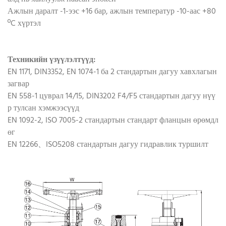
Ажлын даралт -1-ээс +16 бар, ажлын температур -10-аас +80
ºC хүртэл
Техникийн үзүүлэлтүүд:
EN 1171, DIN3352, EN 1074-1 ба 2 стандартын дагуу хавхлагын
загвар
EN 558-1 цуврал 14/15, DIN3202 F4/F5 стандартын дагуу нүү
р тулсан хэмжээсүүд
EN 1092-2, ISO 7005-2 стандартын стандарт фланцын өрөмдл
өг
EN 12266、ISO5208 стандартын дагуу гидравлик туршилт