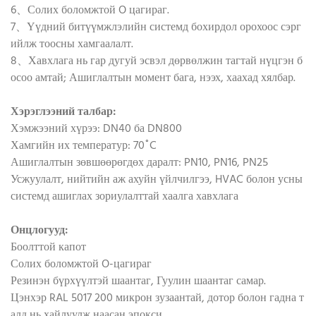
6、Солих боломжтой O цагираг.
7、Үүдний битүүмжлэлийн системд бохирдол орохоос сэрг
ийлж тоосны хамгаалалт.
8、Хавхлага нь гар дугуй эсвэл дөрвөлжин тагтай нүцгэн б
осоо амтай; Ашиглалтын момент бага, нээх, хаахад хялбар.
Хэрэглээний талбар:
Хэмжээний хүрээ: DN40 ба DN800
Хамгийн их температур: 70˚C
Ашиглалтын зөвшөөрөгдөх даралт: PN10, PN16, PN25
Усжуулалт, нийтийн аж ахуйн үйлчилгээ, HVAC болон усны
системд ашиглах зориулалттай хаалга хавхлага
Онцлогууд:
Боолттой капот
Солих боломжтой O-цагираг
Резинэн бүрхүүлтэй шаантаг, Гуулин шаантаг самар.
Цэнхэр RAL 5017 200 микрон зузаантай, дотор болон гадна т
алд нь хайлуулж наасан эпокси