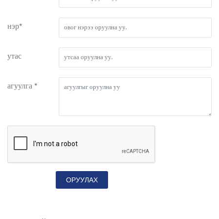
нэр*
утас
агуулга *
ОРУУЛАХ