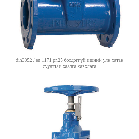
din3352 / en 1171 pn25 босдоггүй ишний уян хатан
суулттай хаалга хавхлага