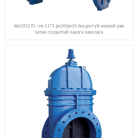
din3352 f5 / en 1171 pn10/pn16 босдоггүй ишний уян
хатан суудалтай хаалга хавхлага