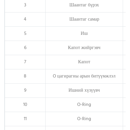
3
Шаантаг бүрэх
4
Шаантаг самар
5
Иш
6
Капот жийргэвч
7
Капот
8
O цагирагны арын битүүмжлэл
9
Ишний хүзүүвч
10
O-Ring
11
O-Ring