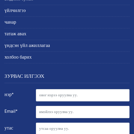
үйлчилгээ
чанар
татаж авах
үндсэн үйл ажиллагаа
холбоо барих
ЗУРВАС ИЛГЭЭХ
нэр*
Email*
утас