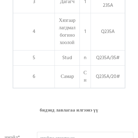
3
Дагагч
1
235A
Хязгаар
лагдмал
4
1
Q235A
богино
хоолой
5
Stud
n
Q235A/35#
С
6
Самар
Q235A/20#
н
бидэнд лавлагаа илгээнэ үү
имэйл*