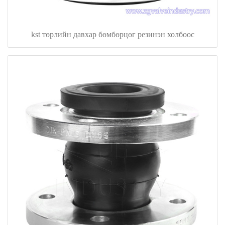
kst төрлийн давхар бөмбөрцөг резинэн холбоос