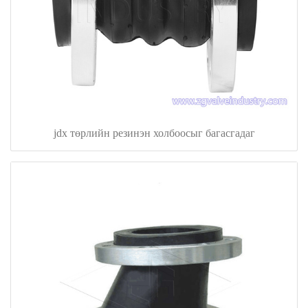
jdx төрлийн резинэн холбоосыг багасгадаг