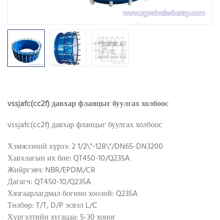
vssjafc(cc2f) давхар фланцыг буулгах холбоос
vssjafc(cc2f) давхар фланцыг буулгах холбоос
Хэмжээний хүрээ: 2 1/2\"-128\"/DN65-DN3200
Хавхлагын их бие: QT450-10/Q235A
Жийргэвч: NBR/EPDM/CR
Дагагч: QT450-10/Q235A
Хязгаарлагдмал богино хоолой: Q235A
Төлбөр: T/T, D/P эсвэл L/C
Хүргэлтийн хугацаа: 5-30 хоног