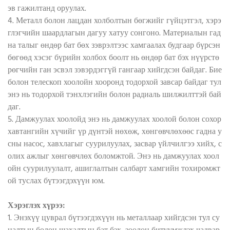
эв гажилтанд оруулах.
4. Металл болон лацдан холболтын бөгжийг гүйцэтгэл, хэрэ
глэгчийн шаардлагын дагуу хатуу сонгоно. Материалын гад
на талыг өндөр бат бөх зэврэлтээс хамгаалах будгаар бүрсэн
бөгөөд хэсэг бүрийн холбох боолт нь өндөр бат бэх нүүрстө
рөгчийн ган эсвэл зэвэрдэггүй гангаар хийгдсэн байдаг. Бие
болон телескоп хоолойн хооронд тодорхой завсар байдаг тул
энэ нь тодорхой тэнхлэгийн болон радиаль шилжилттэй бай
даг.
5. Дамжуулах хоолойд энэ нь дамжуулах хоолой болон сохор
хавтангийн хүчийг үр дүнтэй нөхөж, хөнгөвчлөхөөс гадна у
сны насос, хавхлагыг суурилуулах, засвар үйлчилгээ хийх, с
олих ажлыг хөнгөвчлөх боломжтой. Энэ нь дамжуулах хоол
ойн суурилуулалт, ашиглалтын салбарт хамгийн тохиромжт
ой туслах бүтээгдэхүүн юм.
Хэрэглэх хүрээ:
1. Энэхүү цуврал бүтээгдэхүүн нь металлаар хийгдсэн тул су