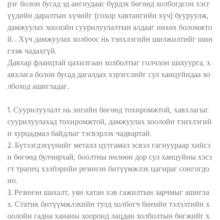
рэг болон бусад эд ангиудаас бүрдэх бөгөөд холбогдсон хэсг
үүдийн даралтын хүчийг (сохор хавтангийн хүч) бууруулж,
дамжуулах хоолойн суурилуулалтын алдааг нөхөх боломжто
й. . Хүч дамжуулах холбоос нь тэнхлэгийн шилжилтийг шин
гээж чадахгүй.
Давхар фланцтай цахилгаан холболтыг голчлон шахуурга, х
авхлага болон бусад дагалдах хэрэгслийг сул ханцуйндаа хо
лбоход ашигладаг.
1. Суурилуулалт нь энгийн бөгөөд тохиромжтой, хавхлагыг
суурилуулахад тохиромжтой, дамжуулах хоолойн тэнхлэгий
н хурцадмал байдлыг тэсвэрлэх чадвартай.
2. Бүтээгдэхүүнийг металл цутгамал эсвэл гагнуураар хийсэ
н бөгөөд булчирхай, боолтны нөлөөн дор сул ханцуйны хэсэ
гт трапец хэлбэрийн резинэн битүүмжлэх цагираг сонгогдо
но.
3. Резинэн шахалт, уян хатан хэв гажилтын зарчмыг ашигла
х. Статик битүүмжлэхийн тулд холбогч биеийн тэлэлтийн х
оолойн гадна хананы хооронд лацдан холболтын бөгжийг х