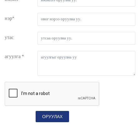
нэр*
утас
агуулга *
ОРУУЛАХ