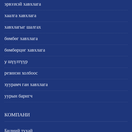
эрвээхэй хавхлага
хаалга хавхлага
хавхлагыг шалгах
бөмбөг хавхлага
бөмбөрцөг хавхлага
y шүүлтүүр
резинэн холбоос
хуурамч ган хавхлага
уурын баригч
КОМПАНИ
Бидний тухай