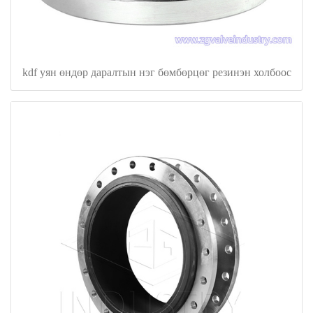
kdf уян өндөр даралтын нэг бөмбөрцөг резинэн холбоос