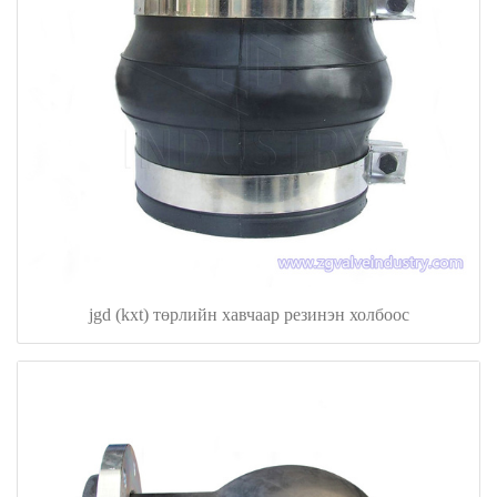
jgd (kxt) төрлийн хавчаар резинэн холбоос