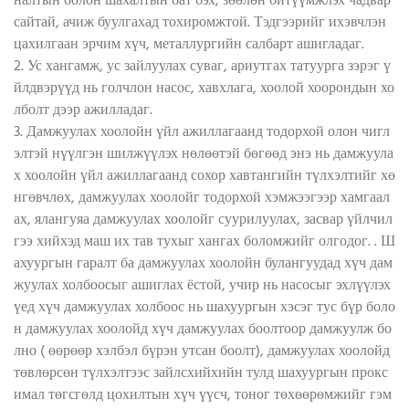
налтын болон шахалтын бат бэх, зөөлөн битүүмжлэх чадвар
сайтай, ачиж буулгахад тохиромжтой. Тэдгээрийг ихэвчлэн
цахилгаан эрчим хүч, металлургийн салбарт ашигладаг.
2. Ус хангамж, ус зайлуулах суваг, ариутгах татуурга зэрэг ү
йлдвэрүүд нь голчлон насос, хавхлага, хоолой хоорондын хо
лболт дээр ажилладаг.
3. Дамжуулах хоолойн үйл ажиллагаанд тодорхой олон чигл
элтэй нүүлгэн шилжүүлэх нөлөөтэй бөгөөд энэ нь дамжуула
х хоолойн үйл ажиллагаанд сохор хавтангийн түлхэлтийг хө
нгөвчлөх, дамжуулах хоолойг тодорхой хэмжээгээр хамгаал
ах, ялангуяа дамжуулах хоолойг суурилуулах, засвар үйлчил
гээ хийхэд маш их тав тухыг хангах боломжийг олгодог. . Ш
ахуургын гаралт ба дамжуулах хоолойн булангуудад хүч дам
жуулах холбоосыг ашиглах ёстой, учир нь насосыг эхлүүлэх
үед хүч дамжуулах холбоос нь шахуургын хэсэг тус бүр боло
н дамжуулах хоолойд хүч дамжуулах боолтоор дамжуулж бо
лно ( өөрөөр хэлбэл бүрэн утсан боолт), дамжуулах хоолойд
төвлөрсөн түлхэлтээс зайлсхийхийн тулд шахуургын прокс
имал төгсгөлд цохилтын хүч үүсч, тоног төхөөрөмжийг гэм