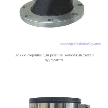
jgd (kxt) төрлийн уян резинэн холболтын хазгай
бууруулагч