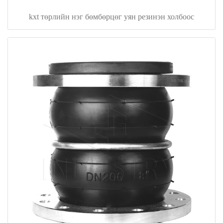
kxt төрлийн нэг бөмбөрцөг уян резинэн холбоос