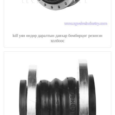
kdf уян өндөр даралтын давхар бөмбөрцөг резинэн
холбоос