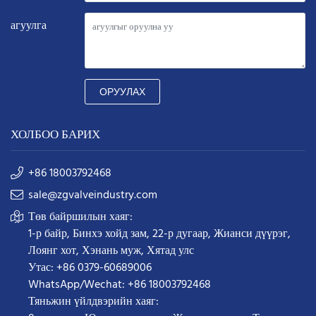
агуулга
ОРУУЛАХ
ХОЛБОО БАРИХ
+86 18003792468
sale@zgvalveindustry.com
Төв байршилын хаяг:
1-р байр, Бинхэ хойд зам, 22-р дугаар, Жианси дүүрэг,
Лоянг хот, Хэнань муж, Хятад улс
Утас: +86 0379-60689006
WhatsApp/Wechat: +86 18003792468
Тяньжин үйлдвэрийн хаяг: