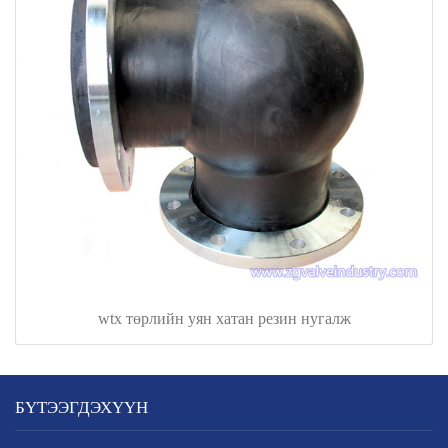
wtx төрлийн уян хатан резин нугалж
БҮТЭЭГДЭХҮҮН