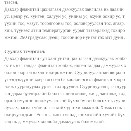
тээсэн.
Давхар фланцтай цахилгаан дамжуулах зангилаа нь далайн
ус, цэвэр ус, хүйтэн, халуун ус, ундны ус, ахуйн бохир ус, т
үүхий тос, мазут, тосолгооны тос, боловсруулсан тос, агаар,
хий, түүнээс дээш температуртай уурыг тээвэрлэхэд тохиро
мжтой. 250 градусаас дээш, тоосонцор нунтаг гэх мэт дунд .
Суулгах тэмдэглэл:
Давхар фланцтай сул ханцуйтай цахилгаан дамжуулах холбо
ос нь нэг талдаа фланцтай холбох, нөгөө талдаа дамжуулах х
оолойгоор гагнахад тохиромжтой. Суурилуулалтын явцад б
үтээгдэхүүний хоёр төгсгөл ба хоолой эсвэл фланцын хооро
ндох суурилуулах уртыг тохируулна. Суурилуулалт, гагнуур
ын дараа булчирхайн боолтыг диагональ, жигд чангалж, тод
орхой нүүлгэн шилжүүлэлттэй бүхэл бүтэн болгох нь суури
луулах, засвар үйлчилгээ хийхэд тохиромжтой. Хэмжээ нь т
охируулагдсан. Энэ нь ажлын явцад тэнхлэгийн хүчийг бүх
элд нь дамжуулах хоолойд дамжуулах боломжтой.