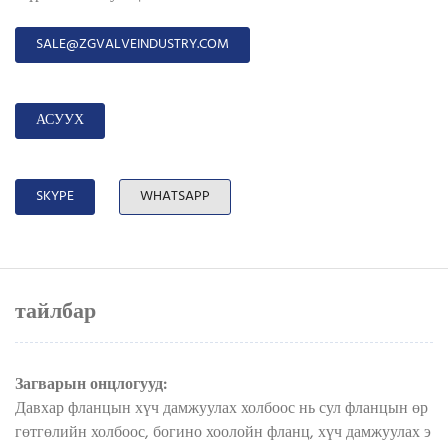
SALE@ZGVALVEINDUSTRY.COM
АСУУХ
SKYPE
WHATSAPP
тайлбар
Загварын онцлогууд:
Давхар фланцын хүч дамжуулах холбоос нь сул фланцын өр
гөтгөлийн холбоос, богино хоолойн фланц, хүч дамжуулах э