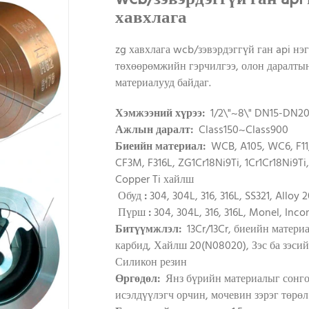
хавхлага
zg хавхлага wcb/зэвэрдэггүй ган api нэ
төхөөрөмжийн гэрчилгээ, олон даралтын
материалууд байдаг.
Хэмжээний хүрээ:
1/2\"~8\" DN15-
Ажлын даралт:
Class150~Class900
Биеийн материал:
WCB, A105, WC6, F11, 
CF3M, F316L, ZG1Cr18Ni9Ti, 1Cr1Cr18Ni9
Copper Ti хайлш
Обуд
:
304, 304L, 316, 316L, SS321, Alloy 
Пүрш
:
304, 304L, 316, 316L, Monel, Inc
Битүүмжлэл:
13Cr/13Cr, биеийн матери
карбид, Хайлш 20(N08020), Зэс ба зэсий
Силикон резин
Өргөдөл:
Янз бүрийн материалыг сонгосн
исэлдүүлэгч орчин, мочевин зэрэг төрөл