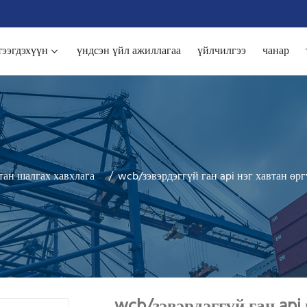
тээгдэхүүн
үндсэн үйл ажиллагаа
үйлчилгээ
чанар
тан шалгах хавхлага
wcb/зэвэрдэггүй ган api нэг хавтан өр
wcb/зэвэрдэггүй ган api