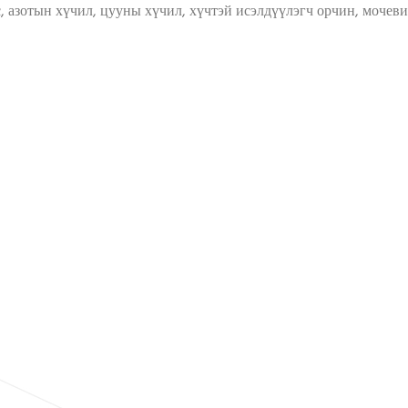
, азотын хүчил, цууны хүчил, хүчтэй исэлдүүлэгч орчин, мочеви