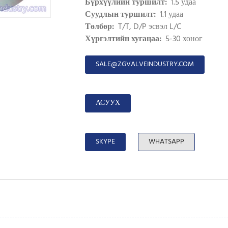
Бүрхүүлийн туршилт:
1.5 удаа
Суудлын туршилт:
1.1 удаа
Төлбөр:
T/T, D/P эсвэл L/C
Хүргэлтийн хугацаа:
5-30 хоног
SALE@ZGVALVEINDUSTRY.COM
АСУУХ
SKYPE
WHATSAPP