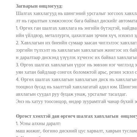
Загварын онцлогууд:
Шалгах хавхлагууд нь шингэний урсгалыг зогсоох хавхла
лт нь гаралтын хэмжээнээс бага байвал дискийг автомат
1. Өргөх ган шалгах хавхлага нь энгийн бүтэцтэй, найдв
ийн үйлдвэр, металлурги, цахилгаан эрчим хүч, нэхмэл э
2. Хавхлагын их биеийн сумаар заасан чиглэлээс хавхлаг
зэргийн түлхэлт нь хавхлагын хавхлагын жингээс их бай
н даралтаар дискэнд үзүүлэх хүчнээс их байвал хавхлагы
3. Өргөх шалгах хавхлагын үүрэг нь зөвхөн нэг чиглэлд 
уян хатан байдлаар сонгох боломжтой арьс, резин эсвэл 
4. Өргөх шалгах хавхлагын хавхлагын диск нь хавхлагын
тооцвол бусад нь хаалттай хавхлагатай адил юм. Шингэн
авхлагын суудал руу буцаж унаж, урсгалыг тасалдаг.
Энэ нь хатуу тоосонцор, өндөр зуурамтгай чанар бүхий 
Өргөст хэмхтэй дан өргөгч шалгах хавхлагын
онцлог
1. Усны алхны даралт:
маш жижиг, богино дискний цус харвалт, хаврын тусламж