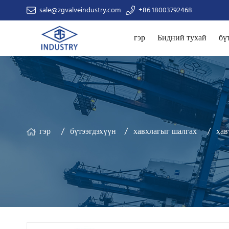
sale@zgvalveindustry.com
+86 18003792468
гэр
Бидний тухай
бү
гэр
бүтээгдэхүүн
хавхлагыг шалгах
хав