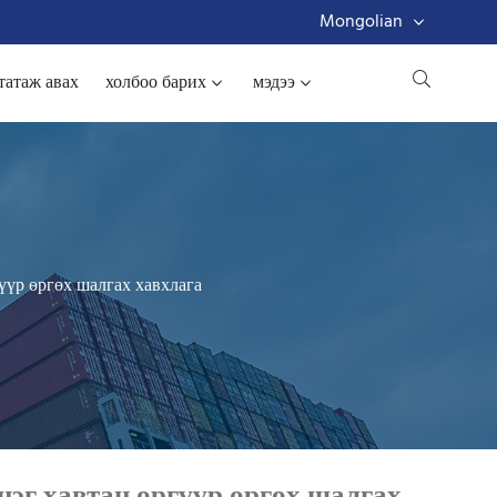
Mongolian
татаж авах
холбоо барих
мэдээ
гүүр өргөх шалгах хавхлага
 нэг хавтан өргүүр өргөх шалгах