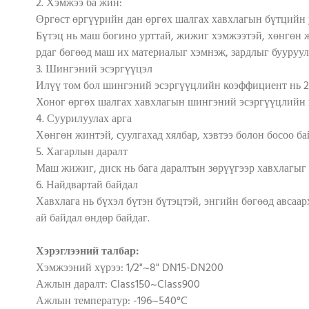
2. Хэмжээ ба жин:
Өргөст өргүүрийн дан өргөх шалгах хавхлагын бүтцийн у
Бүтэц нь маш богино урттай, жижиг хэмжээтэй, хөнгөн ж
рдаг бөгөөд маш их материалыг хэмнэж, зардлыг бууруул
3. Шингэний эсэргүүцэл
Илүү том бол шингэний эсэргүүцлийн коэффициент нь 2
Хоног өргөх шалгах хавхлагын шингэний эсэргүүцлийн к
4. Суурилуулах арга
Хөнгөн жинтэй, суулгахад хялбар, хэвтээ болон босоо б
5. Хагарлын даралт
Маш жижиг, диск нь бага даралтын зөрүүгээр хавхлагыг 
6. Найдвартай байдал
Хавхлага нь бүхэл бүтэн бүтэцтэй, энгийн бөгөөд авсаар
ай байдал өндөр байдаг.
Хэрэглээний талбар:
Хэмжээний хүрээ: 1/2"~8" DN15-DN200
Ажлын даралт: Class150~Class900
Ажлын температур: -196~540°C