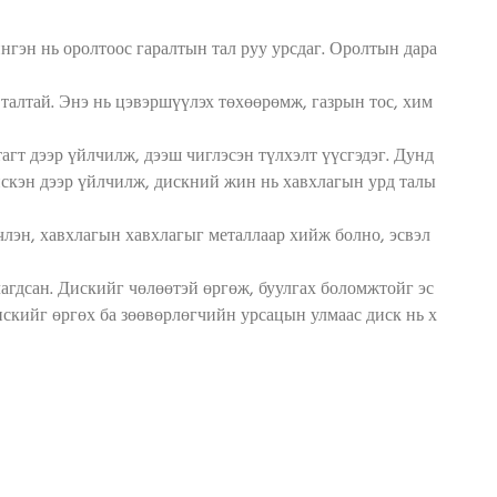
гэн нь оролтоос гаралтын тал руу урсдаг. Оролтын дара
 талтай. Энэ нь цэвэршүүлэх төхөөрөмж, газрын тос, хим
агт дээр үйлчилж, дээш чиглэсэн түлхэлт үүсгэдэг. Дунд
дискэн дээр үйлчилж, дискний жин нь хавхлагын урд талы
нчлэн, хавхлагын хавхлагыг металлаар хийж болно, эсвэл
агдсан. Дискийг чөлөөтэй өргөж, буулгах боломжтойг эс
скийг өргөх ба зөөвөрлөгчийн урсацын улмаас диск нь х