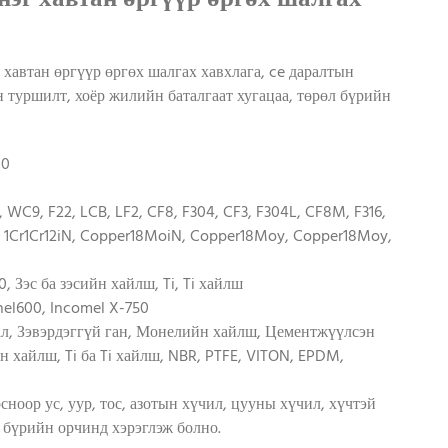
г хавтан өргүүр өргөх шалгах хавхлага, ce даралтын
 туршилт, хоёр жилийн баталгаат хугацаа, төрөл бүрийн
DN200
WC9, F22, LCB, LF2, CF8, F304, CF3, F304L, CF8M, F316,
Ti, 1Cr1Cr12iN, Copper18MoiN, Copper18Moy, Copper18Moy,
20, Зэс ба зэсийн хайлш, Ti, Ti хайлш
onel600, Incomel X-750
ал, Зэвэрдэггүй ган, Монелийн хайлш, Цементжүүлсэн
н хайлш, Ti ба Ti хайлш, NBR, PTFE, VITON, EPDM,
оор ус, уур, тос, азотын хүчил, цууны хүчил, хүчтэй
 бүрийн орчинд хэрэглэж болно.