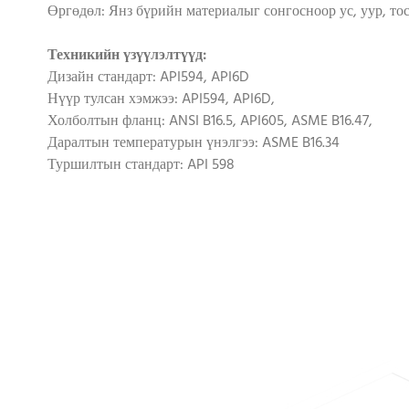
Өргөдөл: Янз бүрийн материалыг сонгосноор ус, уур, тос
Техникийн үзүүлэлтүүд:
Дизайн стандарт: API594, API6D
Нүүр тулсан хэмжээ: API594, API6D,
Холболтын фланц: ANSI B16.5, API605, ASME B16.47,
Даралтын температурын үнэлгээ: ASME B16.34
Туршилтын стандарт: API 598