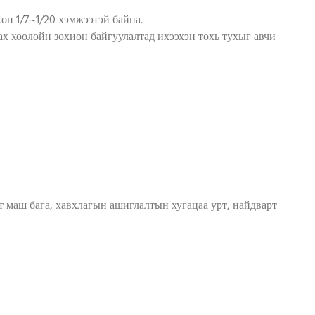
өн 1/7~1/20 хэмжээтэй байна.
ах хоолойн зохион байгуулалтад ихээхэн тохь тухыг авчи
лт маш бага, хавхлагын ашиглалтын хугацаа урт, найдварт