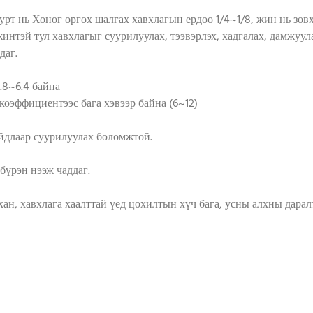
рт нь Хоног өргөх шалгах хавхлагын ердөө 1/4~1/8, жин нь зөвх
интэй тул хавхлагыг суурилуулах, тээвэрлэх, хадгалах, дамжуул
даг.
.8~6.4 байна
оэффициентээс бага хэвээр байна (6~12)
айдлаар суурилуулах боломжтой.
бүрэн нээж чаддаг.
хан, хавхлага хаалттай үед цохилтын хүч бага, усны алхны дара