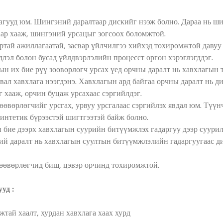
гууд юм. Шингэний даралтаар дискийг нээж болно. Дараа нь шин
аар хааж, шингэний урсацыг зогсоох боломжтой.
артай ажиллагаатай, засвар үйлчилгээ хийхэд тохиромжтой давуу
длэл болон бусад үйлдвэрлэлийн процесст өргөн хэрэглэгддэг.
ын их бие рүү зөөвөрлөгч урсах үед орчны даралт нь хавхлагын т
вал хавхлага нээгдэнэ. Хавхлагын ард байгаа орчны даралт нь 
г хааж, орчин буцаж урсахаас сэргийлдэг.
зөөвөрлөгчийг урсгах, урвуу урсгалаас сэргийлэх явдал юм. Түү
синтетик бүрээстэй шигтгээтэй байж болно.
 бие дээрх хавхлагын суурийн битүүмжлэх гадаргуу дээр суурил
ий даралт нь хавхлагын суултын битүүмжлэлийн гадаргуугаас ди
зөөвөрлөгчид биш, цэвэр орчинд тохиромжтой.
ууд
:
тай хаалт, хурдан хавхлага хаах хурд