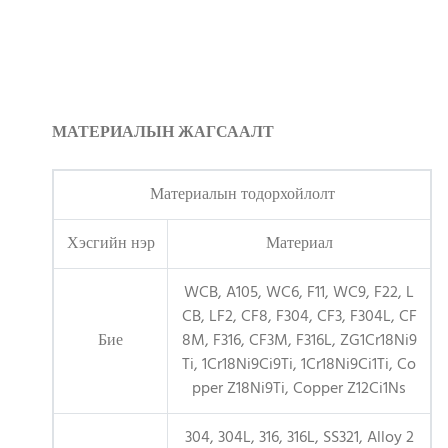
МАТЕРИАЛЫН ЖАГСААЛТ
Материалын тодорхойлолт
Хэсгийн нэр
Материал
WCB, A105, WC6, F11, WC9, F22, L
CB, LF2, CF8, F304, CF3, F304L, CF
Бие
8M, F316, CF3M, F316L, ZG1Cr18Ni9
Ti, 1Cr18Ni9Ci9Ti, 1Cr18Ni9Ci1Ti, Co
pper Z18Ni9Ti, Copper Z12Ci1Ns
304, 304L, 316, 316L, SS321, Alloy 2