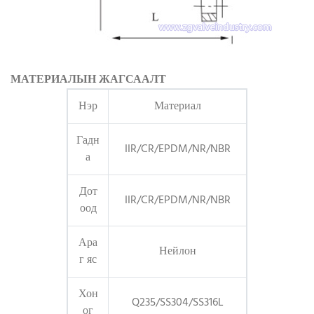
МАТЕРИАЛЫН ЖАГСААЛТ
Нэр
Материал
Гадн
IIR/CR/EPDM/NR/NBR
а
Дот
IIR/CR/EPDM/NR/NBR
оод
Ара
Нейлон
г яс
Хон
Q235/SS304/SS316L
ог