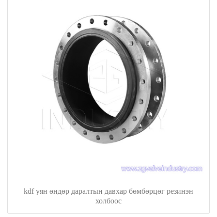
kdf уян өндөр даралтын давхар бөмбөрцөг резинэн
холбоос