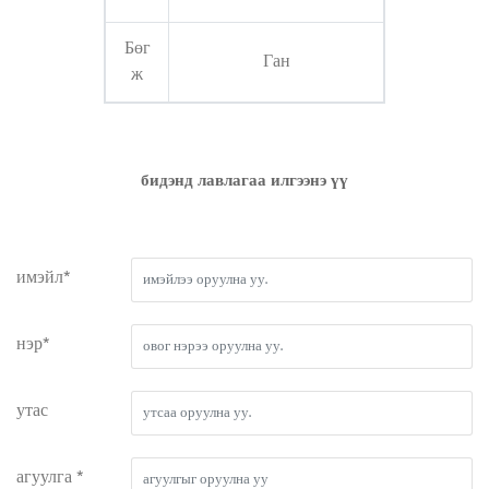
Бөг
Ган
ж
бидэнд лавлагаа илгээнэ үү
имэйл*
нэр*
утас
агуулга *