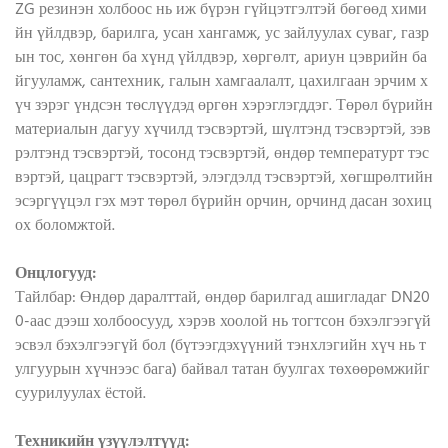
ZG резинэн холбоос нь иж бүрэн гүйцэтгэлтэй бөгөөд хими
йн үйлдвэр, барилга, усан хангамж, ус зайлуулах суваг, газр
ын тос, хөнгөн ба хүнд үйлдвэр, хөргөлт, ариун цэврийн ба
йгууламж, сантехник, галын хамгаалалт, цахилгаан эрчим х
үч зэрэг үндсэн төслүүдэд өргөн хэрэглэгддэг. Төрөл бүрийн
материалын дагуу хүчилд тэсвэртэй, шүлтэнд тэсвэртэй, зэв
рэлтэнд тэсвэртэй, тосонд тэсвэртэй, өндөр температурт тэс
вэртэй, цацрагт тэсвэртэй, элэгдэлд тэсвэртэй, хөгшрөлтийн
эсэргүүцэл гэх мэт төрөл бүрийн орчин, орчинд дасан зохиц
ох боломжтой.
Онцлогууд:
Тайлбар: Өндөр даралттай, өндөр барилгад ашигладаг DN20
0-аас дээш холбоосууд, хэрэв хоолой нь тогтсон бэхэлгээгүй
эсвэл бэхэлгээгүй бол (бүтээгдэхүүний тэнхлэгийн хүч нь т
улгуурын хүчнээс бага) байвал татан буулгах төхөөрөмжийг
суурилуулах ёстой.
Техникийн үзүүлэлтүүд: