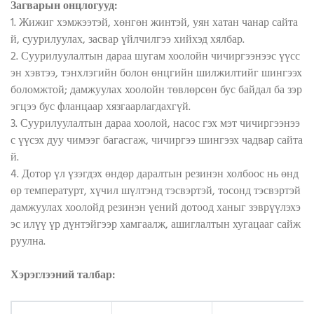
Загварын онцлогууд:
1. Жижиг хэмжээтэй, хөнгөн жинтэй, уян хатан чанар сайта
й, суурилуулах, засвар үйлчилгээ хийхэд хялбар.
2. Суурилуулалтын дараа шугам хоолойн чичиргээнээс үүсс
эн хэвтээ, тэнхлэгийн болон өнцгийн шилжилтийг шингээх
боломжтой; дамжуулах хоолойн төвлөрсөн бус байдал ба зэр
эгцээ бус фланцаар хязгаарлагдахгүй.
3. Суурилуулалтын дараа хоолой, насос гэх мэт чичиргээнээ
с үүсэх дуу чимээг багасгаж, чичиргээ шингээх чадвар сайта
й.
4. Дотор үл үзэгдэх өндөр даралтын резинэн холбоос нь өнд
өр температурт, хүчил шүлтэнд тэсвэртэй, тосонд тэсвэртэй
дамжуулах хоолойд резинэн үений дотоод ханыг зэврүүлэхэ
эс илүү үр дүнтэйгээр хамгаалж, ашиглалтын хугацааг сайж
руулна.
Хэрэглээний талбар: