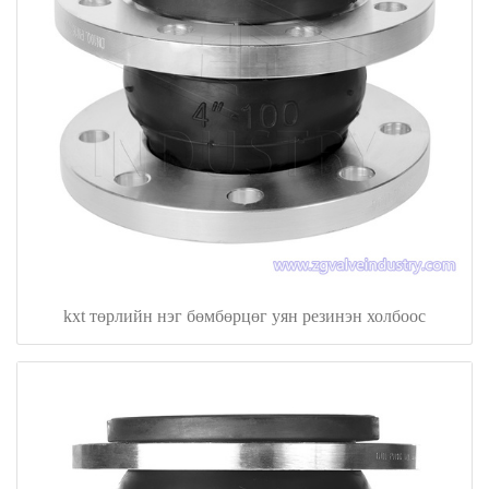
kxt төрлийн нэг бөмбөрцөг уян резинэн холбоос