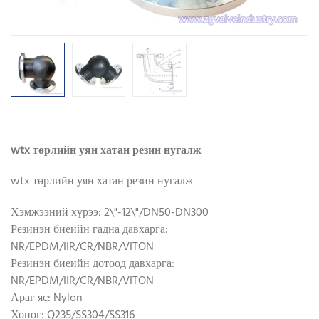
wtx төрлийн уян хатан резин нугалж
wtx төрлийн уян хатан резин нугалж
Хэмжээний хүрээ: 2\"-12\"/DN50-DN300
Резинэн биеийн гадна давхарга:
NR/EPDM/IIR/CR/NBR/VITON
Резинэн биеийн дотоод давхарга:
NR/EPDM/IIR/CR/NBR/VITON
Араг яс: Nylon
Хоног: Q235/SS304/SS316