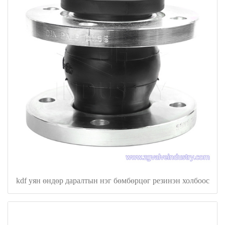
kdf уян өндөр даралтын нэг бөмбөрцөг резинэн холбоос