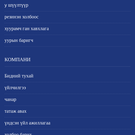
y шүүлтүүр
резинэн холбоос
хуурамч ган хавхлага
уурын баригч
КОМПАНИ
Бидний тухай
үйлчилгээ
чанар
татаж авах
үндсэн үйл ажиллагаа