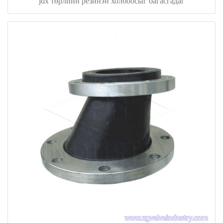
jdx төрлийн резинэн холбоосыг багасгадаг