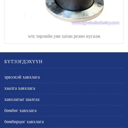
wtx төрлийн уян хатан резин нугалж
БҮТЭЭГДЭХҮҮН
эрвээхэй хавхлага
хаалга хавхлага
хавхлагыг шалгах
бөмбөг хавхлага
бөмбөрцөг хавхлага