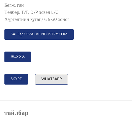
Бөгж: ган
Төлбөр: T/T, D/P эсвэл L/C
Хүргэлтийн хугацаа: 5-30 хоног
SALE@ZGVALVEINDUSTRY.COM
АСУУХ
SKYPE
WHATSAPP
тайлбар