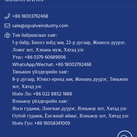
+86 18003792468
sale@zgvalveindustry.com
Төв байршилын хаяг:
1-р байр, Бинхэ хойд зам, 22-р дугаар, Жианси дүүрэг,
Лоянг хот, Хэнань муж, Хятад улс
Утас: +86 0379-60689006
WhatsApp/Wechat: +86 18003792468
Тяньжин үйлдвэрийн хаяг:
8-р дугаар, Юэяхэ өрнөд зам, Жинань дүүрэг, Тяньжин
хот, Хятад улс
Ноён Ли: +86 022 8852 1688
Вэньжоу үйлдвэрийн хаяг:
Яоси гудамж, Лонгван дүүрэг, Вэньжоу хот, Хятад улс
Оубэй гудамж, Ёнгжиай аймаг, Вэньжоу хот, Хятад улс
Ноён Гуо: +86 18058341009