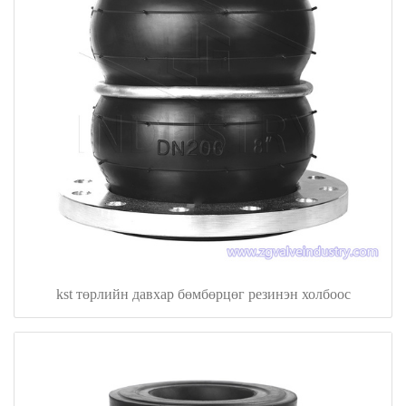
kst төрлийн давхар бөмбөрцөг резинэн холбоос