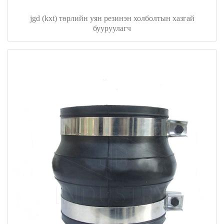
jgd (kxt) төрлийн уян резинэн холболтын хазгай
бууруулагч