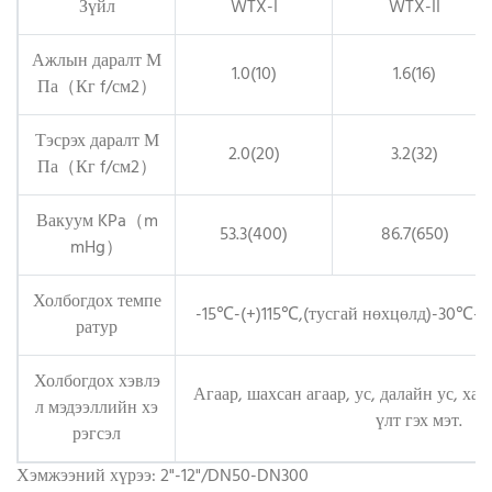
Зүйл
WTX-I
WTX-II
Ажлын даралт М
1.0(10)
1.6(16)
Па（Кг f/см2）
Тэсрэх даралт М
2.0(20)
3.2(32)
Па（Кг f/см2）
Вакуум KPa（m
53.3(400)
86.7(650)
mHg）
Холбогдох темпе
-15℃-(+)115℃,(тусгай нөхцөлд)-30℃-(
ратур
Холбогдох хэвлэ
Агаар, шахсан агаар, ус, далайн ус, хал
л мэдээллийн хэ
үлт гэх мэт.
рэгсэл
Хэмжээний хүрээ: 2"-12"/DN50-DN300