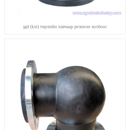
jgd (kxt) төрлийн хавчаар резинэн холбоос