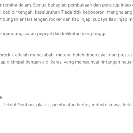
r terbina dalam. Semua bahagian pembukaan dan penutup injap 
i bebibir tengah, keseluruhan Tiada titik kebocoran, menghalan
ngan antara lengan rocker dan flap injap, supaya flap injap m
ngandungi zarah pepejal dan kelikatan yang tinggi.
r produk adalah munasabah, meterai boleh dipercayai, dan prestas
dap dikimpal dengan aloi keras, yang mempunyai rintangan haus
LB
 Tekstil Gentian, plastik, pembuatan kertas, industri kuasa, kelul