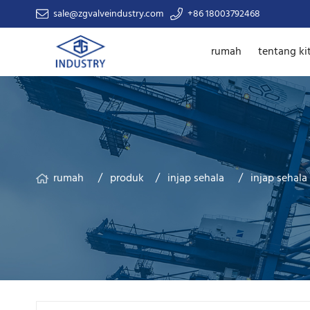
sale@zgvalveindustry.com
+86 18003792468
rumah
tentang ki
rumah
produk
injap sehala
injap sehala