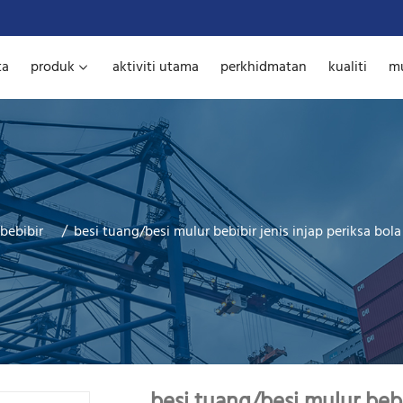
ta
produk
aktiviti utama
perkhidmatan
kualiti
mu
 bebibir
besi tuang/besi mulur bebibir jenis injap periksa bola
besi tuang/besi mulur bebib