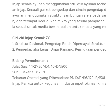
Injap sehala ayunan menggunakan struktur ayunan rocke
an injap. Kecuali gasket pengedap dan cincin pengedap d
ayunan menggunakan struktur sambungan sfera pada sambu
h, dan terdapat kedudukan mikro yang sesuai pampasan.
Ia sesuai untuk media bersih, bukan untuk media yang me
Ciri-ciri Injap Semak ZG:
1. Struktur Rasional, Pengedap Boleh Dipercayai. Struktu
2. Pengedap aloi keras, Umur Panjang. Permukaan penge
Bidang Permohonan：
Julat Saiz: 1 1/2“-20”/DN40-DN500
Suhu Bekerja: ≤120°C
Tekanan Operasi yang Dibenarkan: PN10/PN16/125LB/150
Injap Periksa untuk kegunaan industri inpetrokimia, Kimia,