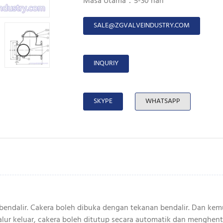
Masa Utama：5-30 hari
SALE@ZGVALVEINDUSTRY.COM
INQURIY
SKYPE
WHATSAPP
k bendalir. Cakera boleh dibuka dengan tekanan bendalir. Dan kem
alur keluar, cakera boleh ditutup secara automatik dan menghentik