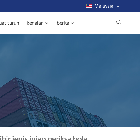
Malaysia
at turun
kenalan
berita
ir jenis injap periksa bola