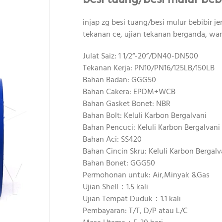
injap zg besi tuang/besi mulur bebibir je
tekanan ce, ujian tekanan berganda, war
Julat Saiz: 1 1/2“-20”/DN40-DN500
Tekanan Kerja: PN10/PN16/125LB/150LB
Bahan Badan: GGG50
Bahan Cakera: EPDM+WCB
Bahan Gasket Bonet: NBR
Bahan Bolt: Keluli Karbon Bergalvani
Bahan Pencuci: Keluli Karbon Bergalvani
Bahan Aci: SS420
Bahan Cincin Skru: Keluli Karbon Bergalv
Bahan Bonet: GGG50
Permohonan untuk: Air,Minyak &Gas
Ujian Shell：1.5 kali
Ujian Tempat Duduk：1.1 kali
Pembayaran: T/T, D/P atau L/C