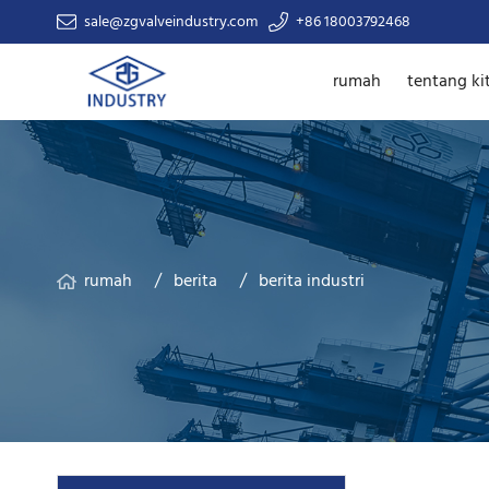
sale@zgvalveindustry.com
+86 18003792468
rumah
tentang ki
rumah
berita
berita industri