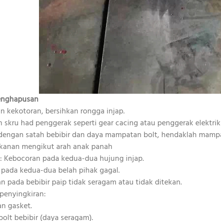
enghapusan
an kekotoran, bersihkan rongga injap.
an skru had penggerak seperti gear cacing atau penggerak elekt
a dengan satah bebibir dan daya mampatan bolt, hendaklah mam
tekanan mengikut arah anak panah
: Kebocoran pada kedua-dua hujung injap.
t pada kedua-dua belah pihak gagal.
n pada bebibir paip tidak seragam atau tidak ditekan.
 penyingkiran:
an gasket.
bolt bebibir (daya seragam).