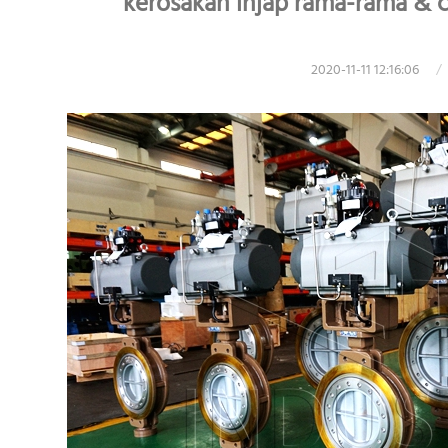
kerosakan injap rama-rama &
2020-11-11 12:16:06