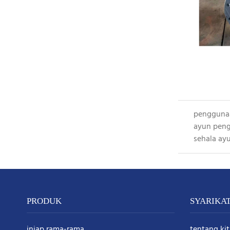
penggunaa
ayun
peng
sehala ay
PRODUK
SYARIKA
injap rama-rama
tentang kit