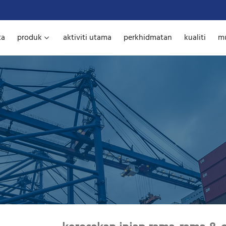
ta
produk
aktiviti utama
perkhidmatan
kualiti
mu