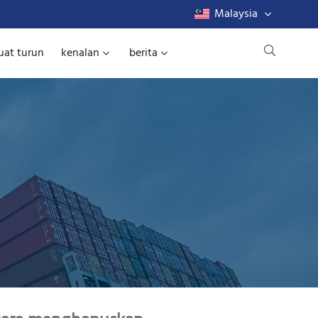
Malaysia
at turun
kenalan
berita