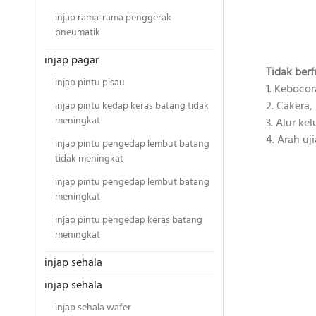
injap rama-rama penggerak
pneumatik
injap pagar
Tidak berf
injap pintu pisau
1. Keboco
2. Cakera,
injap pintu kedap keras batang tidak
meningkat
3. Alur ke
4. Arah uj
injap pintu pengedap lembut batang
tidak meningkat
injap pintu pengedap lembut batang
meningkat
injap pintu pengedap keras batang
meningkat
injap sehala
injap sehala
injap sehala wafer