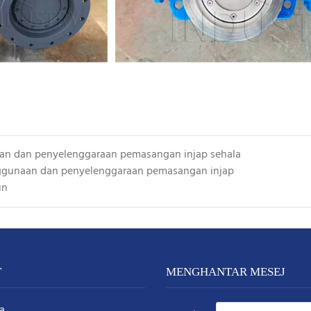
n dan penyelenggaraan pemasangan injap sehala
gunaan dan penyelenggaraan pemasangan injap
un
T
MENGHANTAR MESEJ
a