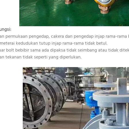
ungsi:
ran permukaan pengedap, cakera dan pengedap injap rama-rama 
 meterai kedudukan tutup injap rama-rama tidak betul.
luar bolt bebibir sama ada dipaksa tidak seimbang atau tidak dite
ian tekanan tidak seperti yang diperlukan.