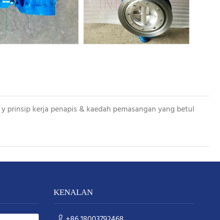
y prinsip kerja penapis & kaedah pemasangan yang betul
KENALAN
+86 18003792468