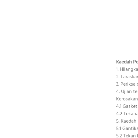
Kaedah P
1. Hilangk
2. Larask
3. Periks
4. Ujian 
Kerosakan
4.1 Gaske
4.2 Tekana
5. Kaedah
5.1 Gantik
5.2 Tekan 