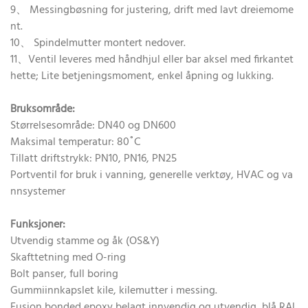
9、 Messingbøsning for justering, drift med lavt dreiemome
nt.
10、 Spindelmutter montert nedover.
11、Ventil leveres med håndhjul eller bar aksel med firkantet
hette; Lite betjeningsmoment, enkel åpning og lukking.
Bruksområde:
Størrelsesområde: DN40 og DN600
Maksimal temperatur: 80˚C
Tillatt driftstrykk: PN10, PN16, PN25
Portventil for bruk i vanning, generelle verktøy, HVAC og va
nnsystemer
Funksjoner:
Utvendig stamme og åk (OS&Y)
Skafttetning med O-ring
Bolt panser, full boring
Gummiinnkapslet kile, kilemutter i messing.
Fusion bonded epoxy belagt innvendig og utvendig, blå RAL