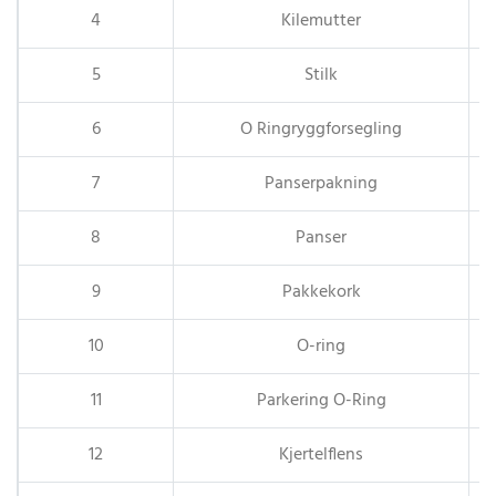
4
Kilemutter
5
Stilk
6
O Ringryggforsegling
7
Panserpakning
8
Panser
9
Pakkekork
10
O-ring
11
Parkering O-Ring
12
Kjertelflens