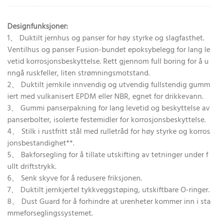
Designfunksjoner:
1、 Duktilt jernhus og panser for høy styrke og slagfasthet.
Ventilhus og panser Fusion-bundet epoksybelegg for lang le
vetid korrosjonsbeskyttelse. Rett gjennom full boring for å u
nngå ruskfeller, liten strømningsmotstand.
2、 Duktilt jernkile innvendig og utvendig fullstendig gumm
iert med vulkanisert EPDM eller NBR, egnet for drikkevann.
3、 Gummi panserpakning for lang levetid og beskyttelse av
panserbolter, isolerte festemidler for korrosjonsbeskyttelse.
4、 Stilk i rustfritt stål med rulletråd for høy styrke og korros
jonsbestandighet**.
5、 Bakforsegling for å tillate utskifting av tetninger under f
ullt driftstrykk.
6、 Senk skyve for å redusere friksjonen.
7、 Duktilt jernkjertel tykkveggstøping, utskiftbare O-ringer.
8、 Dust Guard for å forhindre at urenheter kommer inn i sta
mmeforseglingssystemet.