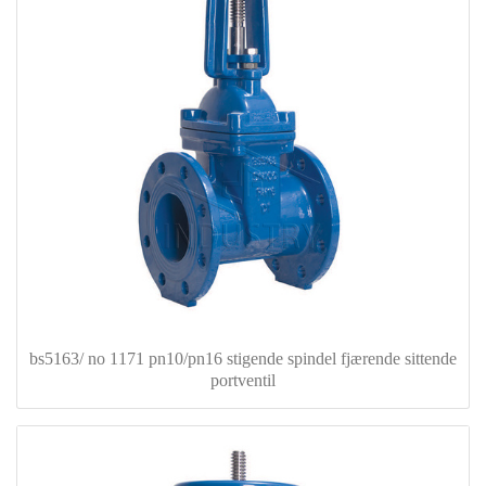
bs5163/ no 1171 pn10/pn16 stigende spindel fjærende sittende
portventil