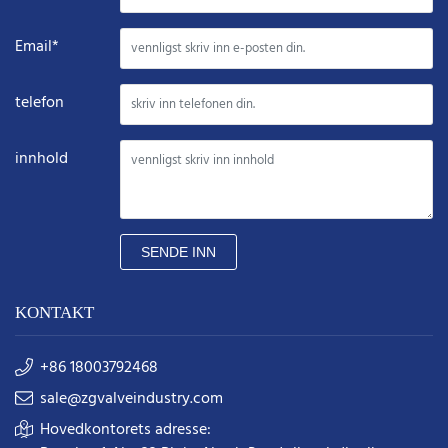
Email*
telefon
innhold
SENDE INN
KONTAKT
+86 18003792468
sale@zgvalveindustry.com
Hovedkontorets adresse: