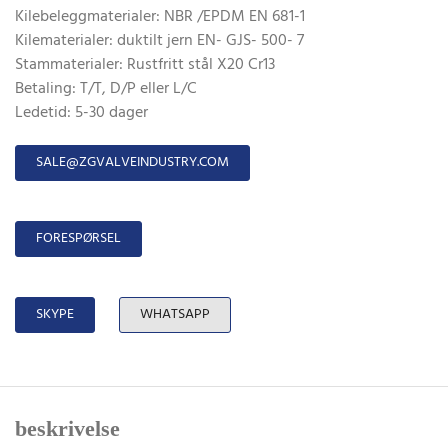
Kilebeleggmaterialer: NBR /EPDM EN 681-1
Kilematerialer: duktilt jern EN- GJS- 500- 7
Stammaterialer: Rustfritt stål X20 Cr13
Betaling: T/T, D/P eller L/C
Ledetid: 5-30 dager
SALE@ZGVALVEINDUSTRY.COM
FORESPØRSEL
SKYPE
WHATSAPP
beskrivelse