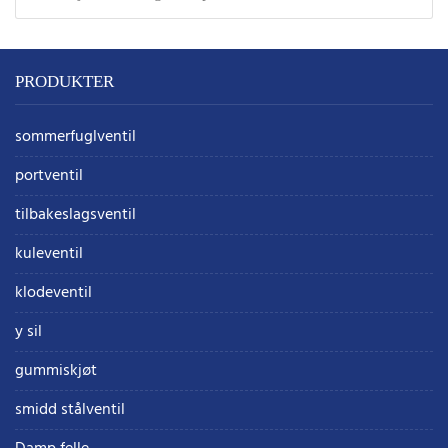
PRODUKTER
sommerfuglventil
portventil
tilbakeslagsventil
kuleventil
klodeventil
y sil
gummiskjøt
smidd stålventil