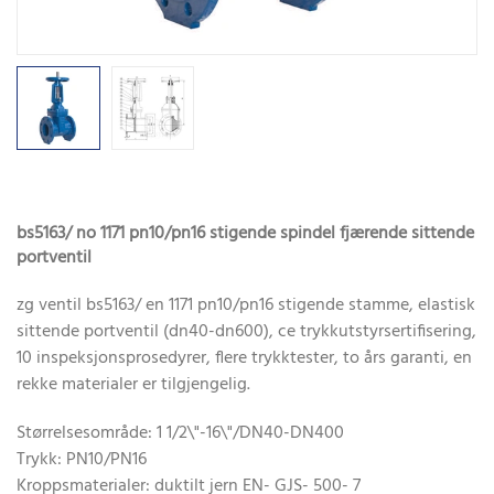
bs5163/ no 1171 pn10/pn16 stigende spindel fjærende sittende
portventil
zg ventil bs5163/ en 1171 pn10/pn16 stigende stamme, elastisk
sittende portventil (dn40-dn600), ce trykkutstyrsertifisering,
10 inspeksjonsprosedyrer, flere trykktester, to års garanti, en
rekke materialer er tilgjengelig.
Størrelsesområde: 1 1/2\"-16\"/DN40-DN400
Trykk: PN10/PN16
Kroppsmaterialer: duktilt jern EN- GJS- 500- 7