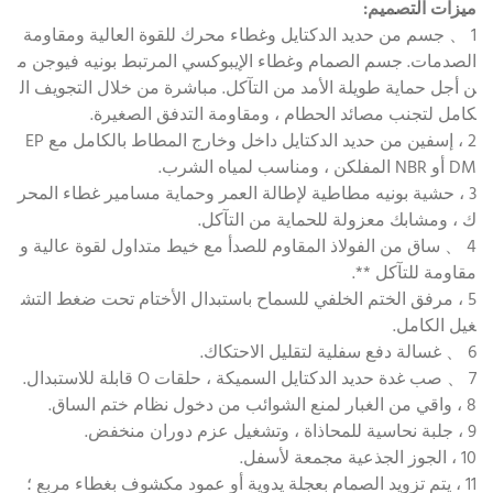
ميزات التصميم:
1 、 جسم من حديد الدكتايل وغطاء محرك للقوة العالية ومقاومة
الصدمات. جسم الصمام وغطاء الإيبوكسي المرتبط بونيه فيوجن م
ن أجل حماية طويلة الأمد من التآكل. مباشرة من خلال التجويف ال
كامل لتجنب مصائد الحطام ، ومقاومة التدفق الصغيرة.
2 ، إسفين من حديد الدكتايل داخل وخارج المطاط بالكامل مع EP
DM أو NBR المفلكن ، ومناسب لمياه الشرب.
3 ، حشية بونيه مطاطية لإطالة العمر وحماية مسامير غطاء المحر
ك ، ومشابك معزولة للحماية من التآكل.
4 、 ساق من الفولاذ المقاوم للصدأ مع خيط متداول لقوة عالية و
مقاومة للتآكل **.
5 ، مرفق الختم الخلفي للسماح باستبدال الأختام تحت ضغط التش
غيل الكامل.
6 、 غسالة دفع سفلية لتقليل الاحتكاك.
7 、 صب غدة حديد الدكتايل السميكة ، حلقات O قابلة للاستبدال.
8 ، واقي من الغبار لمنع الشوائب من دخول نظام ختم الساق.
9 ، جلبة نحاسية للمحاذاة ، وتشغيل عزم دوران منخفض.
10 ، الجوز الجذعية مجمعة لأسفل.
11 ، يتم تزويد الصمام بعجلة يدوية أو عمود مكشوف بغطاء مربع ؛