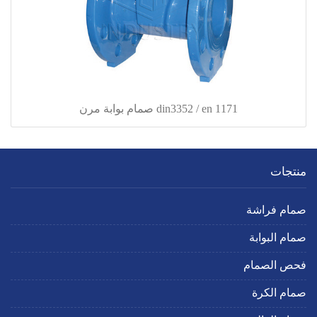
din3352 / en 1171 صمام بوابة مرن
منتجات
صمام فراشة
صمام البوابة
فحص الصمام
صمام الكرة