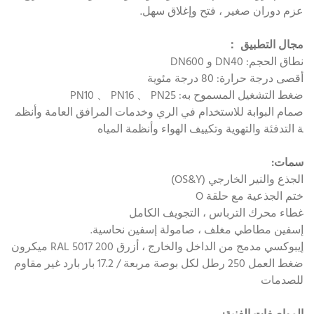
عزم دوران صغير ، فتح وإغلاق سهل.
مجال التطبيق ：
نطاق الحجم: DN40 و DN600
أقصى درجة حرارة: 80 درجة مئوية
ضغط التشغيل المسموح به: PN10 、 PN16 、 PN25
صمام البوابة للاستخدام في الري وخدمات المرافق العامة وأنظم
ة التدفئة والتهوية وتكييف الهواء وأنظمة المياه
سمات:
الجذع والنير الخارجي (OS&Y)
ختم الجذعية مع حلقة O
غطاء محرك الترباس ، التجويف الكامل
إسفين مطاطي مغلف ، صامولة إسفين نحاسية.
إيبوكسي مدمج من الداخل والخارج ، أزرق RAL 5017 200 ميكرون
ضغط العمل 250 رطل لكل بوصة مربعة / 17.2 بار بارد غير مقاوم
للصدمات