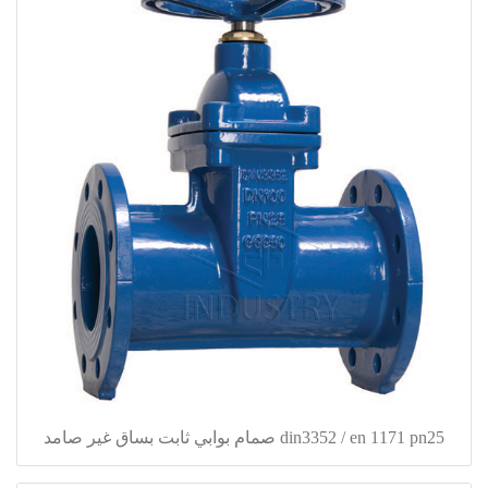
din3352 / en 1171 pn25 صمام بوابي ثابت بساق غير صامد