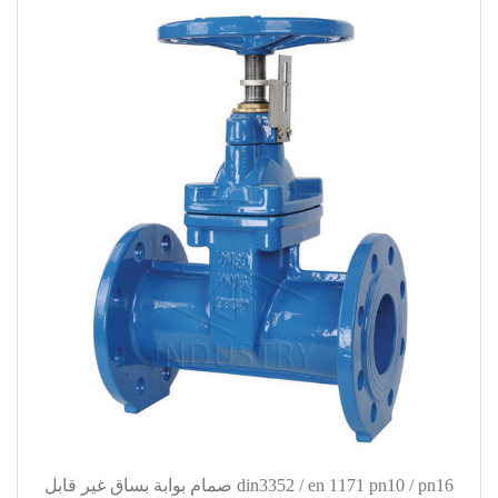
din3352 / en 1171 pn10 / pn16 صمام بوابة بساق غير قابل