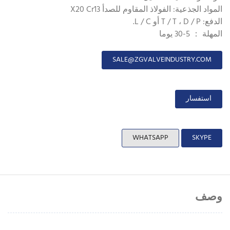
المواد الجذعية: الفولاذ المقاوم للصدأ X20 Cr13
الدفع: T / T ، D / P أو L / C.
المهلة ： 5-30 يوما
SALE@ZGVALVEINDUSTRY.COM
استفسار
WHATSAPP
SKYPE
وصف