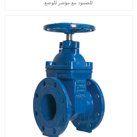
للصمود مع مؤشر للوضع