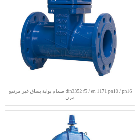
din3352 f5 / en 1171 pn10 / pn16 صمام بوابة بساق غير مرتفع
مرن