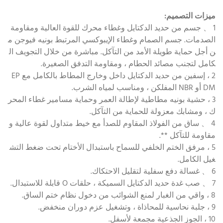
ميزات التصميم:
1 、 جسم من حديد الدكتايل وغطاء محرك للقوة العالية ومقاومة
الصدمات. جسم الصمام وغطاء الإيبوكسي المرتبط بونيه فيوجن م
ن أجل حماية طويلة الأمد من التآكل. مباشرة من خلال التجويف ال
كامل لتجنب مصائد الحطام ، ومقاومة التدفق الصغيرة.
2 ، إسفين من حديد الدكتايل داخل وخارج المطاط بالكامل مع EP
DM أو NBR المفلكن ، ومناسب لمياه الشرب.
3 ، حشية بونيه مطاطية لإطالة العمر وحماية مسامير غطاء المحر
ك ، ومشابك معزولة للحماية من التآكل.
4 、 ساق من الفولاذ المقاوم للصدأ مع خيط متداول لقوة عالية و
مقاومة للتآكل **.
5 ، مرفق الختم الخلفي للسماح باستبدال الأختام تحت ضغط التش
غيل الكامل.
6 、 غسالة دفع سفلية لتقليل الاحتكاك.
7 、 صب غدة حديد الدكتايل السميكة ، حلقات O قابلة للاستبدال.
8 ، واقي من الغبار لمنع الشوائب من دخول نظام ختم الساق.
9 ، جلبة نحاسية للمحاذاة ، وتشغيل عزم دوران منخفض.
10 ، الجوز الجذعية مجمعة لأسفل.