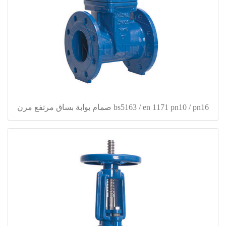
bs5163 / en 1171 pn10 / pn16 صمام بوابة بساق مرتفع مرن