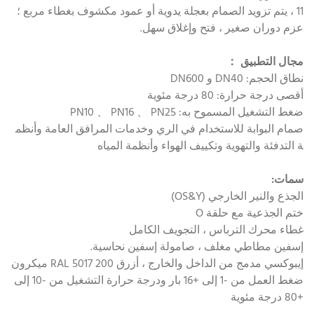
11 ، يتم تزويد الصمام بعجلة يدوية أو عمود مكشوف بغطاء مربع ؛
عزم دوران صغير ، فتح وإغلاق سهل.
مجال التطبيق ：
نطاق الحجم: DN40 و DN600
أقصى درجة حرارة: 80 درجة مئوية
ضغط التشغيل المسموح به: PN10 、 PN16 、 PN25
صمام البوابة للاستخدام في الري وخدمات المرافق العامة وأنظم
ة التدفئة والتهوية وتكييف الهواء وأنظمة المياه
سمات:
الجذع والنير الخارجي (OS&Y)
ختم الجذعية مع حلقة O
غطاء محرك الترباس ، التجويف الكامل
إسفين مطاطي مغلف ، صامولة إسفين نحاسية.
إيبوكسي مدمج من الداخل والخارج ، أزرق RAL 5017 200 ميكرون
ضغط العمل من -1 إلى +16 بار ودرجة حرارة التشغيل من -10 إلى
+80 درجة مئوية