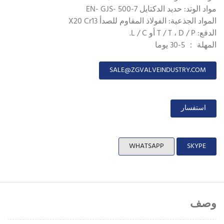
مواد الوتد: حديد الدكتايل EN- GJS- 500-7
المواد الجذعية: الفولاذ المقاوم للصدأ X20 Cr13
الدفع: T / T ، D / P أو L / C.
المهلة ： 5-30 يوما
SALE@ZGVALVEINDUSTRY.COM
استفسار
WHATSAPP
SKYPE
وصف