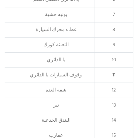
7
بونيه حشية
8
غطاء محرك السيارة
9
التعبئة كورك
10
يا الدائري
11
وقوف السيارات يا الدائري
12
شفة الغدة
13
نير
14
البندق الجذعية
15
عقارب