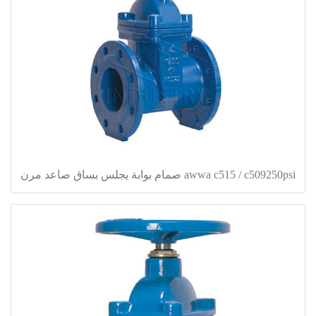
awwa c515 / c509250psi صمام بوابة يجلس بساق صاعد مرن