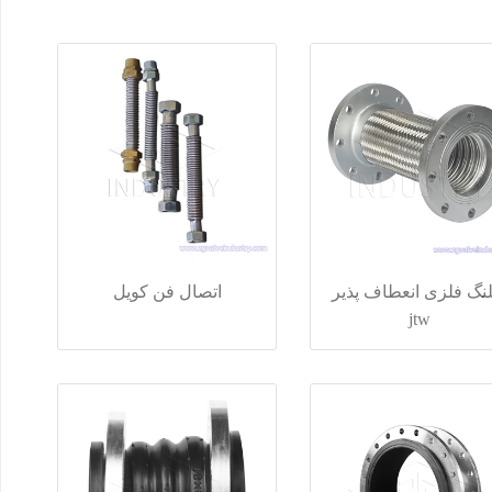
نگ فلزی انعطاف پذیر
اتصال فن کویل
jtw