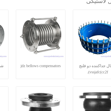
 لاستیکی
ل جداکننده دو فلنج
jdz bellows compensators
شل
vssjafc(cc2f).