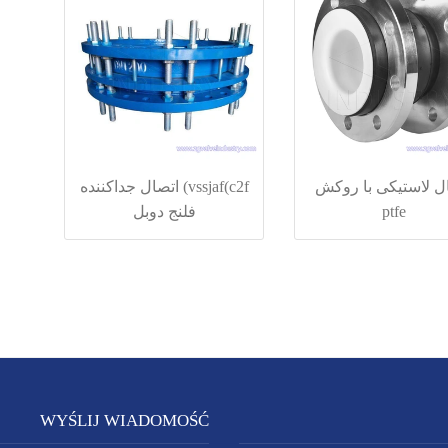
ل لاستیکی با روکش
vssjaf(c2f) اتصال جداکننده
ptfe
فلنج دوبل
WYŚLIJ WIADOMOŚĆ