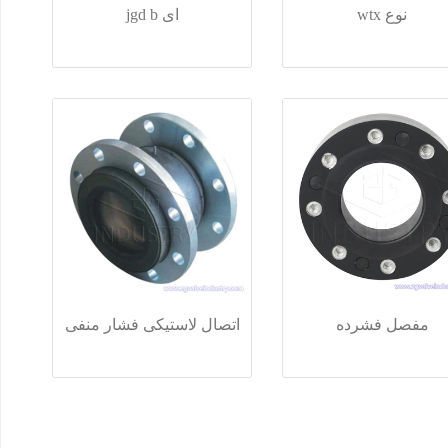
نوع wtx
ای jgd b
مفصل فشرده
اتصال لاستیکی فشار منفی