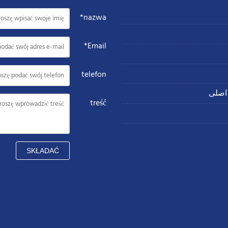
nazwa*
Email*
telefon
اصلی
treść
SKŁADAĆ