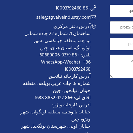
+86 18003792468
sale@zgvalveindustry.com
آدرس دفتر مرکزی:
ساختمان 1، شماره 22 جاده شمالی
بین‌هه، منطقه جیانکسی، شهر
لوئویانگ، استان هنان، چین
تلفن: +86 0379-60689006
WhatsApp/Wechat: +86
18003792468
آدرس کارخانه تیانجین:
شماره 8، جاده غربی یویاهه، منطقه
جینان، تیانجین، چین
آقای لی: +86 022 8852 1688
آدرس کارخانه ونژو:
خیابان یائوشی، منطقه لونگوان، شهر
ونژو، چین
خیابان اوبی، شهرستان یونگجیا، شهر