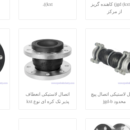
پذیر jgd (kxt) کاهنده گریز
(kxt).
از مرکز
ل لاستیکی اتصال پیچ
اتصال لاستیکی انعطاف
محدود jgd-b
پذیر تک کره ای نوع kxt