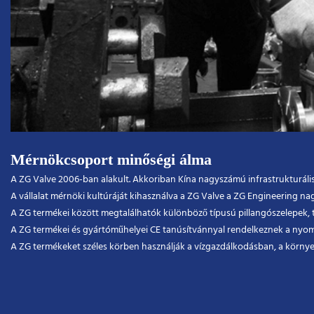
Mérnökcsoport minőségi álma
A ZG Valve 2006-ban alakult. Akkoriban Kína nagyszámú infrastrukturáli
A vállalat mérnöki kultúráját kihasználva a ZG Valve a ZG Engineering nag
A ZG termékei között megtalálhatók különböző típusú pillangószelepek, t
A ZG termékei és gyártóműhelyei CE tanúsítvánnyal rendelkeznek a nyomás
A ZG termékeket széles körben használják a vízgazdálkodásban, a környeze