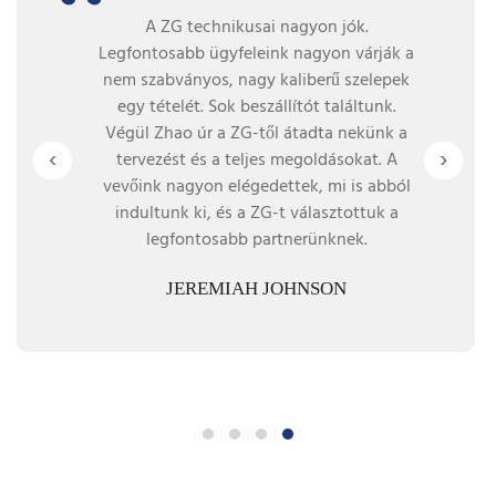
A szelepek minőségi követelményei
nagyon szigorúak, mivel nem engedünk
meg semmilyen minőségi problémát a
használat során, ezért csak Japánból és
Európából importáltunk szelepeket, amíg
‹
›
a kiállításon nem találkoztam a ZG-vel, és
a szelepeik ráébredtek arra, hogy ez a
minőség, amit mi vagyunk. ismerős,
érdemes kipróbálni! Ez a próbálkozás,
együttműködésünk váratlanul tíz évig
tartott, egészen mostanáig!
SANDRA DONELLI