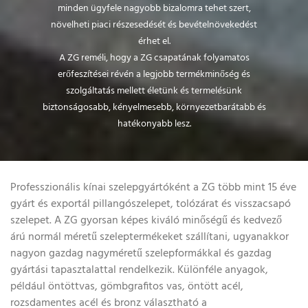
minden ügyfele nagyobb bizalomra tehet szert,
növelheti piaci részesedését és bevételnövekedést
érhet el.
A ZG reméli, hogy a ZG csapatának folyamatos
erőfeszítései révén a legjobb termékminőség és
szolgáltatás mellett életünk és termelésünk
biztonságosabb, kényelmesebb, környezetbarátabb és
hatékonyabb lesz.
Professzionális kínai szelepgyártóként a ZG több mint 15 éve
gyárt és exportál pillangószelepet, tolózárat és visszacsapó
szelepet. A ZG gyorsan képes kiváló minőségű és kedvező
árú normál méretű szeleptermékeket szállítani, ugyanakkor
nagyon gazdag nagyméretű szelepformákkal és gazdag
gyártási tapasztalattal rendelkezik. Különféle anyagok,
például öntöttvas, gömbgrafitos vas, öntött acél,
rozsdamentes acél és bronz választható a