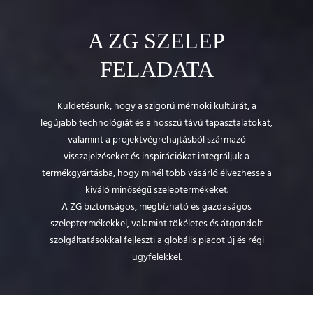
A ZG SZELEP
FELADATA
Küldetésünk, hogy a szigorú mérnöki kultúrát, a
legújabb technológiát és a hosszú távú tapasztalatokat,
valamint a projektvégrehajtásból származó
visszajelzéseket és inspirációkat integráljuk a
termékgyártásba, hogy minél több vásárló élvezhesse a
kiváló minőségű szeleptermékeket.
A ZG biztonságos, megbízható és gazdaságos
szeleptermékekkel, valamint tökéletes és átgondolt
szolgáltatásokkal fejleszti a globális piacot új és régi
ügyfelekkel.