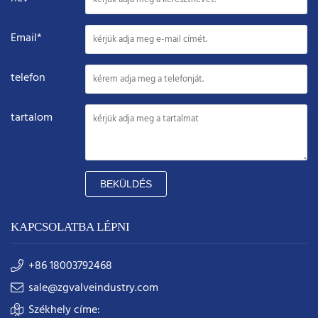
Email*
telefon
tartalom
BEKÜLDÉS
KAPCSOLATBA LÉPNI
+86 18003792468
sale@zgvalveindustry.com
Székhely címe: