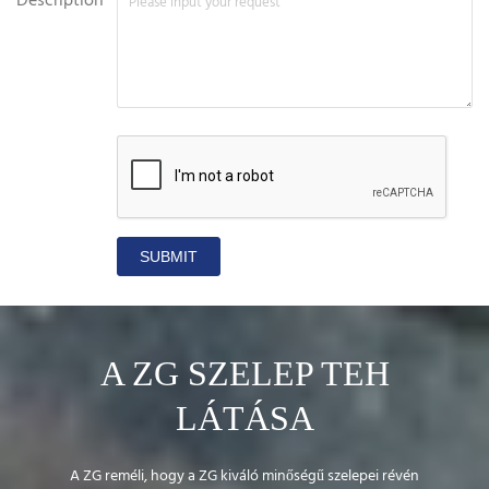
Description*
SUBMIT
A ZG SZELEP TEH
LÁTÁSA
A ZG reméli, hogy a ZG kiváló minőségű szelepei révén