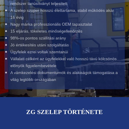
rendszer tanúsítványt teljesített
A szelep szuper hosszú élettartama, stabil működés akár
16 évig
Nagy márka professzionális OEM tapasztalat
15 eljárás, tökéletes minőségellenőrzés
98%-os pontos szállítási arány
Jó értékesítés utáni szolgáltatás
Ügyfelek ezrei voltak szemtanúi
Vállalati célként az ügyfelekkel való hosszú távú kölcsönös
előnyök figyelembevétele
A vámkezelési dokumentumok és alakiságok támogatása a
világ legtöbb országában
ZG SZELEP TÖRTÉNETE