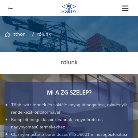
itthon
rólunk
rólunk
MI A ZG SZELEP?
Több száz termék és sokféle anyag támogatása, mindegyik
rendelkezik öntőformával
Komplett megoldásaink vannak nagyméretű és
nagynyomású termékekhez
CE (nyomástartó berendezés), ISO9001 minőségbiztosítási