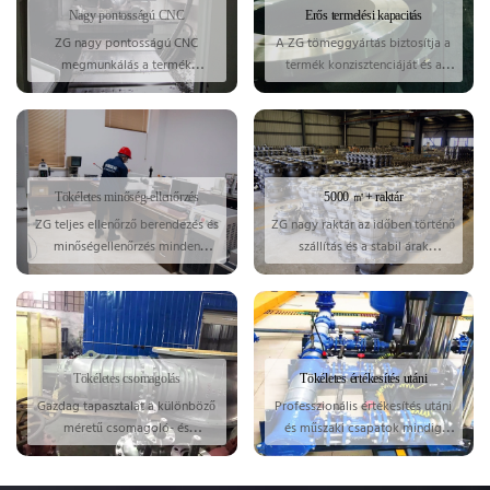
Nagy pontosságú CNC
Erős termelési kapacitás
ZG nagy pontosságú CNC
A ZG tömeggyártás biztosítja a
megmunkálás a termék
termék konzisztenciáját és a
pontosságának biztosítása
gyors szállítást.
érdekében.
Tökéletes minőség-ellenőrzés
5000 ㎡+ raktár
ZG teljes ellenőrző berendezés és
ZG nagy raktár az időben történő
minőségellenőrzés minden
szállítás és a stabil árak
szelephez.
biztosítása érdekében.
Tökéletes csomagolás
Tökéletes értékesítés utáni
Gazdag
tapasztalat a
különböző
Professzionális értékesítés utáni
méretű csomagoló- és
és műszaki csapatok mindig
szállítószelepek terén.
készen állnak az Ön
rendelkezésére.