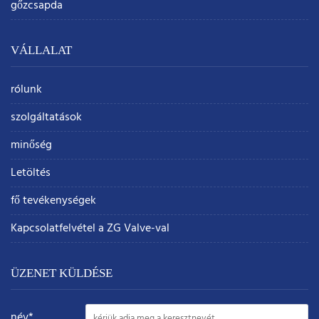
gőzcsapda
VÁLLALAT
rólunk
szolgáltatások
minőség
Letöltés
fő tevékenységek
Kapcsolatfelvétel a ZG Valve-val
ÜZENET KÜLDÉSE
név*