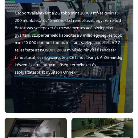
Csoportvállalatként a ZG több mint 20000 m³-es gyárral,
200 munkással és 15 mérnökkel rendelkezik, egyszerre tud
öntöttvas szelepeket és rozsdamentes acél szelepeket
gyártani, szupertermelő kapacitása 3 millió egység, és több
mint 10 000 darabot tud biztosítani. szelep modellek. A ZG
teljesítette az ISO9001: 2008 minőségirányítási rendszer
tanúsítását, és megszerezte a CE tanúsítványt. A ZG mindig
készen áll arra, hogy minőségi termékeket és
szolgáltatásokat nyújtson Önnek.