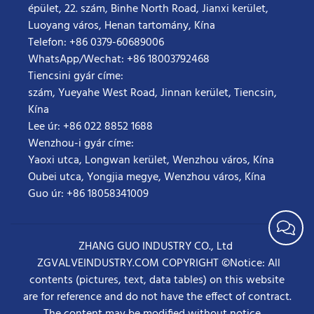
épület, 22. szám, Binhe North Road, Jianxi kerület,
Luoyang város, Henan tartomány, Kína
Telefon: +86 0379-60689006
WhatsApp/Wechat: +86 18003792468
Tiencsini gyár címe:
szám, Yueyahe West Road, Jinnan kerület, Tiencsin,
Kína
Lee úr: +86 022 8852 1688
Wenzhou-i gyár címe:
Yaoxi utca, Longwan kerület, Wenzhou város, Kína
Oubei utca, Yongjia megye, Wenzhou város, Kína
Guo úr: +86 18058341009
ZHANG GUO INDUSTRY CO., Ltd
ZGVALVEINDUSTRY.COM COPYRIGHT ©Notice: All
contents (pictures, text, data tables) on this website
are for reference and do not have the effect of contract.
The content may be modified without notice.