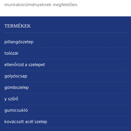
munkakörülményeknek megfelelően.
TERMÉKEK
pillangószelep
tolózár
ellenőrizd a szelepet
golyóscsap
gömbszelep
y szűrő
gumicsukló
kovácsolt acél szelep