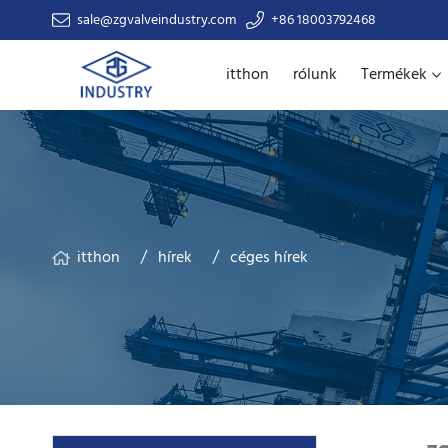
sale@zgvalveindustry.com
+86 18003792468
itthon
rólunk
Termékek
itthon
hírek
céges hírek