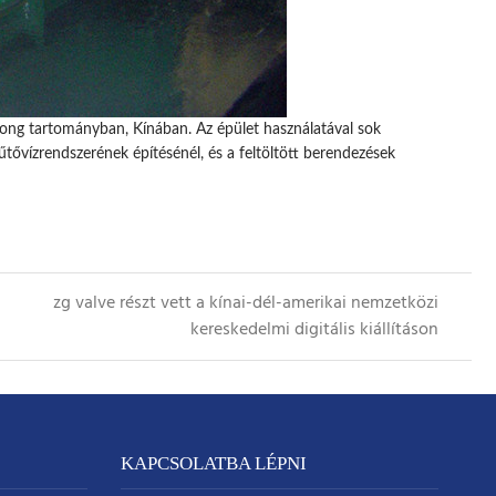
ong tartományban, Kínában. Az épület használatával sok
űtővízrendszerének építésénél, és a feltöltött berendezések
zg valve részt vett a kínai-dél-amerikai nemzetközi
kereskedelmi digitális kiállításon
KAPCSOLATBA LÉPNI