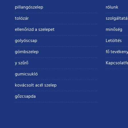
pillangószelep
rólunk
tolózár
szolgáltat
ellenőrizd a szelepet
minőség
golyóscsap
Letöltés
gömbszelep
fő tevéken
y szűrő
Kapcsolatfe
gumicsukló
kovácsolt acél szelep
gőzcsapda