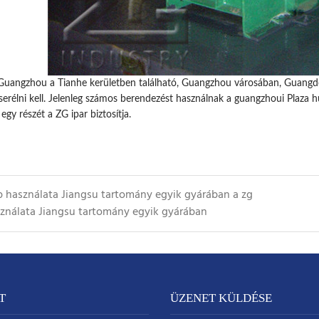
 Guangzhou a Tianhe kerületben található, Guangzhou városában, Guangd
cserélni kell. Jelenleg számos berendezést használnak a guangzhoui Plaza h
egy részét a ZG ipar biztosítja.
ep használata Jiangsu tartomány egyik gyárában
a zg
sználata Jiangsu tartomány egyik gyárában
T
ÜZENET KÜLDÉSE