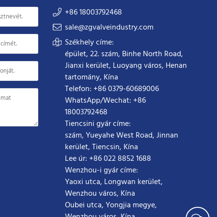
+86 18003792468
sale@zgvalveindustry.com
Székhely címe:
épület, 22. szám, Binhe North Road,
Jianxi kerület, Luoyang város, Henan
tartomány, Kína
Telefon: +86 0379-60689006
WhatsApp/Wechat: +86
18003792468
Tiencsini gyár címe:
szám, Yueyahe West Road, Jinnan
kerület, Tiencsin, Kína
Lee úr: +86 022 8852 1688
Wenzhou-i gyár címe:
Yaoxi utca, Longwan kerület,
Wenzhou város, Kína
Oubei utca, Yongjia megye,
Wenzhou város, Kína