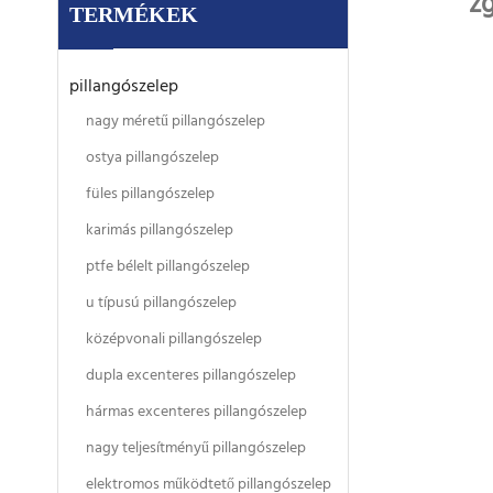
zg
TERMÉKEK
pillangószelep
nagy méretű pillangószelep
ostya pillangószelep
füles pillangószelep
karimás pillangószelep
ptfe bélelt pillangószelep
u típusú pillangószelep
középvonali pillangószelep
dupla excenteres pillangószelep
hármas excenteres pillangószelep
nagy teljesítményű pillangószelep
elektromos működtető pillangószelep