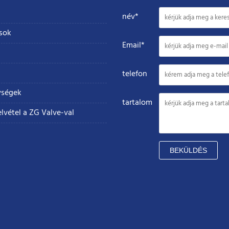
név*
ások
Email*
telefon
ységek
tartalom
lvétel a ZG Valve-val
BEKÜLDÉS