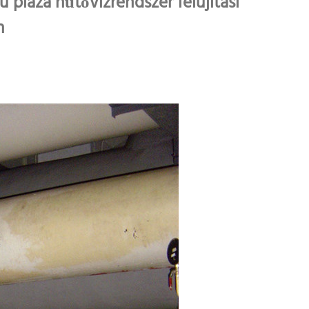
plaza hűtővízrendszer felújítási
n