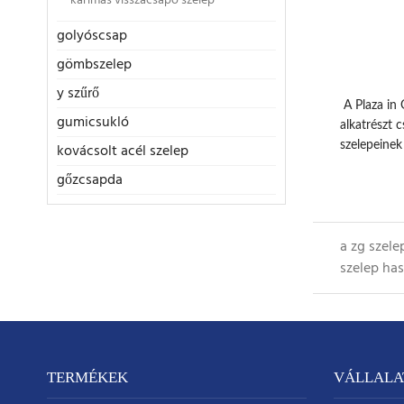
karimás visszacsapó szelep
golyóscsap
gömbszelep
y szűrő
A Plaza in
gumicsukló
alkatrészt 
szelepeinek 
kovácsolt acél szelep
gőzcsapda
a zg szel
szelep ha
TERMÉKEK
VÁLLALA