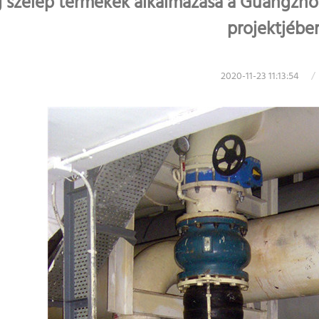
 szelep termékek alkalmazása a Guangzhou 
projektjébe
2020-11-23 11:13:54