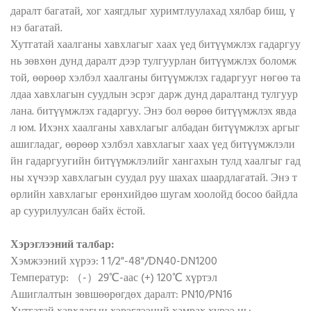
даралт багатай, хог хаягдлыг хуримтлуулахад хялбар биш, ү
нэ багатай.
Хутгатай хаалганы хавхлагыг хаах үед битүүмжлэх гадаргуу
нь зөвхөн дунд даралт дээр тулгуурлан битүүмжлэх боломж
той, өөрөөр хэлбэл хаалганы битүүмжлэх гадаргууг нөгөө та
лдаа хавхлагын суудлын эсрэг дарж дунд даралтанд тулгуур
лана. битүүмжлэх гадаргуу. Энэ бол өөрөө битүүмжлэх явда
л юм. Ихэнх хаалганы хавхлагыг албадан битүүмжлэх аргыг
ашигладаг, өөрөөр хэлбэл хавхлагыг хаах үед битүүмжлэли
йн гадаргуугийн битүүмжлэлийг хангахын тулд хаалгыг гад
ны хүчээр хавхлагын суудал руу шахах шаардлагатай. Энэ т
өрлийн хавхлагыг ерөнхийдөө шугам хоолойд босоо байдла
ар суурилуулсан байх ёстой.
Хэрэглээний талбар:
Хэмжээний хүрээ: 1 1/2"-48"/DN40-DN1200
Температур: （-）29℃-аас (+) 120℃ хүртэл
Ашиглалтын зөвшөөрөгдөх даралт: PN10/PN16