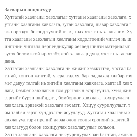
Загварын онцлогууд:
Хутгатай хаалганы хавхлагыг хутганы хаалганы хавхлага, х
утганы хаалганы хавхлага, зутан хавхлага, шавар хавхлага г
эж нэрлэдэг бөгөөд түүний нээх, хаах хэсэг нь хаалга юм. Ху
тга хаалганы хавхлагын хаалганы хөдөлгөөний чиглэл нь ш
ингэний чиглэлд перпендикуляр бөгөөд шилэн материалыг
зүсэх боломжтой ир хэлбэртэй хаалгаар дунд хэсэг нь таслаг
дана.
Хутгатай хаалганы хавхлага нь жижиг хэмжээтэй, урсгал ба
гатай, хөнгөн жинтэй, угсралтад хялбар, задлахад хялбар гэх
мэт давуу талтай нь энгийн хаалганы хавхлага, хавтгай хавх
лага, бөмбөг хавхлагын том урсгалын эсэргүүцэл, хүнд жин
зэргийг бүрэн шийддэг. , бөмбөрцөг хавхлага, тохируулагч
хавхлага, эрвээхэй хавхлага гэх мэт.. Хэцүү суурилуулалт, т
ом талбай зэрэг хүндрэлтэй асуудлууд. Хутгатай хаалганы х
авхлагууд гарч ирсний дараа олон тооны ерөнхий хаалттай
хавхлагууд болон зохицуулах хавхлагуудыг сольсон.
Хутга хаалганы хавхлага нь суурилуулах зай багатай, ажлын