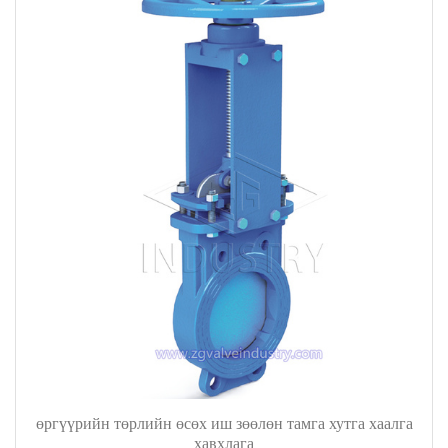
өргүүрийн төрлийн өсөх иш зөөлөн тамга хутга хаалга
хавхлага