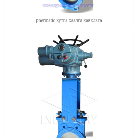
pnermatic хутга хаалга хавхлага