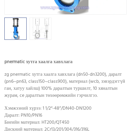
pnermatic хутга хаалга хавхлага
zg pnermatic хутга хаалга хавхлага (dn50-dn3200), даралт
(pn6~pn63, class150~class900), материал (wcb, зэвэрдэггүй
ган, хатуу хайлш) 100% даралтын туршилт, 10 хяналтын
журам, ce даралтын төхөөрөмжийн гэрчилгээ.
Хэмжээний хүрээ: 1 1/2“-48”/DN40-DN1200
Даралт: PN10/PN16
Биеийн материал: HT200/QT450
Дискний материал: 2Cr13/201/304/316/316L