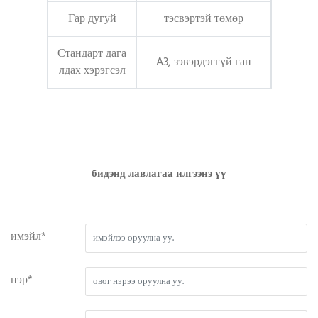
Гар дугуй
тэсвэртэй төмөр
Стандарт дага
A3, зэвэрдэггүй ган
лдах хэрэгсэл
бидэнд лавлагаа илгээнэ үү
имэйл*
нэр*