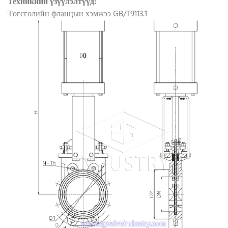
Техникийн үзүүлэлтүүд:
Төгсгөлийн фланцын хэмжээ GB/T9113.1