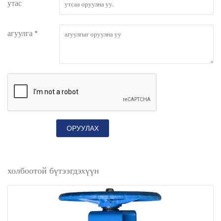
утас
агуулга *
ОРУУЛАХ
холбоотой бүтээгдэхүүн