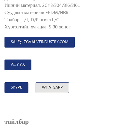
Ишний материал: 2Cr13/304/316/316L
Суудлын материал: EPDM/NBR
Төлбөр: T/T, D/P эсвэл L/C
Хүргэлтийн хугацаа: 5-30 хоног
SALE@ZGVALVEINDUSTRY.COM
АСУУХ
SKYPE
WHATSAPP
тайлбар