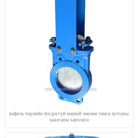
вафель төрлийн босдоггүй ишний зөөлөн тамга хутганы
хаалганы хавхлага