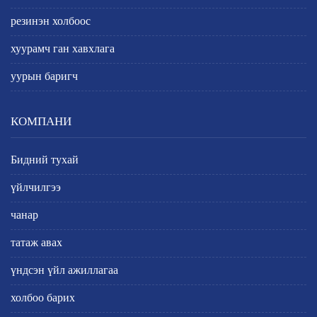
резинэн холбоос
хуурамч ган хавхлага
уурын баригч
КОМПАНИ
Бидний тухай
үйлчилгээ
чанар
татаж авах
үндсэн үйл ажиллагаа
холбоо барих