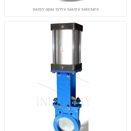
налуу араа хутга хаалга хавхлага