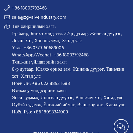
+86 18003792468
sale@zgvalveindustry.com
Төв байршилын хаяг:
1-р байр, Бинхэ хойд зам, 22-р дугаар, Жианси дүүрэг,
Лоянг хот, Хэнань муж, Хятад улс
Утас: +86 0379-60689006
WhatsApp/Wechat: +86 18003792468
Тяньжин үйлдвэрийн хаяг:
8-р дугаар, Юэяхэ өрнөд зам, Жинань дүүрэг, Тяньжин
хот, Хятад улс
Ноён Ли: +86 022 8852 1688
Вэньжоу үйлдвэрийн хаяг:
Яоси гудамж, Лонгван дүүрэг, Вэньжоу хот, Хятад улс
Оубэй гудамж, Ёнгжиай аймаг, Вэньжоу хот, Хятад улс
Ноён Гуо: +86 18058341009