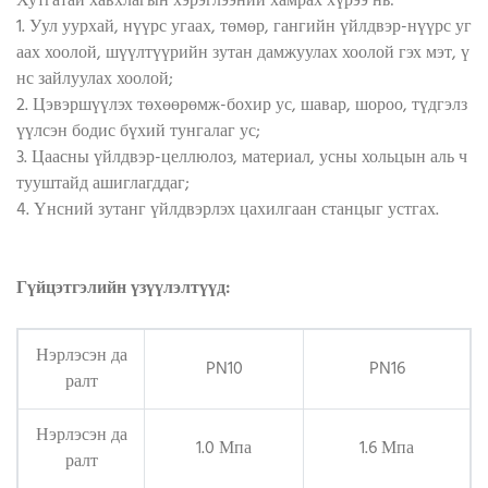
Хутгатай хавхлагын хэрэглээний хамрах хүрээ нь:
1. Уул уурхай, нүүрс угаах, төмөр, гангийн үйлдвэр-нүүрс уг
аах хоолой, шүүлтүүрийн зутан дамжуулах хоолой гэх мэт, ү
нс зайлуулах хоолой;
2. Цэвэршүүлэх төхөөрөмж-бохир ус, шавар, шороо, түдгэлз
үүлсэн бодис бүхий тунгалаг ус;
3. Цаасны үйлдвэр-целлюлоз, материал, усны хольцын аль ч
тууштайд ашиглагддаг;
4. Үнсний зутанг үйлдвэрлэх цахилгаан станцыг устгах.
Гүйцэтгэлийн үзүүлэлтүүд:
Нэрлэсэн да
PN10
PN16
ралт
Нэрлэсэн да
1.0 Мпа
1.6 Мпа
ралт