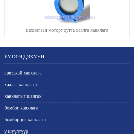
цахилгаан моторт хутга хаалга хавхлага
БҮТЭЭГДЭХҮҮН
эрвээхэй хавхлага
хаалга хавхлага
хавхлагыг шалгах
бөмбөг хавхлага
бөмбөрцөг хавхлага
y шүүлтүүр