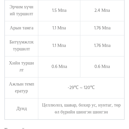
Эрчим хүчн
1.5 Мпа
2.4 Мпа
ий туршилт
Арын тамга
1.1 Мпа
1.76 Мпа
Битүүмжлэх
1.1 Мпа
1.76 Мпа
туршилт
Хийн турши
0.6 Мпа
0.6 Мпа
лт
Ажлын темп
-29℃ ~ 120℃
ератур
Целлюлоз, шавар, бохир ус, нунтаг, төр
Дунд
өл бүрийн шингэн шингэн