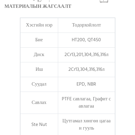
МАТЕРИАЛЫН ЖАГСААЛТ
Хэсгийн нэр
Тодорхойлолт
Бие
HT200, QT450
Диск
2Cr13,201,304,316,316л
Иш
2Cr13,304,316,316л
Суудал
EPD, NBR
PTFE савлагаа, Графит с
Савлах
авлагаа
Цутгамал хөнгөн цагаа
Ste Nut
н гууль