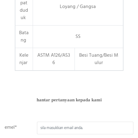
pat
Loyang / Gangsa
dud
uk
Bata
SS
ng
Kele
ASTM A126/A53
Besi Tuang/Besi M
njar
6
ulur
hantar pertanyaan kepada kami
emel*