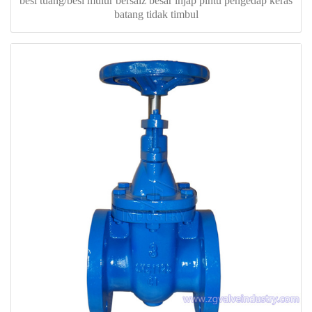
besi tuang/besi mulur bersaiz besar injap pintu pengedap keras
batang tidak timbul