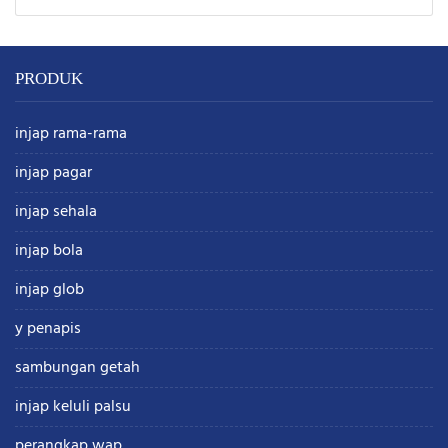
PRODUK
injap rama-rama
injap pagar
injap sehala
injap bola
injap glob
y penapis
sambungan getah
injap keluli palsu
perangkap wap