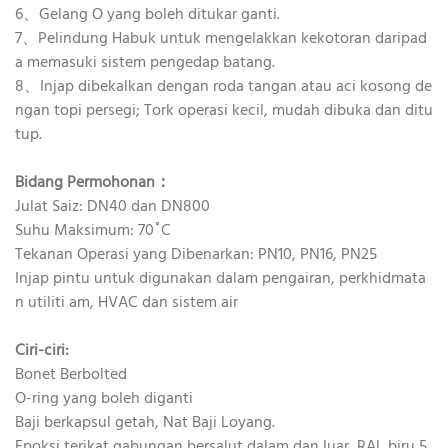
6、Gelang O yang boleh ditukar ganti.
7、Pelindung Habuk untuk mengelakkan kekotoran daripad
a memasuki sistem pengedap batang.
8、Injap dibekalkan dengan roda tangan atau aci kosong de
ngan topi persegi; Tork operasi kecil, mudah dibuka dan ditu
tup.
Bidang Permohonan：
Julat Saiz: DN40 dan DN800
Suhu Maksimum: 70˚C
Tekanan Operasi yang Dibenarkan: PN10, PN16, PN25
Injap pintu untuk digunakan dalam pengairan, perkhidmata
n utiliti am, HVAC dan sistem air
Ciri-ciri:
Bonet Berbolted
O-ring yang boleh diganti
Baji berkapsul getah, Nat Baji Loyang.
Epoksi terikat gabungan bersalut dalam dan luar, RAL biru 5