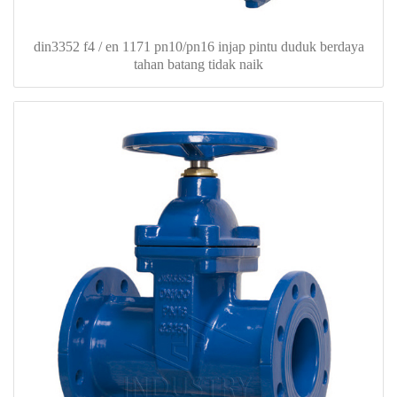
din3352 f4 / en 1171 pn10/pn16 injap pintu duduk berdaya
tahan batang tidak naik