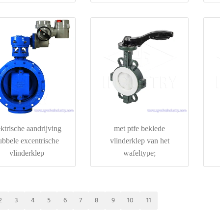
l150/din/bs/jis 10k
ektrische aandrijving
met ptfe beklede
ubbele excentrische
vlinderklep van het
vlinderklep
wafeltype;
2
3
4
5
6
7
8
9
10
11