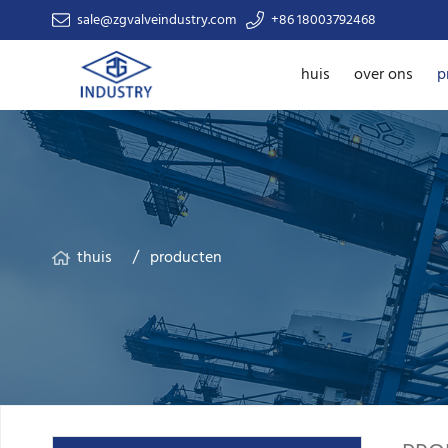
sale@zgvalveindustry.com
+86 18003792468
huis
over ons
p
thuis
producten