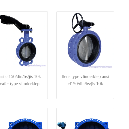
nsi cl150/din/bs/jis 10k
flens type vlinderklep ansi
wafer type vlinderklep
cl150/din/bs/jis 10k