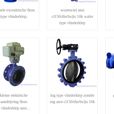
ele excentrische flens
wormwiel ansi
type vlinderklep;
cl150/din/bs/jis 10k wafer
type vlinderklep
kleine elektrische
lug type vlinderklep zonder
aandrijving flens
rug ansi cl150/din/bs/jis 10k
vlinderklep ansi