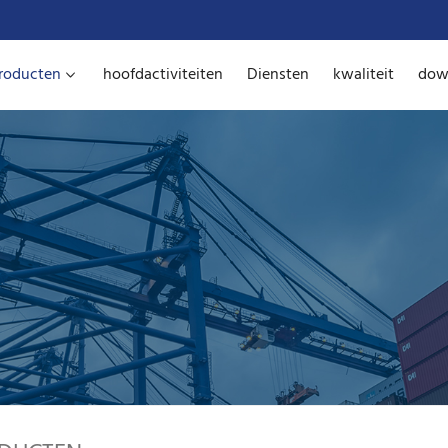
roducten
hoofdactiviteiten
Diensten
kwaliteit
dow