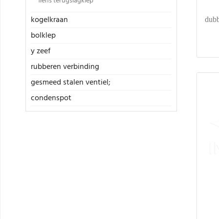
flens terugslagklep
kogelkraan
dubb
bolklep
y zeef
rubberen verbinding
gesmeed stalen ventiel;
condenspot