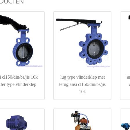
DUCTEN
i cl150/din/bs/jis 10k
lug type vlinderklep met
a
fer type vlinderklep
terug ansi cl150/din/bs/jis
10k