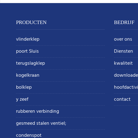
PRODUCTEN
BEDRIJF
vlinderklep
over ons
poort Sluis
Diensten
terugslagklep
kwaliteit
kogelkraan
downloade
bolklep
hoofdactivi
y zeef
contact
rubberen verbinding
gesmeed stalen ventiel;
condenspot