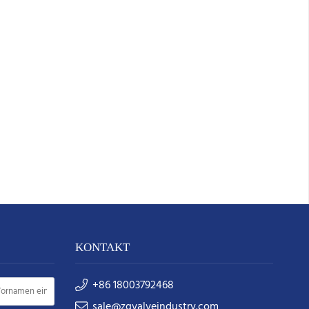
KONTAKT
+86 18003792468
sale@zgvalveindustry.com