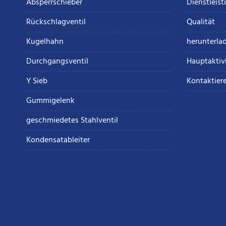
Absperrschieber
Dienstleis
Rückschlagventil
Qualität
Kugelhahn
herunterla
Durchgangsventil
Hauptaktiv
Y Sieb
Kontaktier
Gummigelenk
geschmiedetes Stahlventil
Kondensatableiter