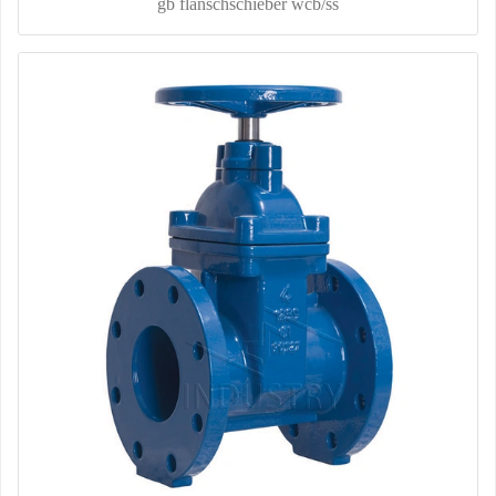
gb flanschschieber wcb/ss