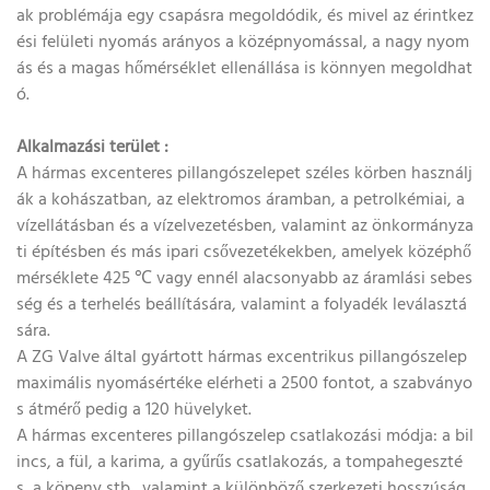
ak problémája egy csapásra megoldódik, és mivel az érintkez
ési felületi nyomás arányos a középnyomással, a nagy nyom
ás és a magas hőmérséklet ellenállása is könnyen megoldhat
ó.
Alkalmazási terület
:
A hármas excenteres pillangószelepet széles körben használj
ák a kohászatban, az elektromos áramban, a petrolkémiai, a
vízellátásban és a vízelvezetésben, valamint az önkormányza
ti építésben és más ipari csővezetékekben, amelyek középhő
mérséklete 425 ℃ vagy ennél alacsonyabb az áramlási sebes
ség és a terhelés beállítására, valamint a folyadék leválasztá
sára.
A ZG Valve által gyártott hármas excentrikus pillangószelep
maximális nyomásértéke elérheti a 2500 fontot, a szabványo
s átmérő pedig a 120 hüvelyket.
A hármas excenteres pillangószelep csatlakozási módja: a bil
incs, a fül, a karima, a gyűrűs csatlakozás, a tompahegeszté
s, a köpeny stb., valamint a különböző szerkezeti hosszúság