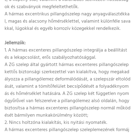
ok és szabványok megfeleltethetők.
A hármas excentrikus pillangószelep nagy anyagválasztékka
l, magas és alacsony hőmérséklettel, valamint különféle sava
kkal, lúgokkal és egyéb korrozív közegekkel rendelkezik.
Jellemzők:
1. A hármas excenteres pillangószelep integrálja a beállítást
és a lekapcsolást, erős szabályozhatósággal.
A ZG szelep által gyártott hármas excenteres pillangószelep
kettős biztonsági szerkezettel van kialakítva, hogy megakad
ályozza a pillangólemez deformálódását, a szelepszár eltolód
ását, valamint a tömítőfelület becsípődését a folyadéknyom
ás és hőmérséklet hatására. A ZG szelep két független nyom
ógyűrűvel van felszerelve a pillangólemez alsó oldalán, hogy
biztosítsa a hármas excenteres pillangószelep normál működ
ését bármilyen munkakörülmény között;
2. Nincs holtzóna kialakítás, kis nyitási nyomaték.
A hármas excenteres pillangószelep szeleplemezének formáj