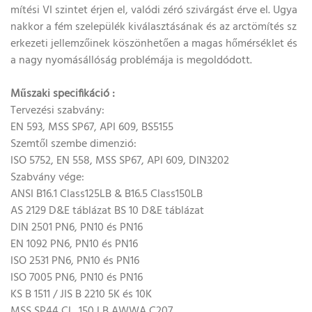
mítési VI szintet érjen el, valódi zéró szivárgást érve el. Ugya
nakkor a fém szelepülék kiválasztásának és az arctömítés sz
erkezeti jellemzőinek köszönhetően a magas hőmérséklet és
a nagy nyomásállóság problémája is megoldódott.
Műszaki specifikáció
:
Tervezési szabvány:
EN 593, MSS SP67, API 609, BS5155
Szemtől szembe dimenzió:
ISO 5752, EN 558, MSS SP67, API 609, DIN3202
Szabvány vége:
ANSI B16.1 Class125LB & B16.5 Class150LB
AS 2129 D&E táblázat BS 10 D&E táblázat
DIN 2501 PN6, PN10 és PN16
EN 1092 PN6, PN10 és PN16
ISO 2531 PN6, PN10 és PN16
ISO 7005 PN6, PN10 és PN16
KS B 1511 / JIS B 2210 5K és 10K
MSS SP44 CL. 150 LB AWWA C207