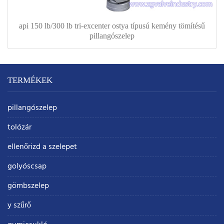
api 150 lb/300 lb tri-excenter ostya típusú kemény tömítésű
pillangószelep
TERMÉKEK
pillangószelep
tolózár
ellenőrizd a szelepet
golyóscsap
gömbszelep
y szűrő