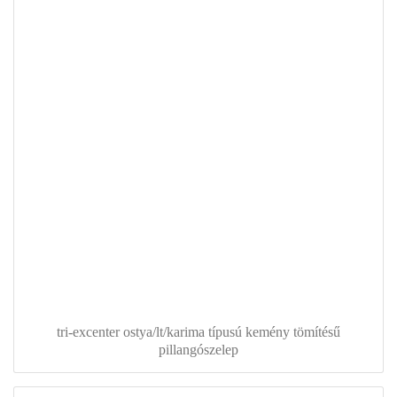
tri-excenter ostya/lt/karima típusú kemény tömítésű
pillangószelep