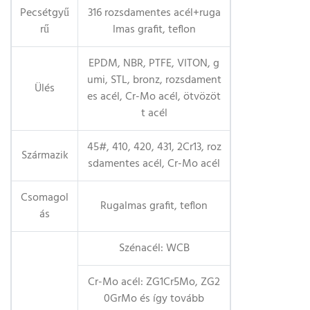
Pecsétgyű
316 rozsdamentes acél+ruga
rű
lmas grafit, teflon
EPDM, NBR, PTFE, VITON, g
umi, STL, bronz, rozsdament
Ülés
es acél, Cr-Mo acél, ötvözöt
t acél
45#, 410, 420, 431, 2Cr13, roz
Származik
sdamentes acél, Cr-Mo acél
Csomagol
Rugalmas grafit, teflon
ás
Szénacél: WCB
Cr-Mo acél: ZG1Cr5Mo, ZG2
0GrMo és így tovább