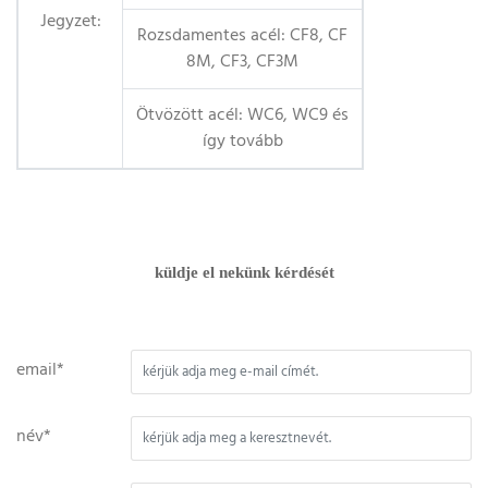
Jegyzet:
Rozsdamentes acél: CF8, CF
8M, CF3, CF3M
Ötvözött acél: WC6, WC9 és
így tovább
küldje el nekünk kérdését
email*
név*