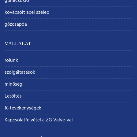
gumicsukló
kovácsolt acél szelep
gőzcsapda
VÁLLALAT
rólunk
szolgáltatások
minőség
Letöltés
fő tevékenységek
Kapcsolatfelvétel a ZG Valve-val