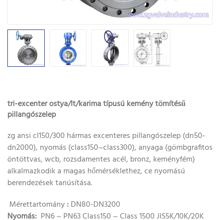
tri-excenter ostya/lt/karima típusú kemény tömítésű
pillangószelep
zg ansi cl150/300 hármas excenteres pillangószelep (dn50-
dn2000), nyomás (class150~class300), anyaga (gömbgrafitos
öntöttvas, wcb, rozsdamentes acél, bronz, keményfém)
alkalmazkodik a magas hőmérséklethez, ce nyomású
berendezések tanúsítása.
Mérettartomány
:
DN80-DN3200
Nyomás:
PN6 ~ PN63 Class150 ~ Class 1500 JIS5K/10K/20K