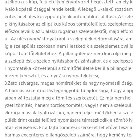
a elliptikus kúp, felülete keményötvözet hegesztett, amely k
iváló kopásállósággal rendelkezik. A lebegő U-alakú rozsdam
entes acél ülés középpontjának automatikus állítása. A szele
p kinyitásakor az elliptikus kúpos tömítőfelületű szeleplemez
először leválik az U alakú rugalmas szelepülékről, majd elford
ul. Az ülés nyomást gyakorol a szelepülék deformálására, am
íg a szelepülés szorosan nem illeszkedik a szeleplemez ovális
kúpos tömítőfelületéhez. A pillangólemez nem karcolja meg
a szelepülést a szelep nyitásakor és zárásakor, és a szelepszá
r nyomatéka közvetlenül a tömítőfelületre kerül a pillangóle
mezen keresztül, és a nyitási nyomaték kicsi,
3.Zero szivárgás, magas hőmérséklet és nagy nyomásállóság.
A hármas excentricitás legnagyobb tulajdonsága, hogy alapj
aiban változtatja meg a tömítés szerkezetét. Ez már nem hel
yzeti tömítés, hanem torziós tömítés, vagyis nem a szelepül
ék rugalmas alakváltozására, hanem teljes mértékben a szele
pülék érintkezési felületi nyomására támaszkodik a tömítő h
atás eléréséhez. Ez a fajta tömítési szerkezet lehetővé teszi a
hármas excenteres pillangószelep számára, hogy kemény tö