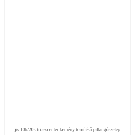
jis 10k/20k tri-excenter kemény tömítésű pillangószelep