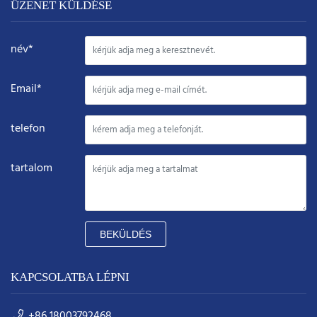
ÜZENET KÜLDÉSE
név*
Email*
telefon
tartalom
BEKÜLDÉS
KAPCSOLATBA LÉPNI
+86 18003792468