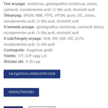
Test anyagai:
öntöttvas, gömbgrafitos öntöttvas, bronz,
szénacél, rozsdamentes acél, Cr-Mo acél, ötvözött acél
Ülésanyag:
EPDM, NBR, PTFE, VITON, gumi, STL, bronz,
rozsdamentes acél, Cr-Mo acél, ötvözött acél
A lemezek anyaga:
gömbgrafitos öntöttvas, szénacél, bronz,
rozsdamentes acél, Cr-Mo acél, ötvözött acél
A szár/tengely anyaga:
45#, 410, 420, 431, 2Cr13,
rozsdamentes acél, Cr-Mo acél
Csomagolás:
Rugalmas grafit
Fizetés:
T/T, D/P vagy L/C
Átfutási idő:
5-30 nap
SALE@ZGVALVEINDUSTRY.COM
KÉRDEZŐSKÖDÉS