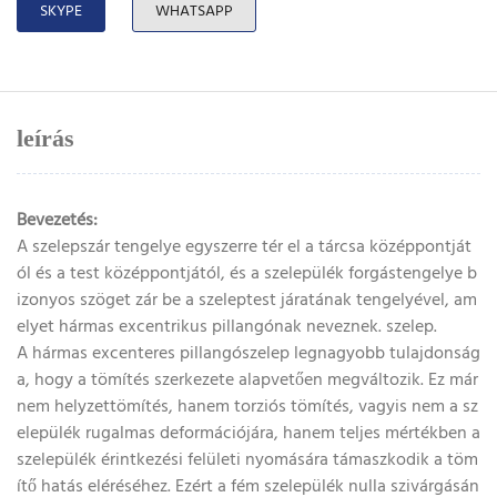
SKYPE
WHATSAPP
leírás
Bevezetés:
A szelepszár tengelye egyszerre tér el a tárcsa középpontját
ól és a test középpontjától, és a szelepülék forgástengelye b
izonyos szöget zár be a szeleptest járatának tengelyével, am
elyet hármas excentrikus pillangónak neveznek. szelep.
A hármas excenteres pillangószelep legnagyobb tulajdonság
a, hogy a tömítés szerkezete alapvetően megváltozik. Ez már
nem helyzettömítés, hanem torziós tömítés, vagyis nem a sz
elepülék rugalmas deformációjára, hanem teljes mértékben a
szelepülék érintkezési felületi nyomására támaszkodik a töm
ítő hatás eléréséhez. Ezért a fém szelepülék nulla szivárgásán