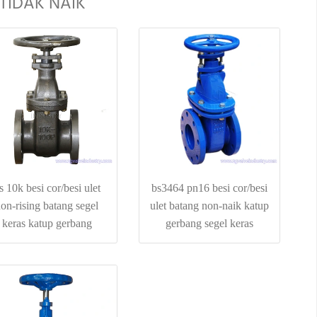
TIDAK NAIK
is 10k besi cor/besi ulet
bs3464 pn16 besi cor/besi
on-rising batang segel
ulet batang non-naik katup
keras katup gerbang
gerbang segel keras