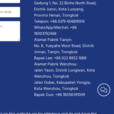
Gedung 1, No. 22 Binhe North Road,
Distrik Jianxi, Kota Luoyang,
Provinsi Henan, Tiongkok
Telepon: +86 0379-60689006
WhatsApp/Wechat: +86
18003792468
Alamat Pabrik Tianjin:
No. 8, Yueyahe West Road, Distrik
Jinnan, Tianjin, Tiongkok
Bapak Lee: +86 022 8852 1688
Alamat Pabrik Wenzhou:
Jalan Yaoxi, Distrik Longwan, Kota
Wenzhou, Tiongkok
Jalan Oubei, Kabupaten Yongjia,
Kota Wenzhou, Tiongkok
Bapak Guo: +86 18058341009
n this website are for reference and do not have the