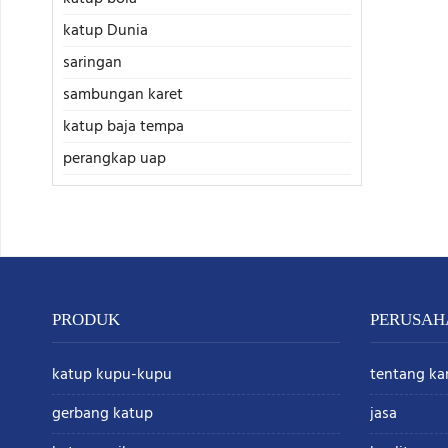
katup Dunia
saringan
sambungan karet
katup baja tempa
perangkap uap
PRODUK
PERUSAH
katup kupu-kupu
tentang ka
gerbang katup
jasa