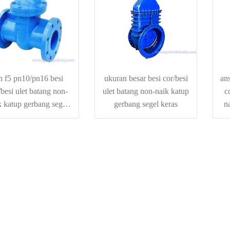
n f5 pn10/pn16 besi
ukuran besar besi cor/besi
ans
/besi ulet batang non-
ulet batang non-naik katup
c
k katup gerbang segel
gerbang segel keras
n
keras