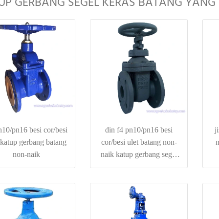
UP GERBANG SEGEL KERAS BATANG YANG 
n10/pn16 besi cor/besi
din f4 pn10/pn16 besi
j
 katup gerbang batang
cor/besi ulet batang non-
n
non-naik
naik katup gerbang segel
keras