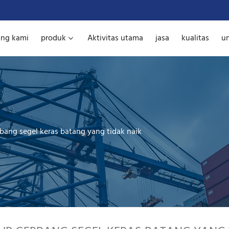
ang kami
produk
Aktivitas utama
jasa
kualitas
u
bang segel keras batang yang tidak naik