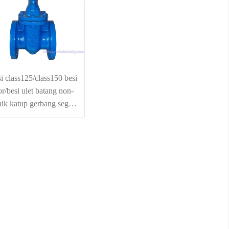
i class125/class150 besi
or/besi ulet batang non-
aik katup gerbang segel
keras