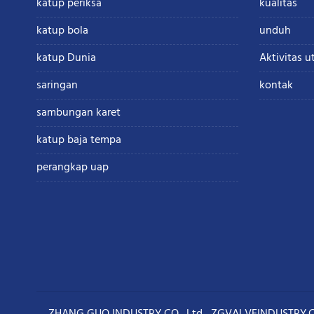
katup periksa
kualitas
katup bola
unduh
katup Dunia
Aktivitas 
saringan
kontak
sambungan karet
katup baja tempa
perangkap uap
ZHANG GUO INDUSTRY CO., Ltd ZGVALVEINDUSTRY.COM COP