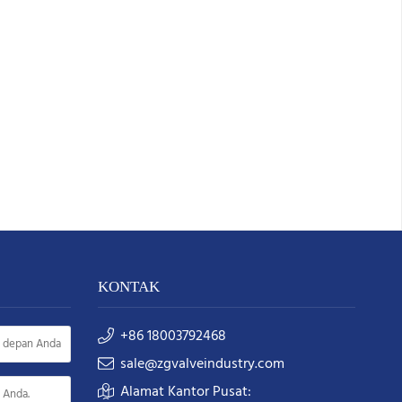
KONTAK
+86 18003792468
sale@zgvalveindustry.com
Alamat Kantor Pusat: