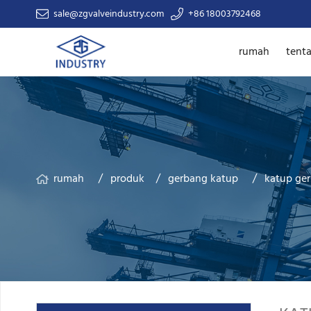
sale@zgvalveindustry.com
+86 18003792468
rumah
tent
rumah
produk
gerbang katup
katup ger