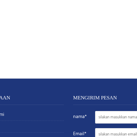
AAN
MENGIRIM PESAN
mi
nama*
Email*