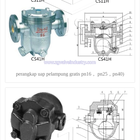
perangkap uap pelampung gratis pn16， pn25，pn40)