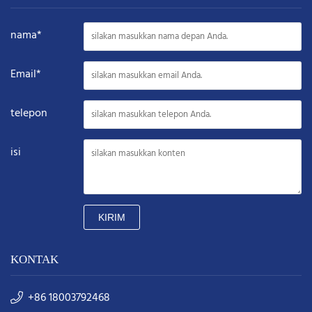
nama*
Email*
telepon
isi
KIRIM
KONTAK
+86 18003792468