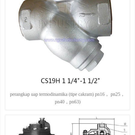
perangkap uap termodinamika (tipe cakram) pn16， pn25，
pn40，pn63)