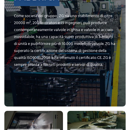
Come società del gruppo, ZG ha uno stabilimento di oltre
20000 m³, 200 lavoratori e 15 ingegneri, può produrre
contemporaneamente valvole in ghisa e valvole in acciaio
inossidabile, ha una capacità super produttiva di 3 milioni
di unità e può fornire più di 10.000 modelli di valvole. ZG ha
superato la certificazione del sistema di gestione della
qualità ISO9001:2008 e ha ottenuto il certificato CE. ZG è
sempre pronta a fornirti prodotti e servizi di qualità.