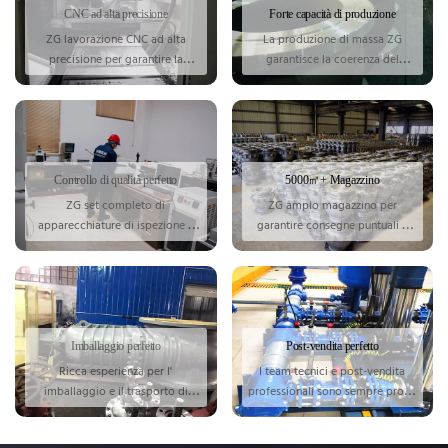
CNC ad alta precisione
Forte capacità di produzione
ZG lavorazione CNC ad alta
La produzione di massa ZG
precisione per garantire la
garantisce la coerenza del
precisione del prodotto.
prodotto e la consegna rapida.
Controllo di qualità perfetto
5000㎡+ Magazzino
ZG set completo di
ZG ampio magazzino per
apparecchiature di ispezione e
garantire consegne puntuali e
ispezione di qualità per ogni
prezzi stabili.
valvola.
Imballaggio perfetto
Post-vendita perfetto
Ricca
esperienza per l'
I team tecnici e post-vendita
imballaggio e il trasporto di
professionali sono sempre pronti
valvole di varie dimensioni.
per te.